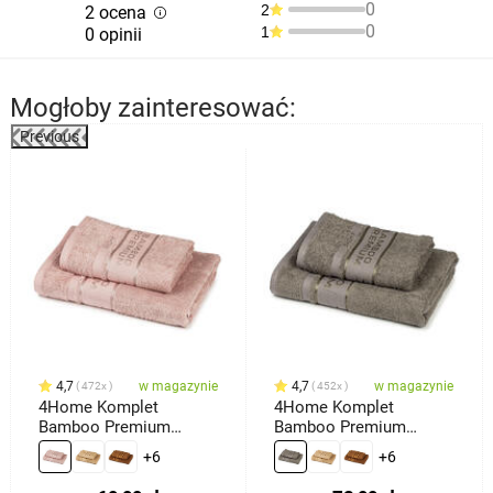
0
2
2 ocena
0
1
0 opinii
Mogłoby zainteresować:
Previous
%
4,7
w magazynie
4,7
w magazynie
472x
452x
4Home Komplet
4Home Komplet
Bamboo Premium
Bamboo Premium
ręczników różowy, 70 x
ręczników szary, 70 x
+6
+6
140 cm, 50 x 100 cm
140 cm, 50 x 100 cm