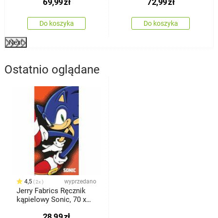
69,99
zł
72,99
zł
Do koszyka
Do koszyka
Next
Ostatnio oglądane
4,5
wyprzedano
2x
Jerry Fabrics Ręcznik
kąpielowy Sonic, 70 x
140 cm
28,99
zł