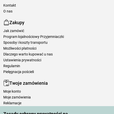
Kontakt
O nas
Zakupy
Jak zamówić
Program lojalnościowy Przyjemniaczki
Sposoby i koszty transportu
Możliwości płatności
Dlaczego warto kupować u nas
Ustawienia prywatności
Regulamin
Pielęgnacja pościeli
Twoje zamówienia
Moje konto
Moje zamówienia
Reklamacje
Odstąpienie od umowy
Zasady ochrony prywatności na