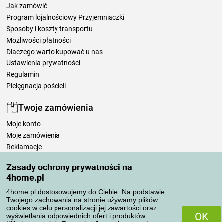
Jak zamówić
Program lojalnościowy Przyjemniaczki
Sposoby i koszty transportu
Możliwości płatności
Dlaczego warto kupować u nas
Ustawienia prywatności
Regulamin
Pielęgnacja pościeli
Twoje zamówienia
Moje konto
Moje zamówienia
Reklamacje
Odstąpienie od umowy
Zasady ochrony prywatności na
Zasady przetwarzania recenzji
4home.pl
4home.pl dostosowujemy do Ciebie. Na podstawie
Sposoby transportu
Twojego zachowania na stronie używamy plików
cookies w celu personalizacji jej zawartości oraz
OK
wyświetlania odpowiednich ofert i produktów.