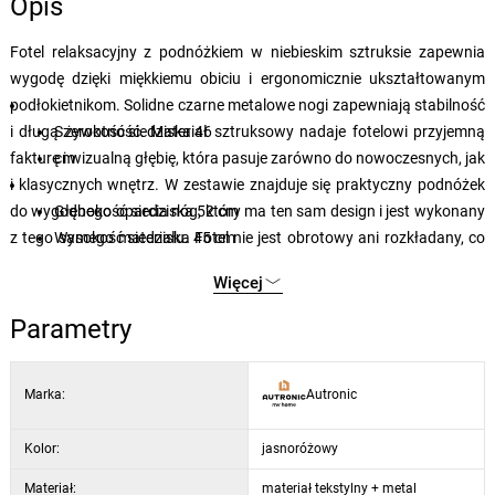
Opis
Fotel relaksacyjny z podnóżkiem w niebieskim sztruksie zapewnia
wygodę dzięki miękkiemu obiciu i ergonomicznie ukształtowanym
podłokietnikom. Solidne czarne metalowe nogi zapewniają stabilność
i długą żywotność. Materiał sztruksowy nadaje fotelowi przyjemną
Szerokość siedziska
46
fakturę i wizualną głębię, która pasuje zarówno do nowoczesnych, jak
cm
i klasycznych wnętrz. W zestawie znajduje się praktyczny podnóżek
do wygodnego oparcia nóg, który ma ten sam design i jest wykonany
Głębokość siedziska
52 cm
z tego samego materiału. Fotel nie jest obrotowy ani rozkładany, co
Wysokość siedziska
45 cm
podkreśla jego prostotę i funkcjonalność.
Wysokość podłokietników
60 cm
Więcej
Szerokość podłokietników
7 cm
Wymiary:
Parametry:
Parametry
Głębokość podnóżka
Materiał -
Tkanina
40 cm
Wysokość podnóżka
Materiał nóg -
Metal
39 cm
Marka:
Autronic
Szerokość podnóżka
Rodzaj tkaniny obiciowej -
60 cm
Tkanina sztruksowa
Szerokość
Grubość pianki oparcia -
fotela 70
cm
8
Kolor:
Głębokość fotela
Grubość pianki siedziska -
81 cm
jasnoróżowy
Wysokość fotela
8 Gramatura obicia (g/m2) -
97
Materiał:
materiał tekstylny + metal