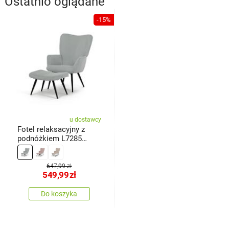
Ostatnio oglądane
-15%
u dostawcy
Fotel relaksacyjny z
podnóżkiem L7285
BLUE6,niebieski
647,99 zł
549,99
zł
Do koszyka