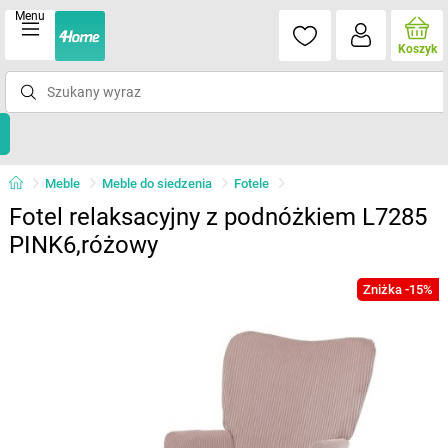
Menu
Koszyk
Meble
Meble do siedzenia
Fotele
Fotel relaksacyjny z podnóżkiem L7285
PINK6,różowy
Zniżka -15%