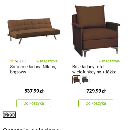
%
5,0
w magazynie
w magazynie
1x
Sofa rozkładana Niklas,
Rozkładany fotel
brązowy
wielofunkcyjny + łóżko
Baron, brązowy
537,99
zł
729,99
zł
Do koszyka
Do koszyka
Next