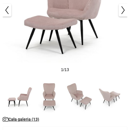
1/13
Cała galeria (13)