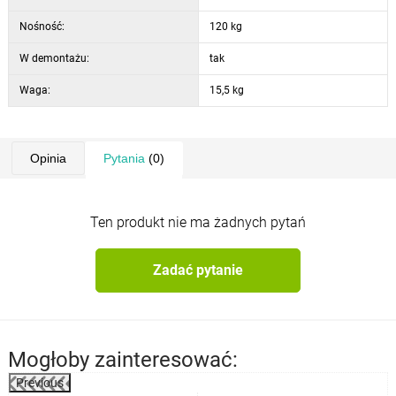
cm
300 Skład obicia -
100% poliester
Nośność:
120 kg
W demontażu:
tak
Waga:
15,5 kg
Opinia
Pytania
(0)
Ten produkt nie ma żadnych pytań
Zadać pytanie
Mogłoby zainteresować:
Previous