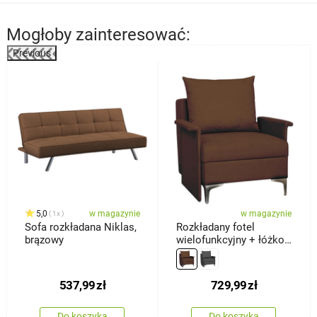
Mogłoby zainteresować:
Previous
%
5,0
w magazynie
w magazynie
1x
Sofa rozkładana Niklas,
Rozkładany fotel
brązowy
wielofunkcyjny + łóżko
Baron, brązowy
537,99
zł
729,99
zł
Do koszyka
Do koszyka