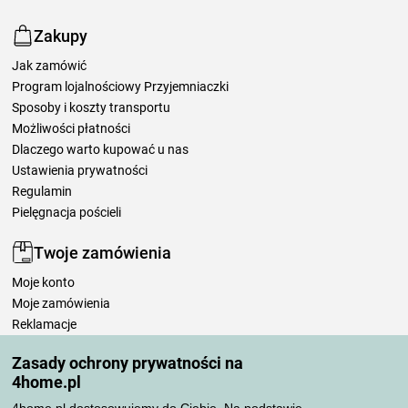
Zakupy
Jak zamówić
Program lojalnościowy Przyjemniaczki
Sposoby i koszty transportu
Możliwości płatności
Dlaczego warto kupować u nas
Ustawienia prywatności
Regulamin
Pielęgnacja pościeli
Twoje zamówienia
Moje konto
Moje zamówienia
Reklamacje
Odstąpienie od umowy
Zasady ochrony prywatności na
Zasady przetwarzania recenzji
4home.pl