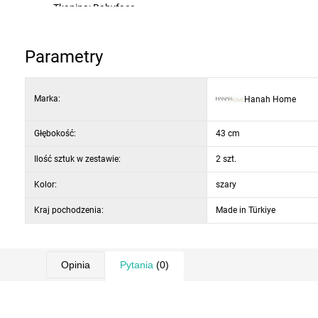
Tkanina: Babyface
Wypełnienie: pianka 18 DNS (oparcie), pianka 22 DNS (siedzi
Kolor: szary i biały
Parametry
Marka:
Hanah Home
Głębokość:
43 cm
Ilość sztuk w zestawie:
2 szt.
Kolor:
szary
Kraj pochodzenia:
Made in Türkiye
Opinia
Pytania
(0)