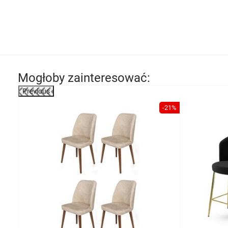
Mogłoby zainteresować:
Previous
-20%
-21%