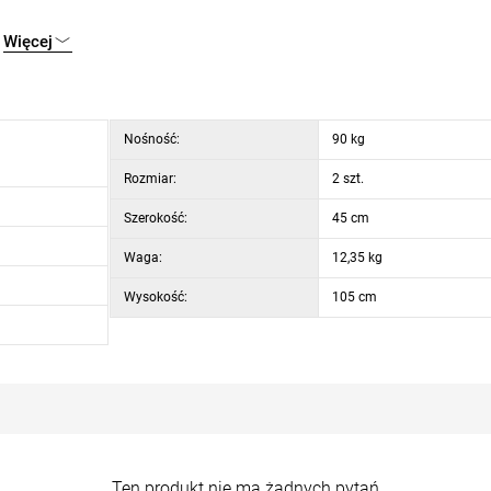
sko)
Więcej
Nośność:
90 kg
Rozmiar:
2 szt.
Szerokość:
45 cm
Waga:
12,35 kg
Wysokość:
105 cm
Ten produkt nie ma żadnych pytań