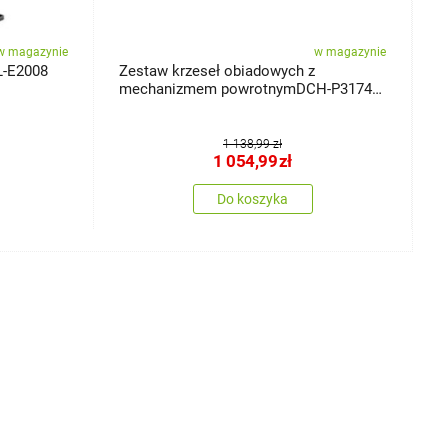
w magazynie
w magazynie
L-E2008
Zestaw krzeseł obiadowych z
Z
mechanizmem powrotnymDCH-P3174
a
LAN2, 2 szt.
1 138,99 zł
1 054,99
zł
Do koszyka