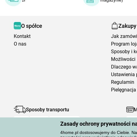
zł
magazynie)
O spółce
Zakupy
Kontakt
Jak zamów
O nas
Program loj
Sposoby i k
Możliwości 
Dlaczego w
Ustawienia 
Regulamin
Pielęgnacja 
Sposoby transportu
M
Zasady ochrony prywatności n
4home.pl dostosowujemy do Ciebie. Na 