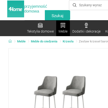
przyjemność
domowa
Tekstylia domowe
Meble
Dodatki i dekoracje
K
Meble
Meble do siedzenia
Krzesła
Zestaw krzeseł barow