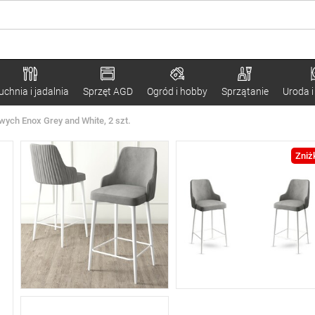
uchnia i jadalnia
Sprzęt AGD
Ogród i hobby
Sprzątanie
Uroda i
ych Enox Grey and White, 2 szt.
Zniż