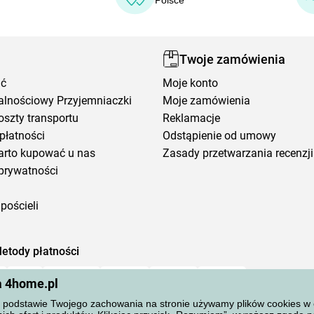
Polsce
Twoje zamówienia
ić
Moje konto
alnościowy Przyjemniaczki
Moje zamówienia
oszty transportu
Reklamacje
płatności
Odstąpienie od umowy
arto kupować u nas
Zasady przetwarzania recenzji
prywatności
pościeli
etody płatności
a 4home.pl
podstawie Twojego zachowania na stronie używamy plików cookies w cel