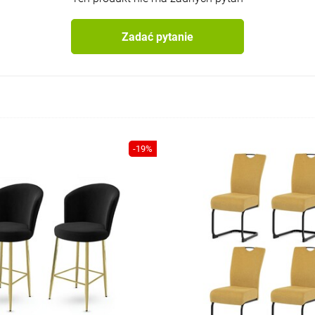
Zadać pytanie
-19%