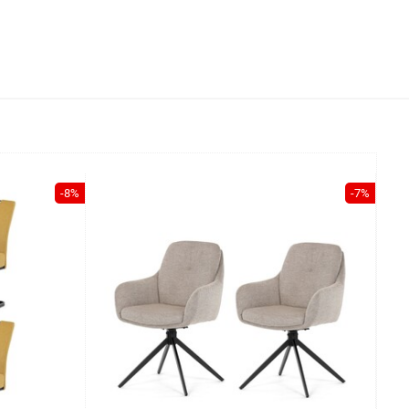
-8%
-7%