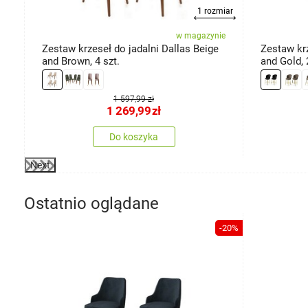
1 rozmiar
ie
w magazynie
k
Zestaw krzeseł do jadalni Dallas Beige
Zestaw kr
and Brown, 4 szt.
and Gold, 
1 597,99 zł
1 269,99
zł
Do koszyka
Next
Ostatnio oglądane
-20%