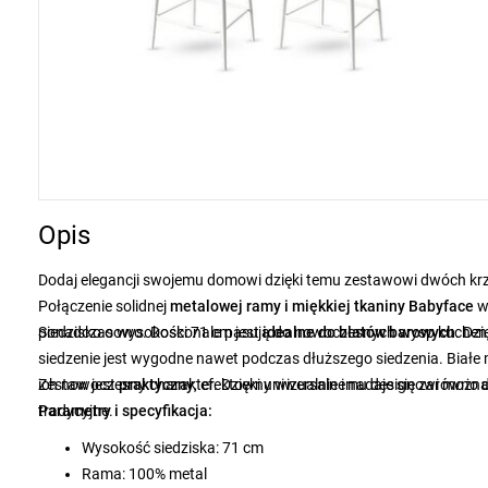
Opis
Dodaj elegancji swojemu domowi dzięki temu zestawowi dwóch krze
Połączenie solidnej
metalowej ramy i miękkiej tkaniny Babyface
ponadczasowo. Doskonale pasują do nowoczesnych wysp kuchen
Siedzisko o wysokości 71 cm jest
idealne do blatów barowych
. Dz
siedzenie jest wygodne nawet podczas dłuższego siedzenia. Biał
ich nowoczesny charakter. Dzięki uniwersalnemu designowi można j
Zestaw jest
praktyczny
, efektowny wizualnie i nadaje się zarówno 
tradycyjne.
Parametry i specyfikacja:
Wysokość siedziska: 71 cm
Rama: 100% metal