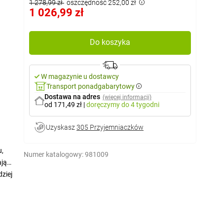
1 278,99 zł
oszczędność 252,00 zł
1 026,99 zł
Do koszyka
W magazynie u dostawcy
Transport ponadgabarytowy
Dostawa na adres
(więcej informacji)
od 171,49 zł
|
doręczymy
do 4 tygodni
Uzyskasz
305 Przyjemniaczków
u,
Numer katalogowy:
981009
ają
ziej