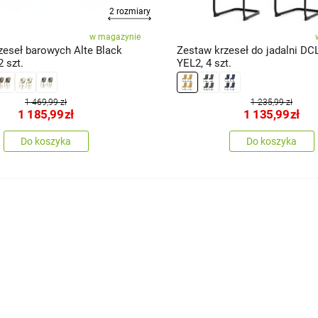
2 rozmiary
w magazynie
zeseł barowych Alte Black
Zestaw krzeseł do jadalni DC
2 szt.
YEL2, 4 szt.
1 469,99 zł
1 235,99 zł
1 185,99
zł
1 135,99
zł
Do koszyka
Do koszyka