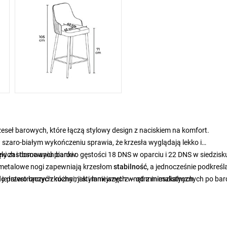
seł barowych, które łączą stylowy design z naciskiem na komfort.
w
szaro-białym wykończeniu sprawia, że krzesła wyglądają lekko i
nych i domowych barów.
ięki zastosowaniu pianki o gęstości 18 DNS w oparciu i 22 DNS w siedzisk
e metalowe nogi zapewniają krzesłom
stabilność,
a
jednocześnie podkreśl
e łatwo łączyć z różnymi stylami wnętrz – od minimalistycznych po bard
do przestronnych kuchni, jak i mniejszych wnętrz mieszkalnych.