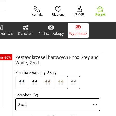
Zaloguj
Kontakt
Ulubione
Koszyk
 zdrowie
Dla dzieci
Podróż i zakupy
Wyprzedaż
Zestaw krzeseł barowych Enox Grey and
ka -20%
White, 2 szt.
Kolorowe warianty:
Szary
Do wyboru (2)
2 szt.