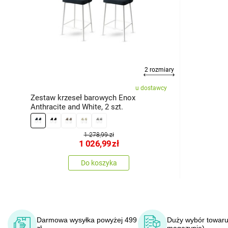
2 rozmiary
u dostawcy
Zestaw krzeseł barowych Enox
Anthracite and White, 2 szt.
1 278,99 zł
1 026,99
zł
Do koszyka
Darmowa wysyłka powyżej 499
Duży wybór towaru