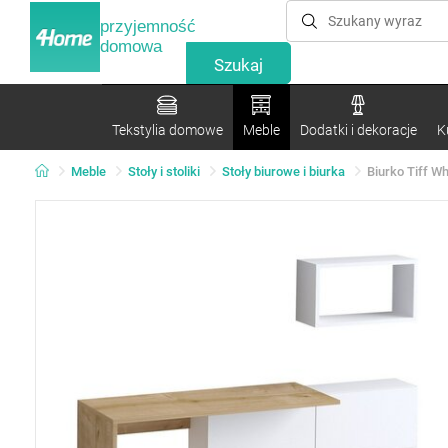
przyjemność
domowa
Tekstylia domowe
Meble
Dodatki i dekoracje
K
Meble
Stoły i stoliki
Stoły biurowe i biurka
Biurko Tiff W