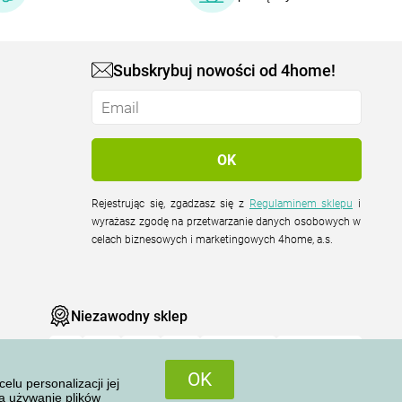
Subskrybuj nowości od 4home!
Rejestrując się, zgadzasz się z
Regulaminem sklepu
i
wyrażasz zgodę na przetwarzanie danych osobowych w
celach biznesowych i marketingowych 4home, a.s.
Niezawodny sklep
OK
u personalizacji jej
na używanie plików