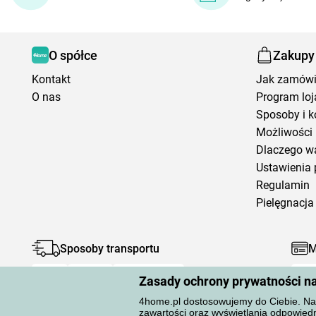
O spółce
Zakupy
Kontakt
Jak zamów
O nas
Program loj
Sposoby i k
Możliwości 
Dlaczego w
Ustawienia 
Regulamin
Pielęgnacja 
Sposoby transportu
M
Zasady ochrony prywatności n
4home.pl dostosowujemy do Ciebie. Na 
zawartości oraz wyświetlania odpowiedn