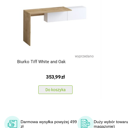
wyprzedano
Biurko Tiff White and Oak
353,99
zł
Do koszyka
Darmowa wysyłka powyżej 499
Duży wybór towaru
zł
magazynie)