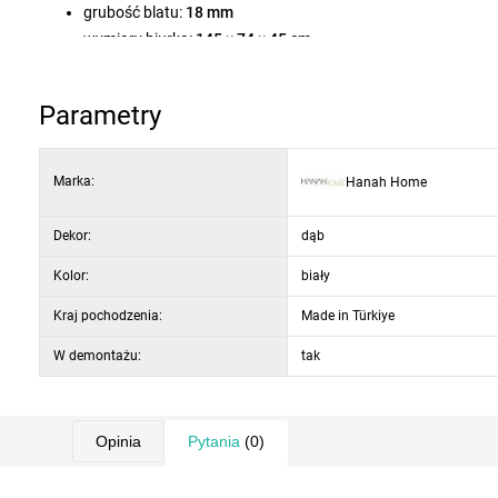
grubość blatu:
18 mm
wymiary biurka:
145 × 74 × 45 cm
wymiary półki:
45 × 26 × 15 cm
kolor / dekor:
biały / dąb
Parametry
Marka:
Hanah Home
Dekor:
dąb
Kolor:
biały
Kraj pochodzenia:
Made in Türkiye
W demontażu:
tak
Opinia
Pytania
(0)