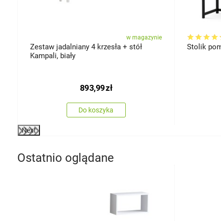
ie
w magazynie
Zestaw jadalniany 4 krzesła + stół
Stolik po
Kampali, biały
893,99
zł
Do koszyka
Next
Ostatnio oglądane