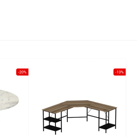
-20%
-13%