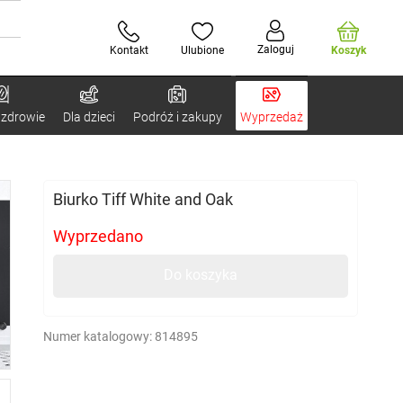
Zaloguj
Kontakt
Ulubione
Koszyk
 zdrowie
Dla dzieci
Podróż i zakupy
Wyprzedaż
Biurko Tiff White and Oak
Wyprzedano
Do koszyka
Numer katalogowy:
814895