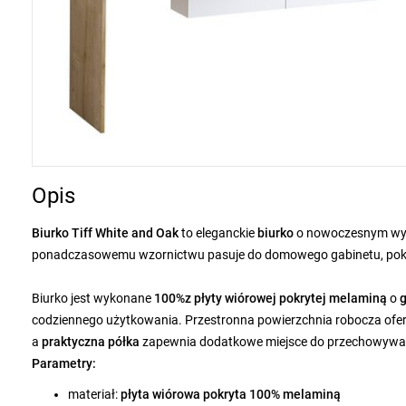
Opis
Biurko Tiff White and Oak
to eleganckie
biurko
o nowoczesnym wyg
ponadczasowemu wzornictwu pasuje do domowego gabinetu, pokoj
Biurko jest wykonane
100%z płyty wiórowej
pokrytej melaminą
o
codziennego użytkowania. Przestronna powierzchnia robocza oferu
a
praktyczna półka
zapewnia dodatkowe miejsce do przechowywani
Parametry:
materiał:
płyta wiórowa pokryta 100% melaminą