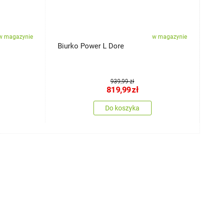
w magazynie
w magazynie
Biurko Power L Dore
S
939,99 zł
819,99
zł
Do koszyka