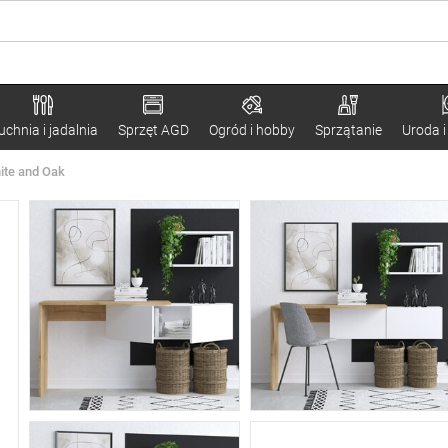
uchnia i jadalnia
Sprzęt AGD
Ogród i hobby
Sprzątanie
Uroda i
hite and Oak