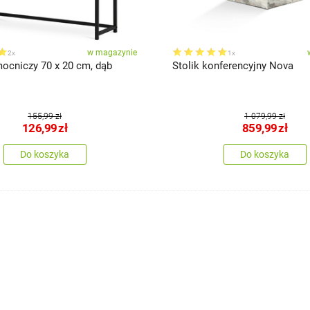
w magazynie
2x
1x
mocniczy 70 x 20 cm, dąb
Stolik konferencyjny Nova
155,99 zł
1 079,99 zł
126,99
zł
859,99
zł
Do koszyka
Do koszyka