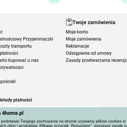
Twoje zamówienia
ić
Moje konto
alnościowy Przyjemniaczki
Moje zamówienia
oszty transportu
Reklamacje
płatności
Odstąpienie od umowy
arto kupować u nas
Zasady przetwarzania recenzji
prywatności
pościeli
etody płatności
a 4home.pl
podstawie Twojego zachowania na stronie używamy plików cookies w cel
ich ofert i produktów. Klikając przycisk „Rozumiem”, wyrażasz zgodę 