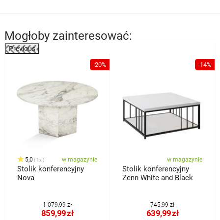
Mogłoby zainteresować:
Previous
%
-20%
-14%
5,0
w magazynie
w magazynie
1x
Stolik konferencyjny
Stolik konferencyjny
Nova
Zenn White and Black
1 079,99 zł
745,99 zł
859,99
zł
639,99
zł