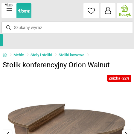
Menu
Koszyk
Meble
Stoły i stoliki
Stoliki kawowe
Stolik konferencyjny Orion Walnut
Zniżka -22%