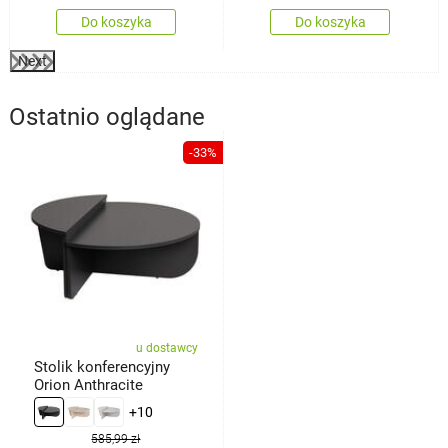
Do koszyka
Do koszyka
Next
Ostatnio oglądane
-33%
u dostawcy
Stolik konferencyjny
Orion Anthracite
+10
585,99 zł