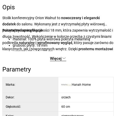
Opis
Stolik konferencyjny Orion Walnut to
nowoczesny i elegancki
dodatek
do salonu. Wykonany jest z wytrzymałej płyty wiórowej
pokrytej melaminą o grubości 18 mm, która zapewnia wytrzymałość i
Parametry i specyfikacje
długą żywotność. Wykończenie w kolorze orzecha z czystymi liniami
materiał: 100% płyta wiórowa pokryta melaminą
podkreśla
naturalny i wyrafinowany wygląd,
który pasuje zarówno do
grubość płyty: 18 mm
klasycznych, jak i nowoczesnych wnętrz. Dzięki
prostemu montażowi
wymiary: 90 × 60 × 30 cm
i
praktycznym wymiarom stanie się idealnym punktem centralnym
wymiary: 85 × 30 × 35 cm
Więcej
domu.
wykończenie: orzech
Parametry
Marka:
Hanah Home
Dekor:
orzech
Głębokość:
60 cm
Kolor:
ciemnobrązowy