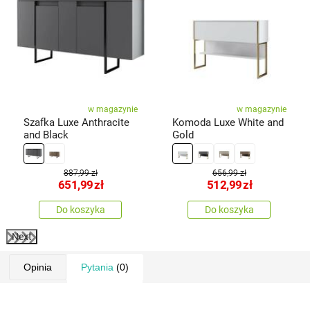
w magazynie
w magazynie
Szafka Luxe Anthracite
Komoda Luxe White and
and Black
Gold
887,99 zł
656,99 zł
651,99
zł
512,99
zł
Do koszyka
Do koszyka
Next
Opinia
Pytania
(0)