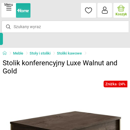
Menu
Koszyk
Meble
Stoły i stoliki
Stoliki kawowe
Stolik konferencyjny Luxe Walnut and
Gold
Zniżka -24%