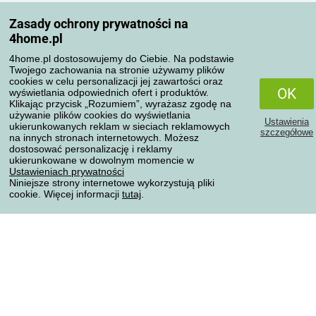
Moje konto
Zasady ochrony prywatności na
Moje zamówienia
4home.pl
Reklamacje
Odstąpienie od umowy
4home.pl dostosowujemy do Ciebie. Na podstawie
Twojego zachowania na stronie używamy plików
Zasady przetwarzania recenzji
cookies w celu personalizacji jej zawartości oraz
OK
wyświetlania odpowiednich ofert i produktów.
Klikając przycisk „Rozumiem”, wyrażasz zgodę na
Sposoby transportu
używanie plików cookies do wyświetlania
Ustawienia
ukierunkowanych reklam w sieciach reklamowych
szczegółowe
na innych stronach internetowych. Możesz
dostosować personalizację i reklamy
Metody płatności
ukierunkowane w dowolnym momencie w
Ustawieniach prywatności
Niniejsze strony internetowe wykorzystują pliki
cookie. Więcej informacji
tutaj
.
Niezawodny sklep
Ochrona danych osobowych