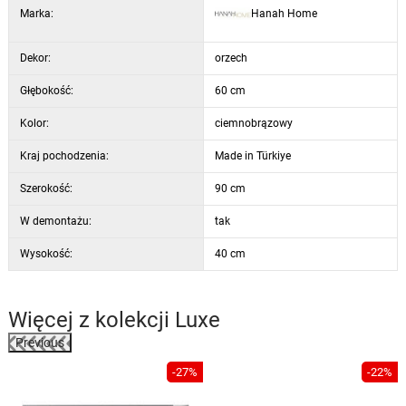
Marka:
Hanah Home
Dekor:
orzech
Głębokość:
60 cm
Kolor:
ciemnobrązowy
Kraj pochodzenia:
Made in Türkiye
Szerokość:
90 cm
W demontażu:
tak
Wysokość:
40 cm
Więcej z kolekcji
Luxe
Previous
%
-27%
-22%