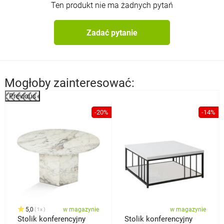
Ten produkt nie ma żadnych pytań
Zadać pytanie
Mogłoby zainteresować:
Previous
%
-20%
-14%
5,0
w magazynie
w magazynie
1x
Stolik konferencyjny
Stolik konferencyjny