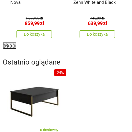
Nova
Zenn White and Black
1 079,99 zł
745,99 zł
859,99
zł
639,99
zł
Do koszyka
Do koszyka
Next
Ostatnio oglądane
-24%
u dostawcy