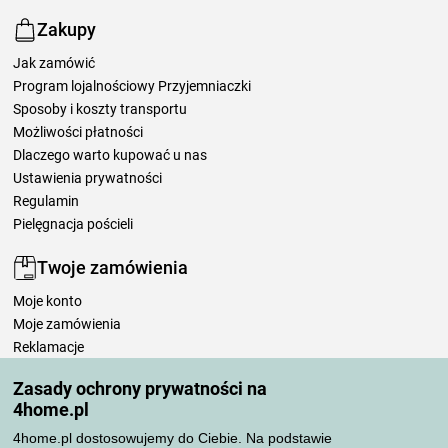
Zakupy
Jak zamówić
Program lojalnościowy Przyjemniaczki
Sposoby i koszty transportu
Możliwości płatności
Dlaczego warto kupować u nas
Ustawienia prywatności
Regulamin
Pielęgnacja pościeli
Twoje zamówienia
Moje konto
Moje zamówienia
Reklamacje
Odstąpienie od umowy
Zasady ochrony prywatności na
Zasady przetwarzania recenzji
4home.pl
4home.pl dostosowujemy do Ciebie. Na podstawie
Sposoby transportu