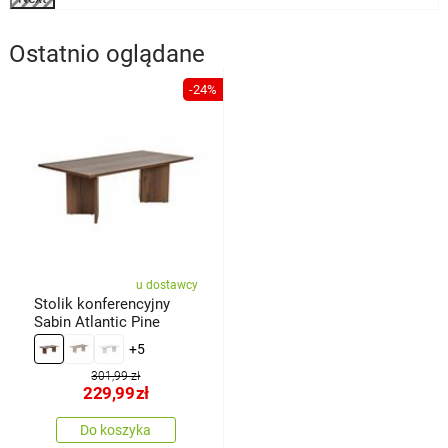
Ostatnio oglądane
-24%
u dostawcy
Stolik konferencyjny
Sabin Atlantic Pine
+5
301,99 zł
229,99
zł
Do koszyka