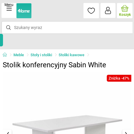
Menu
Koszyk
Meble
Stoły i stoliki
Stoliki kawowe
Stolik konferencyjny Sabin White
Zniżka -47%