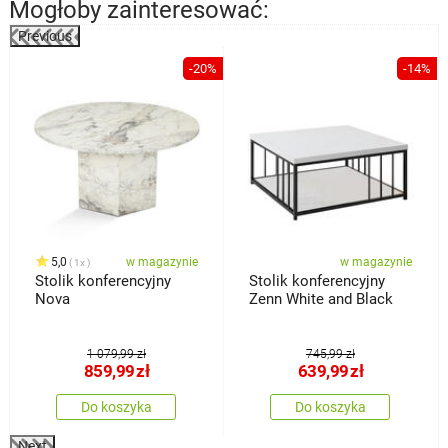
Mogłoby zainteresować:
Previous
%
-20%
-14%
5,0
w magazynie
w magazynie
1x
Stolik konferencyjny
Stolik konferencyjny
Nova
Zenn White and Black
1 079,99 zł
745,99 zł
859,99
zł
639,99
zł
Do koszyka
Do koszyka
Next