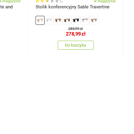
w magazynie
w magazynie
2x
ite and
Stolik konferencyjny Sable Travertine
S
283,99 zł
278,99
zł
Do koszyka