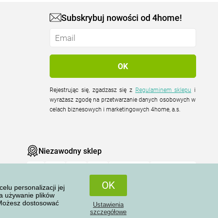
Subskrybuj nowości od 4home!
Rejestrując się, zgadzasz się z
Regulaminem sklepu
i
wyrażasz zgodę na przetwarzanie danych osobowych w
celach biznesowych i marketingowych 4home, a.s.
Niezawodny sklep
OK
u personalizacji jej
na używanie plików
 Możesz dostosować
Ustawienia
Wszelkie prawa zastrzeżone © 2004-2026 4home, a.s.
szczegółowe