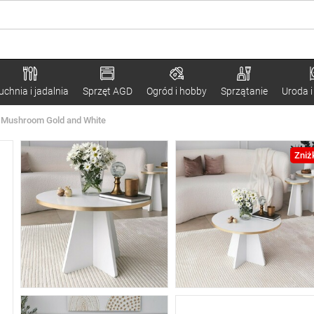
uchnia i jadalnia
Sprzęt AGD
Ogród i hobby
Sprzątanie
Uroda i
y Mushroom Gold and White
Zniż