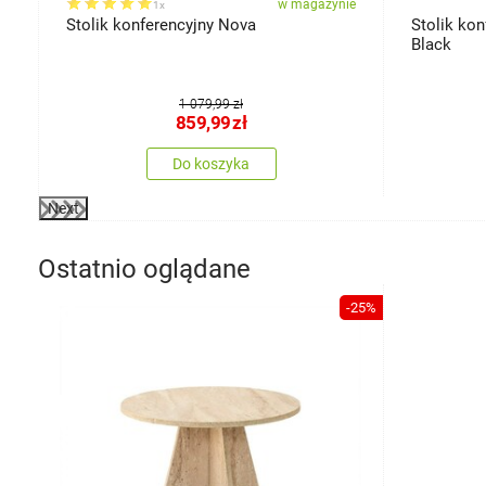
ie
w magazynie
1x
Stolik konferencyjny Nova
Stolik ko
Black
1 079,99 zł
859,99
zł
Do koszyka
Next
Ostatnio oglądane
-25%