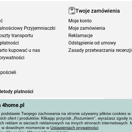
Twoje zamówienia
ić
Moje konto
alnościowy Przyjemniaczki
Moje zamówienia
oszty transportu
Reklamacje
płatności
Odstąpienie od umowy
arto kupować u nas
Zasady przetwarzania recenzji
prywatności
pościeli
etody płatności
a 4home.pl
podstawie Twojego zachowania na stronie używamy plików cookies w cel
ich ofert i produktów. Klikając przycisk „Rozumiem”, wyrażasz zgodę 
ch reklam w sieciach reklamowych na innych stronach internetowych.
ane w dowolnym momencie w
Ustawieniach prywatności