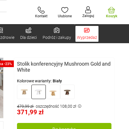
Zaloguj
Kontakt
Ulubione
Koszyk
 zdrowie
Dla dzieci
Podróż i zakupy
Wyprzedaż
Stolik konferencyjny Mushroom Gold and
ka -23%
White
Kolorowe warianty:
Biały
479,99 zł
oszczędność 108,00 zł
371,99 zł