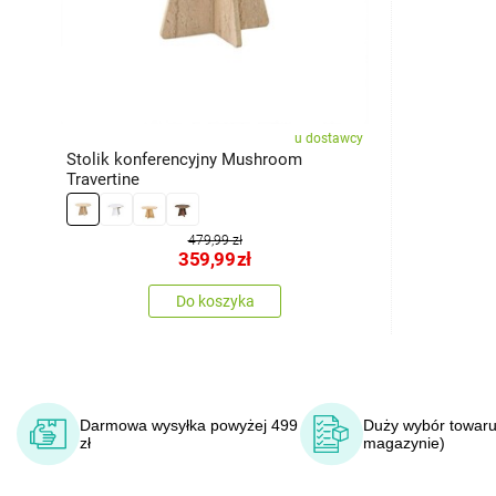
u dostawcy
Stolik konferencyjny Mushroom
Travertine
479,99 zł
359,99
zł
Do koszyka
Darmowa wysyłka powyżej 499
Duży wybór towaru
zł
magazynie)