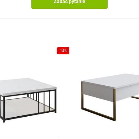
Zadać pytanie
-14%