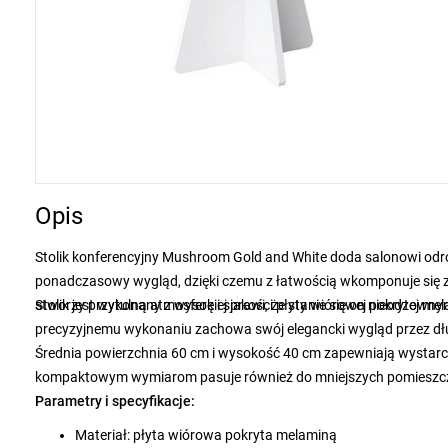
Opis
Stolik konferencyjny Mushroom Gold and White doda salonowi odrobi
ponadczasowy wygląd, dzięki czemu z łatwością wkomponuje się z
stworzy przytulną atmosferę i sprawi, że stanie się on nieodzow
Stolik jest wykonany z wysokiej jakości płyty wiórowej pokrytej m
precyzyjnemu wykonaniu zachowa swój elegancki wygląd przez długi
Średnia powierzchnia 60 cm i wysokość 40 cm zapewniają wystarcza
kompaktowym wymiarom pasuje również do mniejszych pomieszczeń
Parametry i specyfikacje:
Materiał: płyta wiórowa pokryta melaminą