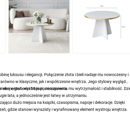
nę luksusu i elegancji. Połączenie złota i bieli nadaje mu nowoczesny i
arówno w klasyczne, jak i współczesne wnętrza. Jego stylowy wygląd
nym elementem wystroju pomieszczenia.
elaminą o grubości 18 mm, co zapewnia mu wytrzymałość i stabilność. Dzi
e lata, a jednocześnie jest łatwy w utrzymaniu.
jąco dużo miejsca na książki, czasopisma, napoje i dekoracje. Dzięki
, gdzie stanowi wyrazisty i wyrafinowany element wystroju wnętrza.