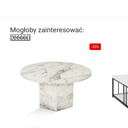
Mogłoby zainteresować:
Previous
-24%
-20%