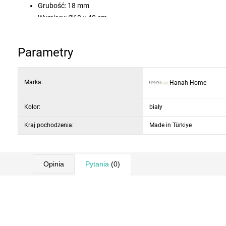
Grubość: 18 mm
Wymiary: Ø60 × 40 cm
Kolor: złoty i biały
Łatwy montaż
Parametry
Marka:
Hanah Home
Kolor:
biały
Kraj pochodzenia:
Made in Türkiye
Opinia
Pytania
(0)