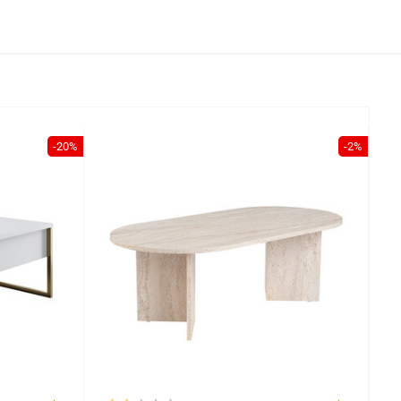
-20%
-2%