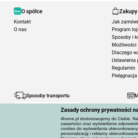
O spółce
Zakupy
Kontakt
Jak zamów
O nas
Program loj
Sposoby i k
Możliwości 
Dlaczego w
Ustawienia 
Regulamin
Pielęgnacja 
Sposoby transportu
M
Zasady ochrony prywatności n
4home.pl dostosowujemy do Ciebie. Na 
zawartości oraz wyświetlania odpowiedn
cookies do wyświetlania ukierunkowany
personalizację i reklamy ukierunkow
Ochrona danych osobowych