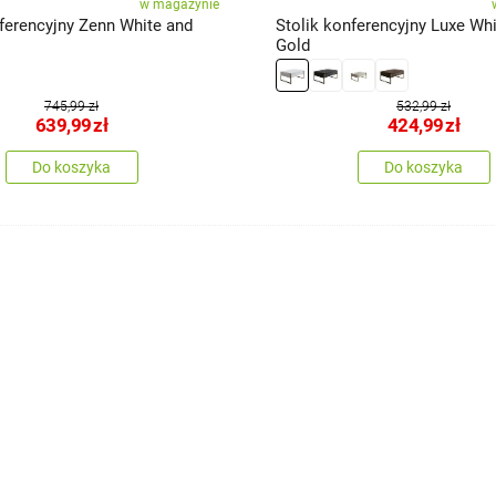
w magazynie
nferencyjny Zenn White and
Stolik konferencyjny Luxe Wh
Gold
745,99 zł
532,99 zł
639,99
zł
424,99
zł
Do koszyka
Do koszyka