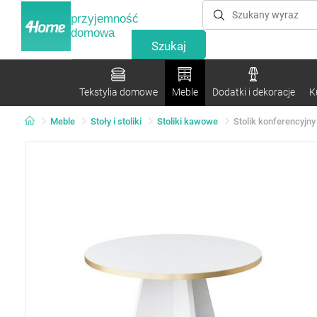
przyjemność
domowa
Tekstylia domowe
Meble
Dodatki i dekoracje
K
Meble
Stoły i stoliki
Stoliki kawowe
Stolik konferencyjn