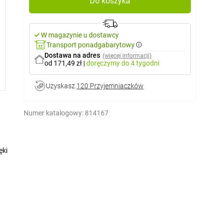
Do koszyka
W magazynie u dostawcy
Transport ponadgabarytowy
Dostawa na adres
(więcej informacji)
od 171,49 zł
|
doręczymy
do 4 tygodni
Uzyskasz
120 Przyjemniaczków
Numer katalogowy:
814167
ęki