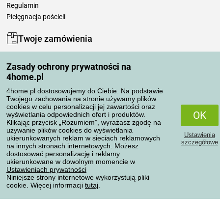
Regulamin
Pielęgnacja pościeli
Twoje zamówienia
Moje konto
Zasady ochrony prywatności na
Moje zamówienia
4home.pl
Reklamacje
Odstąpienie od umowy
4home.pl dostosowujemy do Ciebie. Na podstawie
Twojego zachowania na stronie używamy plików
Zasady przetwarzania recenzji
cookies w celu personalizacji jej zawartości oraz
OK
wyświetlania odpowiednich ofert i produktów.
Klikając przycisk „Rozumiem”, wyrażasz zgodę na
Sposoby transportu
używanie plików cookies do wyświetlania
Ustawienia
ukierunkowanych reklam w sieciach reklamowych
szczegółowe
na innych stronach internetowych. Możesz
dostosować personalizację i reklamy
Metody płatności
ukierunkowane w dowolnym momencie w
Ustawieniach prywatności
Niniejsze strony internetowe wykorzystują pliki
cookie. Więcej informacji
tutaj
.
Niezawodny sklep