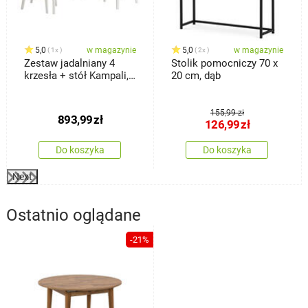
5,0
w magazynie
5,0
w magazynie
1x
2x
Zestaw jadalniany 4
Stolik pomocniczy 70 x
krzesła + stół Kampali,
20 cm, dąb
biały
155,99 zł
893,99
zł
126,99
zł
Do koszyka
Do koszyka
Next
Ostatnio oglądane
-21%