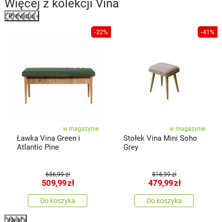
Więcej z kolekcji
Vina
Previous
%
-22%
-41%
w magazynie
w magazynie
Ławka Vina Green i
Stołek Vina Mini Soho
Atlantic Pine
Grey
656,99 zł
816,99 zł
509,99
zł
479,99
zł
Do koszyka
Do koszyka
Next