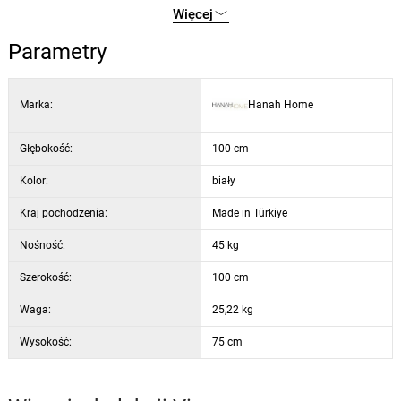
Więcej
tym pięknym meblu. Zamów go już teraz i przenieś swoje doznania
Wysokość: 75 cm
kulinarne na wyższy poziom.
Głębokość: 100 cm
Parametry
Wymiary otwartego stołu:
Szerokość: 139 cm
Marka:
Hanah Home
Wysokość: 75 cm
Głębokość: 100 cm
Głębokość:
100 cm
Kolor: biały
Kolor:
biały
Kraj pochodzenia:
Made in Türkiye
Nośność:
45 kg
Szerokość:
100 cm
Waga:
25,22 kg
Wysokość:
75 cm