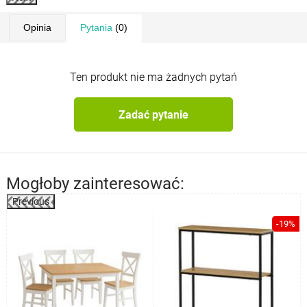
Opinia
Pytania
(0)
Ten produkt nie ma żadnych pytań
Zadać pytanie
Mogłoby zainteresować:
Previous
%
-19%