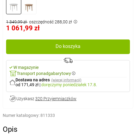
1 349,99 zł
oszczędność 288,00 zł
1 061,99 zł
Do koszyka
W magazynie
Transport ponadgabarytowy
Dostawa na adres
(więcej informacji)
od 171,49 zł
|
doręczymy
poniedziałek 17.8.
Uzyskasz
320 Przyjemniaczków
Numer katalogowy:
811333
Opis