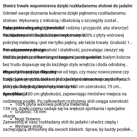
Stwórz trwałe wspomnienia dzięki rozkładanemu stołowi do jadalni
Odmień swoje doznania kulinarne dzięki pięknemu rozkładanemu
stołowi. Wykonany z miłością i dbałością o szczegóły został
zaprojektowany, aby zgromadzić rodziny i przyjaciół, aby stworzyć
Połączenie elegancji i trwałości
niezapomniane chwile i cenne wspomnienia.
Rozkładany stół do jadalni jest wykonany 100% z płyty wiórowej
pokrytej melaminą i jest nie tylko piękny, ale także trwały. Grubość 18
mm zapewnia wytrzymałość i stabilność, pozwalając cieszyć się
Ponadczasowy design
niezliczonymi posiłkami i spotkaniami przez wiele lat.
Stół do jadalni z drewnianymi nogami i w eleganckim białym kolorze
bez trudu dopasuje się do każdego stylu wnętrza i doda odrobinę
elegancji do jadalni. Niezależnie od tego, czy masz nowoczesne czy
Wszechstronny i praktyczny
tradycyjne wnętrze, stół ten jest idealnym elementem centralnym,
Dzięki funkcji rozkładania stół do jadalni dostosowuje się do Twoich
który podkreśli ogólny charakter domu.
potrzeb. Gdy jest zamknięty, mierzy 100 cm szerokości, 75 cm
wysokości i 100 cm głębokości, zapewniając mnóstwo miejsca na
Specyfikacja:
codzienne posiłki. Po całkowitym rozłożeniu stół osiąga szerokość
100% płyta wiórowa pokryta melaminą
139 cm, dzięki czemu nadaje się na większe spotkania i specjalne
Grubość: 18 mm
okazje.
Nogi: Drewno
Zainwestuj w nasz rozkładany stół do jadalni i stwórz ciepłą i
Wymiary stołu:
zachęcającą atmosferę dla swoich bliskich. Spraw, by każdy posiłek
był wyjątkową okazją i ciesz się wspólnie spędzonym czasem przy
Szerokość: 100 cm