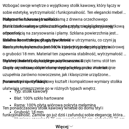
Wzbogać swoje wnętrze o wyjątkowy stolik kawowy, który łączy w
sobie estetykę, wytrzymałość i funkcjonalność. Ten elegancki mebel z
blatem z hartowanego szkła i ramą z drewna orzechowego
Połączenie luksusu i trwałości
przekształci salon w przestrzeń pełną stylu, ciepła i przyjaznej
Blat z hartowanego szkła zachwyca czystym wyglądem i wyjątkową
atmosfery.
odpornością na zarysowania i plamy. Szklana powierzchnia jest
idealna do codziennego użytku i łatwa w utrzymaniu, co czyni ją
Solidna konstrukcja, długa żywotność
idealnym wyborem do domów, w których żyje się pełnią życia.
Rama stołu wykonana jest 100% z pokrytej melaminą płyty wiórowej
o grubości 18 mm. Materiał ten zapewnia stabilność, wytrzymałość i
trwałość nawet przy częstym użytkowaniu. Dzięki temu stół ten
Stylowy dodatek do każdego pomieszczenia
stanie się niezawodnym elementem wnętrza przez wiele lat.
Ciepły orzechowy odcień ramy wygląda elegancko i harmonijnie
uzupełnia zarówno nowoczesne, jak i klasycznie urządzone
pomieszczenia. Kwadratowy kształt i kompaktowe wymiary stolika
Parametry i specyfikacje:
ułatwiają umieszczenie go w różnych typach wnętrz.
Typ: stolik kawowy
Blat: 100% szkło hartowane
Rama: 100% płyta wiórowa pokryta melaminą
Ten ponadczasowy stolik kawowy wniesie do domu styl i
Grubość: 18 mm
funkcjonalność. Zamów go już dziś i zafunduj sobie elegancję, która
Wymiary: szerokość 75 cm, wysokość 35 cm, głębokość 75 cm
będzie towarzyszyć Ci każdego dnia.
Kolor: orzech
Więcej