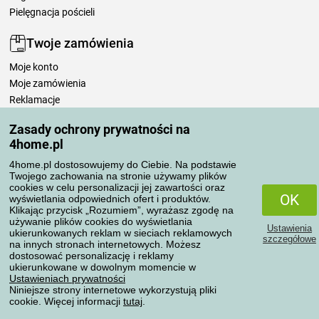
Pielęgnacja pościeli
Twoje zamówienia
Moje konto
Moje zamówienia
Reklamacje
Odstąpienie od umowy
Zasady ochrony prywatności na
Zasady przetwarzania recenzji
4home.pl
4home.pl dostosowujemy do Ciebie. Na podstawie
Sposoby transportu
Twojego zachowania na stronie używamy plików
cookies w celu personalizacji jej zawartości oraz
OK
wyświetlania odpowiednich ofert i produktów.
Klikając przycisk „Rozumiem”, wyrażasz zgodę na
Metody płatności
używanie plików cookies do wyświetlania
Ustawienia
ukierunkowanych reklam w sieciach reklamowych
szczegółowe
na innych stronach internetowych. Możesz
dostosować personalizację i reklamy
ukierunkowane w dowolnym momencie w
Niezawodny sklep
Ustawieniach prywatności
Niniejsze strony internetowe wykorzystują pliki
cookie. Więcej informacji
tutaj
.