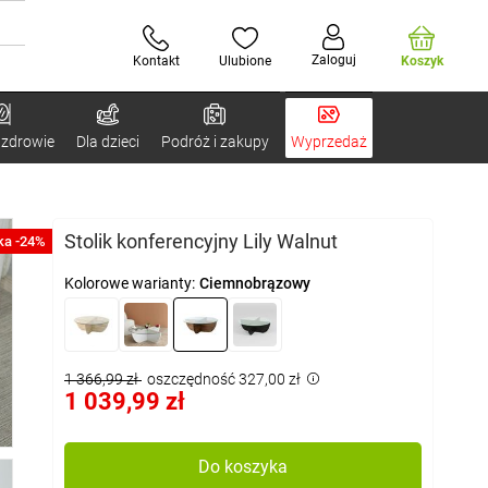
Zaloguj
Kontakt
Ulubione
Koszyk
 zdrowie
Dla dzieci
Podróż i zakupy
Wyprzedaż
Stolik konferencyjny Lily Walnut
ka -24%
Kolorowe warianty:
Ciemnobrązowy
1 366,99 zł
oszczędność 327,00 zł
1 039,99 zł
Do koszyka