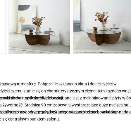
uksusową atmosferę. Połączenie szklanego blatu i dolnej części w
zięki czemu stanie się on charakterystycznym elementem każdego wnęt
owanie do innych mebli i dekoracji.
legancki charakter. Dolna część wykonana jest z melaminowanej płyty wió
gą żywotność. Średnica 90 cm zapewnia wystarczająco dużo miejsca na
st idealna do wygodnego użytkowania podczas siedzenia na kanapie.
ek, który od razu przyciąga wzrok. Jego elegancki orzechowy dekor nadaj
je się centralnym punktem salonu.