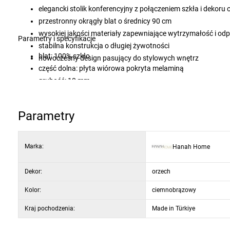
elegancki stolik konferencyjny z połączeniem szkła i dekor
przestronny okrągły blat o średnicy 90 cm
wysokiej jakości materiały zapewniające wytrzymałość i od
Parametry i specyfikacje
stabilna konstrukcja o długiej żywotności
blat: 100% szkło
nowoczesny design pasujący do stylowych wnętrz
część dolna: płyta wiórowa pokryta melaminą
grubość: 18 mm
średnica: 90 cm
wysokość: 30 cm
Parametry
wykończenie: orzech
Marka:
Hanah Home
Dekor:
orzech
Kolor:
ciemnobrązowy
Kraj pochodzenia:
Made in Türkiye