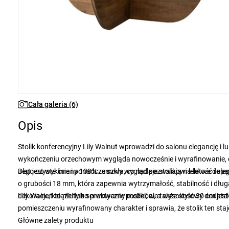
Cała galeria (6)
Opis
Stolik konferencyjny Lily Walnut wprowadzi do salonu elegancję i l
wykończeniu orzechowym wygląda nowocześnie i wyrafinowanie, d
Jego czyste linie i ponadczasowy wygląd pozwalają na łatwe dopas
Blat jest wykonany 100% ze szkła, co nadaje stolikowi lekkość i e
o grubości 18 mm, która zapewnia wytrzymałość, stabilność i dłu
dekoracje, książki lub serwowanie posiłków, a wysokość 30 cm je
Lily Walnut to nie tylko praktyczny mebel, ale także stylowy dodat
pomieszczeniu wyrafinowany charakter i sprawia, że stolik ten sta
Główne zalety produktu