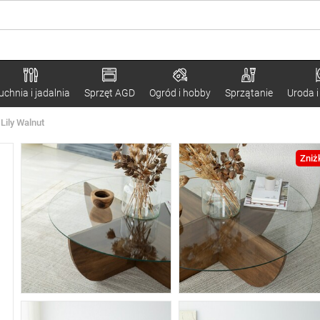
uchnia i jadalnia
Sprzęt AGD
Ogród i hobby
Sprzątanie
Uroda i
 Lily Walnut
Zniż