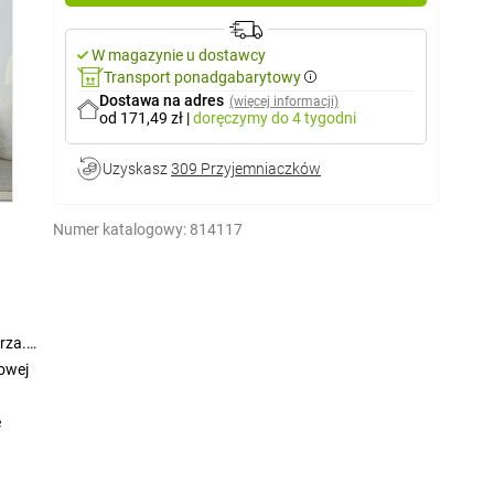
W magazynie u dostawcy
Transport ponadgabarytowy
Dostawa na adres
(więcej informacji)
od 171,49 zł
|
doręczymy
do 4 tygodni
Uzyskasz
309 Przyjemniaczków
Numer katalogowy:
814117
rza.
rowej
e