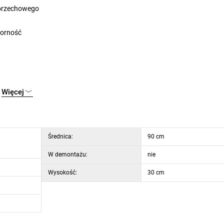
u orzechowego
porność
Więcej
Średnica:
90 cm
W demontażu:
nie
Wysokość:
30 cm