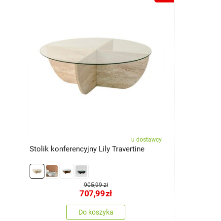
u dostawcy
Stolik konferencyjny Lily Travertine
905,99 zł
707,99
zł
Do koszyka