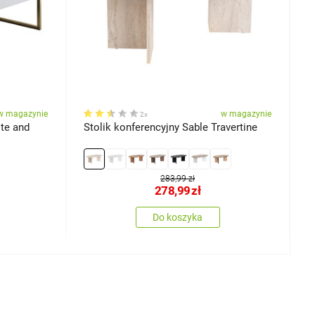
w magazynie
w magazynie
2x
ite and
Stolik konferencyjny Sable Travertine
S
283,99 zł
278,99
zł
Do koszyka