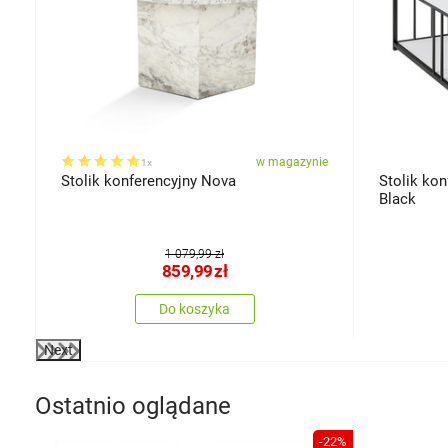
ie
w magazynie
1x
Stolik konferencyjny Nova
Stolik ko
Black
1 079,99 zł
859,99
zł
Do koszyka
Next
Ostatnio oglądane
-22%