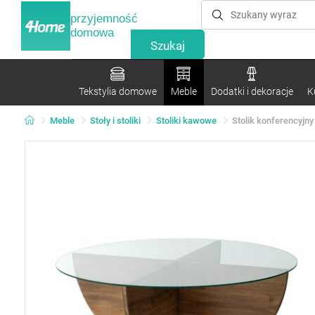
przyjemność
domowa
Tekstylia domowe
Meble
Dodatki i dekoracje
K
Meble
Stoły i stoliki
Stoliki kawowe
Stolik konferencyjny