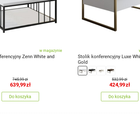
w magazynie
nferencyjny Zenn White and
Stolik konferencyjny Luxe Wh
Gold
745,99 zł
532,99 zł
639,99
zł
424,99
zł
Do koszyka
Do koszyka