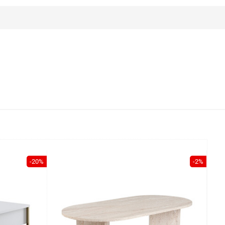
-20%
-2%