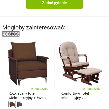
Zadać pytanie
Mogłoby zainteresować:
Previous
%
w magazynie
w magazynie
Rozkładany fotel
Komfortowy fotel
wielofunkcyjny + łóżko
relaksacyjny z
Baron, brązowy
podnóżkiem Treviso,
ciemnobrązowy