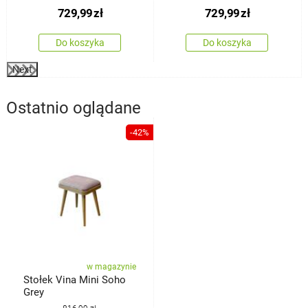
729,99
zł
729,99
zł
Do koszyka
Do koszyka
Next
Ostatnio oglądane
-42%
w magazynie
Stołek Vina Mini Soho
Grey