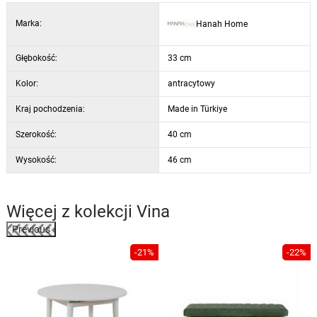
Marka:
Hanah Home
Głębokość:
33 cm
Kolor:
antracytowy
Kraj pochodzenia:
Made in Türkiye
Szerokość:
40 cm
Wysokość:
46 cm
Więcej z kolekcji
Vina
Previous
%
-21%
-22%