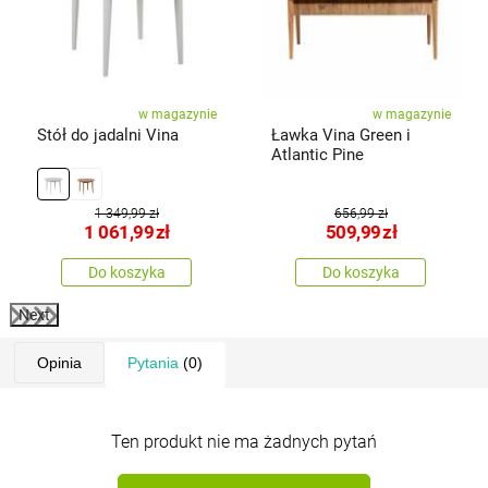
w magazynie
w magazynie
Stół do jadalni Vina
Ławka Vina Green i
Atlantic Pine
1 349,99 zł
656,99 zł
1 061,99
zł
509,99
zł
Do koszyka
Do koszyka
Next
Opinia
Pytania
(0)
Ten produkt nie ma żadnych pytań