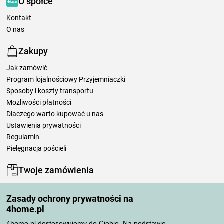
O spółce
Kontakt
O nas
Zakupy
Jak zamówić
Program lojalnościowy Przyjemniaczki
Sposoby i koszty transportu
Możliwości płatności
Dlaczego warto kupować u nas
Ustawienia prywatności
Regulamin
Pielęgnacja pościeli
Twoje zamówienia
Moje konto
Zasady ochrony prywatności na
Moje zamówienia
4home.pl
Reklamacje
Odstąpienie od umowy
4home.pl dostosowujemy do Ciebie. Na podstawie