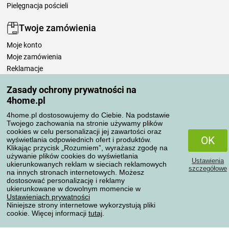
Pielęgnacja pościeli
Twoje zamówienia
Moje konto
Moje zamówienia
Reklamacje
Odstąpienie od umowy
Zasady ochrony prywatności na
Zasady przetwarzania recenzji
4home.pl
4home.pl dostosowujemy do Ciebie. Na podstawie
Sposoby transportu
Twojego zachowania na stronie używamy plików
cookies w celu personalizacji jej zawartości oraz
OK
wyświetlania odpowiednich ofert i produktów.
Klikając przycisk „Rozumiem”, wyrażasz zgodę na
Metody płatności
używanie plików cookies do wyświetlania
Ustawienia
ukierunkowanych reklam w sieciach reklamowych
szczegółowe
na innych stronach internetowych. Możesz
dostosować personalizację i reklamy
ukierunkowane w dowolnym momencie w
Niezawodny sklep
Ustawieniach prywatności
Niniejsze strony internetowe wykorzystują pliki
cookie. Więcej informacji
tutaj
.