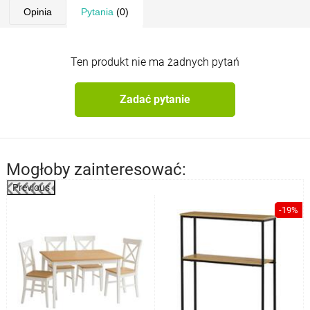
Opinia
Pytania
(0)
Ten produkt nie ma żadnych pytań
Zadać pytanie
Mogłoby zainteresować:
Previous
%
-19%