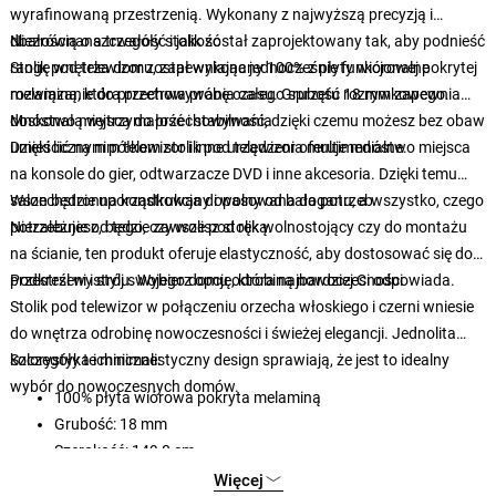
wyrafinowaną przestrzenią. Wykonany z najwyższą precyzją i
dbałością o szczegóły stolik został zaprojektowany tak, aby podnieść
Niezrównana trwałość i jakość
rangę wnętrza domu, zapewniając jednocześnie funkcjonalne
Stolik pod telewizor został wykonany 100% z płyty wiórowej pokrytej
rozwiązanie do przechowywania całego sprzętu rozrywkowego.
melaminą, która przetrwa próbę czasu. Grubość 18 mm zapewnia
doskonałą wytrzymałość i stabilność, dzięki czemu możesz bez obaw
Mnóstwo miejsca do przechowywania
umieścić na nim telewizor i inne urządzenia multimedialne.
Dzięki licznym półkom stolik pod telewizor oferuje mnóstwo miejsca
na konsole do gier, odtwarzacze DVD i inne akcesoria. Dzięki temu
salon będzie uporządkowany i wolny od bałaganu, a wszystko, czego
Wszechstronna konstrukcja dopasowana do potrzeb
potrzebujesz, będzie zawsze pod ręką.
Niezależnie od tego, czy wolisz stolik wolnostojący czy do montażu
na ścianie, ten produkt oferuje elastyczność, aby dostosować się do
przestrzeni i stylu. Wybierz opcję, która najbardziej Ci odpowiada.
Podkreśl wystrój swojego domu odrobiną nowoczesności
Stolik pod telewizor w połączeniu orzecha włoskiego i czerni wniesie
do wnętrza odrobinę nowoczesności i świeżej elegancji. Jednolita
kolorystyka i minimalistyczny design sprawiają, że jest to idealny
Szczegóły techniczne:
wybór do nowoczesnych domów.
100% płyta wiórowa pokryta melaminą
Grubość: 18 mm
Szerokość: 149,8 cm
Wysokość: 42,9 cm
Więcej