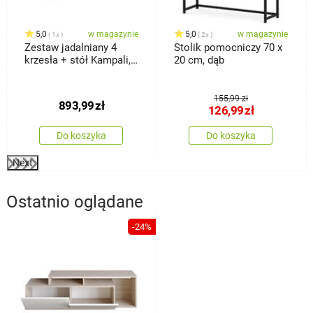
5,0
w magazynie
5,0
w magazynie
1x
2x
Zestaw jadalniany 4
Stolik pomocniczy 70 x
krzesła + stół Kampali,
20 cm, dąb
biały
155,99 zł
893,99
zł
126,99
zł
Do koszyka
Do koszyka
Next
Ostatnio oglądane
-24%