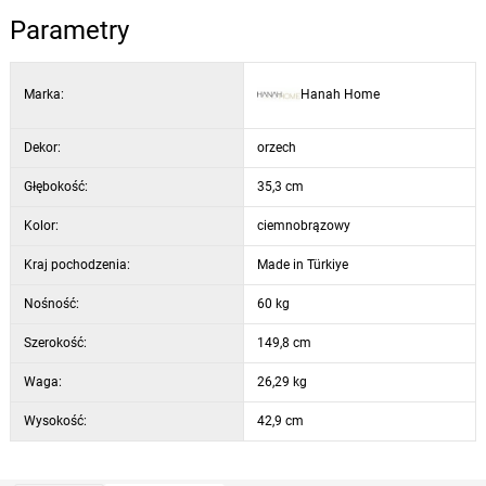
Głębokość: 35,3 cm
Parametry
Kolor: orzech i czarny
Liczne półki do przechowywania
Możliwość montażu na ścianie: tak
Marka:
Hanah Home
Dekor:
orzech
Głębokość:
35,3 cm
Kolor:
ciemnobrązowy
Kraj pochodzenia:
Made in Türkiye
Nośność:
60 kg
Szerokość:
149,8 cm
Waga:
26,29 kg
Wysokość:
42,9 cm