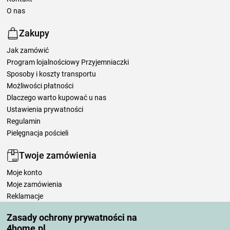
O nas
Zakupy
Jak zamówić
Program lojalnościowy Przyjemniaczki
Sposoby i koszty transportu
Możliwości płatności
Dlaczego warto kupować u nas
Ustawienia prywatności
Regulamin
Pielęgnacja pościeli
Twoje zamówienia
Moje konto
Moje zamówienia
Reklamacje
Odstąpienie od umowy
Zasady ochrony prywatności na
Zasady przetwarzania recenzji
4home.pl