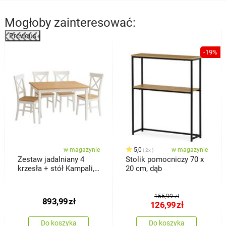
Mogłoby zainteresować:
Previous
%
-19%
w magazynie
5,0
w magazynie
2x
Zestaw jadalniany 4
Stolik pomocniczy 70 x
krzesła + stół Kampali,
20 cm, dąb
biały
155,99 zł
893,99
zł
126,99
zł
Do koszyka
Do koszyka