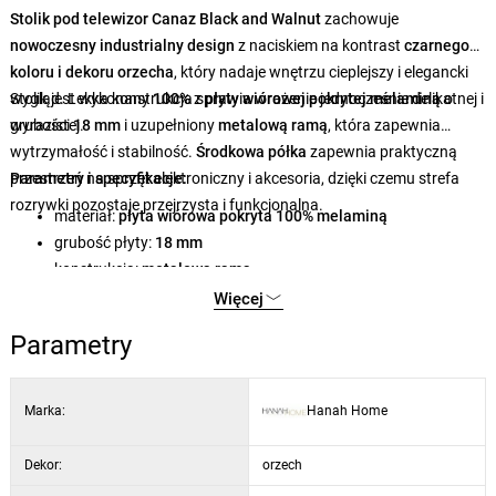
Stolik pod telewizor Canaz Black and Walnut
zachowuje
nowoczesny industrialny design
z naciskiem na kontrast
czarnego
koloru i dekoru orzecha
, który nadaje wnętrzu cieplejszy i elegancki
wygląd. Lekka konstrukcja sprawia wrażenie jednocześnie delikatnej i
Stolik jest wykonany
100%
z
płyty wiórowej pokrytej melaminą
o
wyrazistej.
grubości
18 mm
i uzupełniony
metalową ramą
, która zapewnia
wytrzymałość i stabilność.
Środkowa półka
zapewnia praktyczną
przestrzeń na sprzęt elektroniczny i akcesoria, dzięki czemu strefa
Parametry i specyfikacje:
rozrywki pozostaje przejrzysta i funkcjonalna.
materiał:
płyta wiórowa pokryta 100% melaminą
grubość płyty:
18 mm
konstrukcja:
metalowa rama
szerokość:
120 cm
Więcej
wysokość:
33 cm
Parametry
głębokość:
33 cm
wymiary środkowej półki:
60 × 14 × 30 cm
kolor:
czarny / orzechowy
Marka:
Hanah Home
Dekor:
orzech