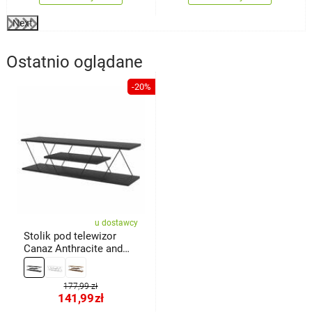
Next
Ostatnio oglądane
-20%
u dostawcy
Stolik pod telewizor
Canaz Anthracite and
Grey
177,99 zł
141,99
zł