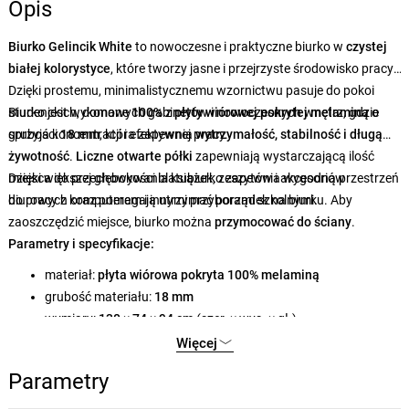
Opis
Biurko Gelincik White
to nowoczesne i praktyczne biurko w
czystej
białej kolorystyce
, które tworzy jasne i przejrzyste środowisko pracy.
Dzięki prostemu, minimalistycznemu wzornictwu pasuje do pokoi
studenckich, domowych gabinetów i nowoczesnych wnętrz, gdzie
Biurko jest wykonane
100%
z
płyty wiórowej pokrytej melaminą
o
sprzyja koncentracji i efektywnej pracy.
grubości
18 mm
, która zapewnia
wytrzymałość, stabilność i długą
żywotność
.
Liczne otwarte półki
zapewniają wystarczającą ilość
miejsca do przechowywania książek, zeszytów i akcesoriów
Dzięki większej głębokości blatubiurko zapewnia wygodną przestrzeń
biurowych oraz pomagają utrzymać porządek na biurku. Aby
do pracy z komputerem i innymi przyborami szkolnymi.
zaoszczędzić miejsce, biurko można
przymocować do ściany
.
Parametry i specyfikacje:
materiał:
płyta wiórowa pokryta 100% melaminą
grubość materiału:
18 mm
wymiary:
130 × 74 × 94 cm
(szer. × wys. × gł.)
kolor:
biały
Więcej
Parametry