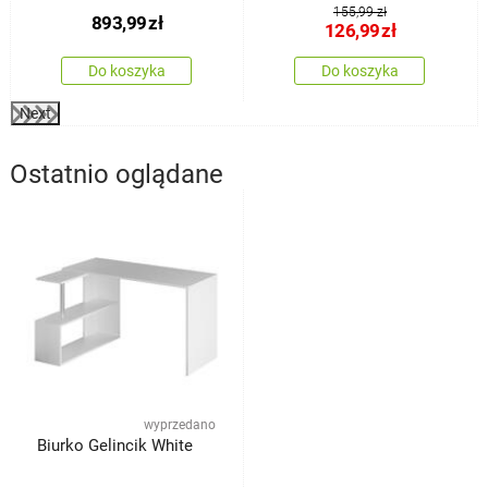
155,99 zł
893,99
zł
126,99
zł
Do koszyka
Do koszyka
Next
Ostatnio oglądane
wyprzedano
Biurko Gelincik White