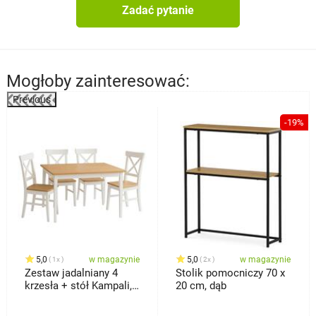
Zadać pytanie
Mogłoby zainteresować:
Previous
%
-19%
5,0
w magazynie
5,0
w magazynie
1x
2x
Zestaw jadalniany 4
Stolik pomocniczy 70 x
krzesła + stół Kampali,
20 cm, dąb
biały