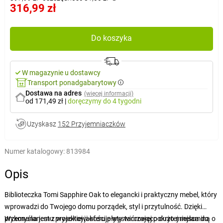
316,99 zł
Do koszyka
W magazynie u dostawcy
Transport ponadgabarytowy
Dostawa na adres
(więcej informacji)
od 171,49 zł
|
doręczymy
do 4 tygodni
Uzyskasz
152 Przyjemniaczków
Numer katalogowy:
813984
Opis
Biblioteczka Tomi Sapphire Oak to elegancki i praktyczny mebel, który
wprowadzi do Twojego domu porządek, styl i przytulność. Dzięki
przemyślanemu projektowi oferuje wystarczająco dużo miejsca do
Wykonana jest z wysokiej jakości płyty wiórowej pokrytej melaminą o