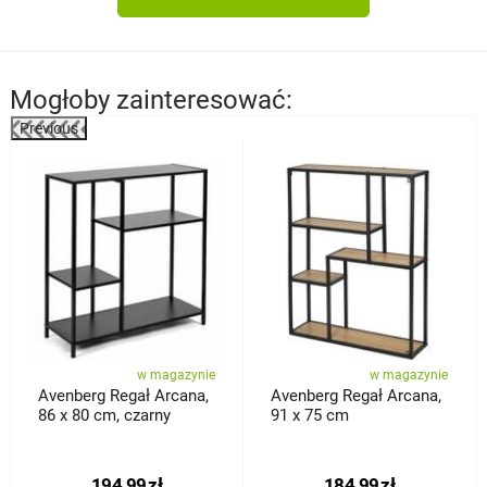
Mogłoby zainteresować:
Previous
%
w magazynie
w magazynie
Avenberg Regał Arcana,
Avenberg Regał Arcana,
86 x 80 cm, czarny
91 x 75 cm
194,99
zł
184,99
zł