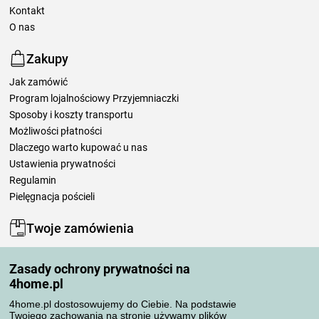
Kontakt
O nas
Zakupy
Jak zamówić
Program lojalnościowy Przyjemniaczki
Sposoby i koszty transportu
Możliwości płatności
Dlaczego warto kupować u nas
Ustawienia prywatności
Regulamin
Pielęgnacja pościeli
Twoje zamówienia
Moje konto
Zasady ochrony prywatności na
Moje zamówienia
4home.pl
Reklamacje
Odstąpienie od umowy
4home.pl dostosowujemy do Ciebie. Na podstawie
Twojego zachowania na stronie używamy plików
Zasady przetwarzania recenzji