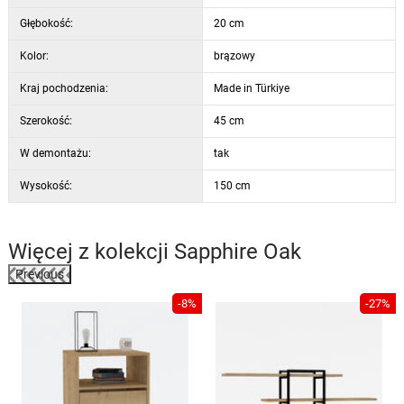
Głębokość:
20 cm
Kolor:
brązowy
Kraj pochodzenia:
Made in Türkiye
Szerokość:
45 cm
W demontażu:
tak
Wysokość:
150 cm
Więcej z kolekcji
Sapphire Oak
Previous
%
-8%
-27%