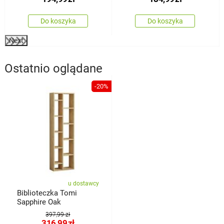
Do koszyka
Do koszyka
Next
Ostatnio oglądane
-20%
u dostawcy
Biblioteczka Tomi
Sapphire Oak
397,99 zł
316,99
zł