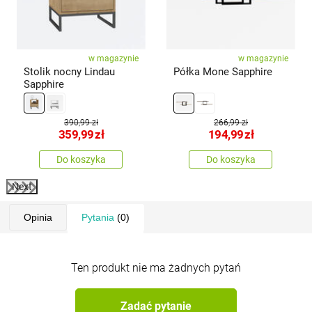
w magazynie
w magazynie
Stolik nocny Lindau
Półka Mone Sapphire
Sapphire
390,99 zł
266,99 zł
359,99
zł
194,99
zł
Do koszyka
Do koszyka
Next
Opinia
Pytania
(0)
Ten produkt nie ma żadnych pytań
Zadać pytanie