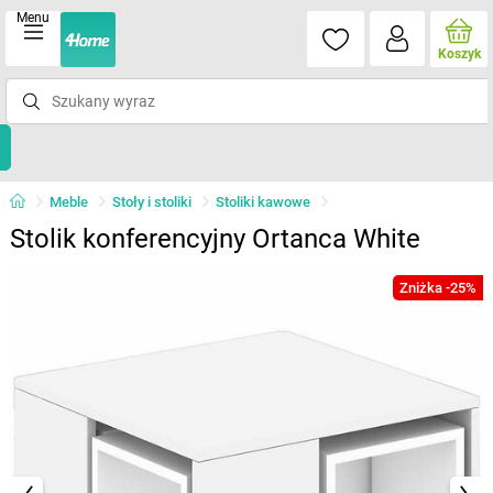
Menu
Koszyk
Meble
Stoły i stoliki
Stoliki kawowe
Stolik konferencyjny Ortanca White
Zniżka -25%