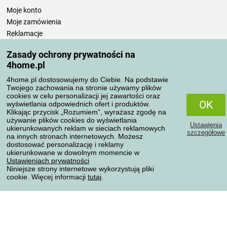
Moje konto
Moje zamówienia
Reklamacje
Odstąpienie od umowy
Zasady ochrony prywatności na
Zasady przetwarzania recenzji
4home.pl
4home.pl dostosowujemy do Ciebie. Na podstawie
Sposoby transportu
Twojego zachowania na stronie używamy plików
cookies w celu personalizacji jej zawartości oraz
OK
wyświetlania odpowiednich ofert i produktów.
Klikając przycisk „Rozumiem”, wyrażasz zgodę na
Metody płatności
używanie plików cookies do wyświetlania
Ustawienia
ukierunkowanych reklam w sieciach reklamowych
szczegółowe
na innych stronach internetowych. Możesz
dostosować personalizację i reklamy
ukierunkowane w dowolnym momencie w
Niezawodny sklep
Ustawieniach prywatności
Niniejsze strony internetowe wykorzystują pliki
cookie. Więcej informacji
tutaj
.
Ochrona danych osobowych