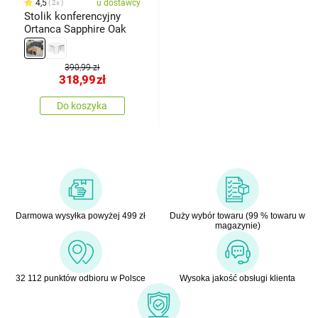
4,5
u dostawcy
2x
Stolik konferencyjny
Ortanca Sapphire Oak
390,99 zł
318,99
zł
Do koszyka
Darmowa wysyłka powyżej 499 zł
Duży wybór towaru (99 % towaru w
magazynie)
32 112 punktów odbioru w Polsce
Wysoka jakość obsługi klienta