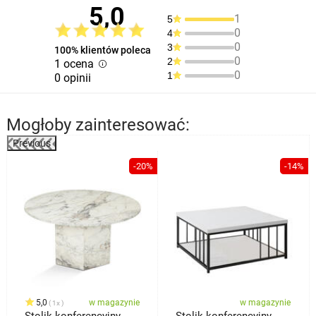
5,0
1
5
0
4
0
3
100% klientów poleca
0
2
1 ocena
0
1
0 opinii
Mogłoby zainteresować:
Previous
%
-20%
-14%
5,0
w magazynie
w magazynie
1x