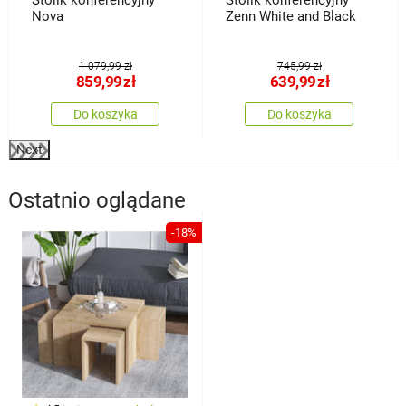
Stolik konferencyjny
Stolik konferencyjny
Nova
Zenn White and Black
1 079,99 zł
745,99 zł
859,99
zł
639,99
zł
Do koszyka
Do koszyka
Next
Ostatnio oglądane
-18%