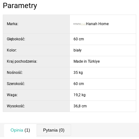
Parametry
Kolor: biały
Marka:
Hanah Home
Głębokość:
60 cm
Kolor:
biały
Kraj pochodzenia:
Made in Türkiye
Nośność:
35 kg
Szerokość:
60 cm
Waga:
19,2 kg
Wysokość:
36,8 cm
Opinia
(1)
Pytania
(0)