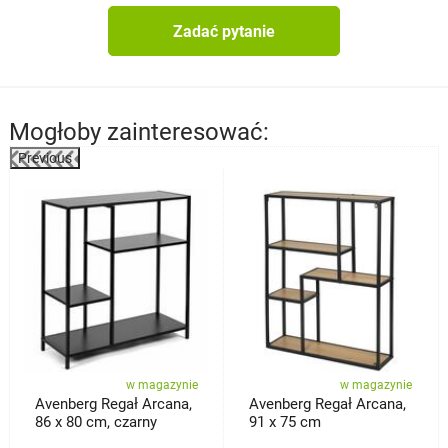
Zadać pytanie
Mogłoby zainteresować:
Previous
%
w magazynie
w magazynie
Avenberg Regał Arcana,
Avenberg Regał Arcana,
86 x 80 cm, czarny
91 x 75 cm