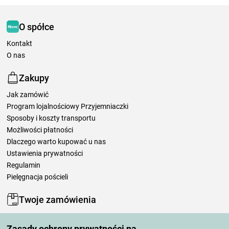
O spółce
Kontakt
O nas
Zakupy
Jak zamówić
Program lojalnościowy Przyjemniaczki
Sposoby i koszty transportu
Możliwości płatności
Dlaczego warto kupować u nas
Ustawienia prywatności
Regulamin
Pielęgnacja pościeli
Twoje zamówienia
Moje konto
Zasady ochrony prywatności na
Moje zamówienia