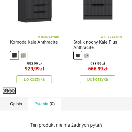
w magazynie
w magazynie
Komoda Kale Anthracite
Stolik nocny Kale Plus
Anthracite
993,99 zł
638,99 zł
929,99
zł
566,99
zł
Do koszyka
Do koszyka
Next
Opinia
Pytania
(0)
Ten produkt nie ma żadnych pytań