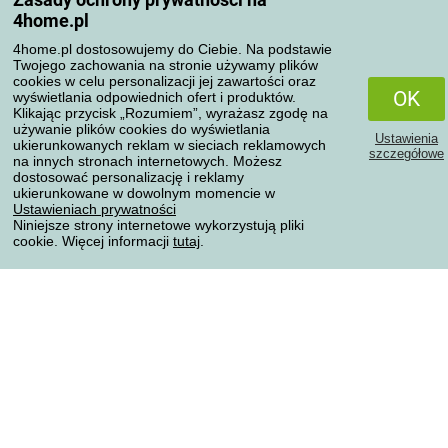
4home.pl
Reklamacje
Odstąpienie od umowy
4home.pl dostosowujemy do Ciebie. Na podstawie
Twojego zachowania na stronie używamy plików
Zasady przetwarzania recenzji
cookies w celu personalizacji jej zawartości oraz
OK
wyświetlania odpowiednich ofert i produktów.
Klikając przycisk „Rozumiem”, wyrażasz zgodę na
Sposoby transportu
używanie plików cookies do wyświetlania
Ustawienia
ukierunkowanych reklam w sieciach reklamowych
szczegółowe
na innych stronach internetowych. Możesz
dostosować personalizację i reklamy
Metody płatności
ukierunkowane w dowolnym momencie w
Ustawieniach prywatności
Niniejsze strony internetowe wykorzystują pliki
cookie. Więcej informacji
tutaj
.
Niezawodny sklep
Ochrona danych osobowych
Wszelkie prawa zastrzeżone © 2004-2026 4home, a.s.