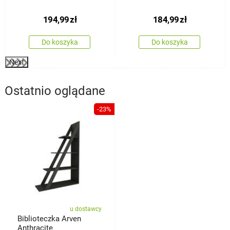
194,99
zł
184,99
zł
Do koszyka
Do koszyka
Next
Ostatnio oglądane
-23%
u dostawcy
Biblioteczka Arven
Anthracite