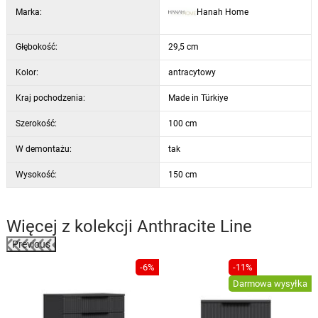
Marka:
Hanah Home
Głębokość:
29,5 cm
Kolor:
antracytowy
Kraj pochodzenia:
Made in Türkiye
Szerokość:
100 cm
W demontażu:
tak
Wysokość:
150 cm
Więcej z kolekcji
Anthracite Line
Previous
%
-6%
-11%
Darmowa wysyłka