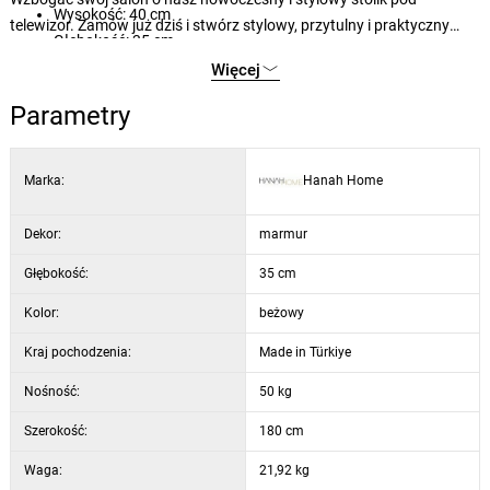
Wysokość: 40 cm
telewizor. Zamów już dziś i stwórz stylowy, przytulny i praktyczny
Głębokość: 35 cm
dom.
Wysokość nóg: 20 cm
Więcej
Kolor: orzech i biały
Parametry
Styl: nowoczesny, nowy
Marka:
Hanah Home
Dekor:
marmur
Głębokość:
35 cm
Kolor:
beżowy
Kraj pochodzenia:
Made in Türkiye
Nośność:
50 kg
Szerokość:
180 cm
Waga:
21,92 kg