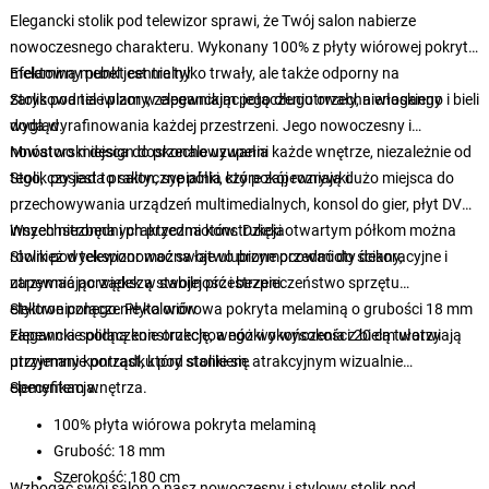
Elegancki stolik pod telewizor sprawi, że Twój salon nabierze
nowoczesnego charakteru. Wykonany 100% z płyty wiórowej pokrytej
melaminą mebel jest nie tylko trwały, ale także odporny na
Efektowny punkt centralny
zarysowania i plamy, zapewniając jego długotrwały, nienaganny
Stolik pod telewizor w eleganckim połączeniu orzecha włoskiego i bieli
wygląd.
doda wyrafinowania każdej przestrzeni. Jego nowoczesny i
nowatorski design doskonale uzupełni każde wnętrze, niezależnie od
Mnóstwo miejsca do przechowywania
tego, czy jest to salon, sypialnia czy pokój rozrywki.
Stolik posiada praktyczne półki, które zapewniają dużo miejsca do
przechowywania urządzeń multimedialnych, konsol do gier, płyt DVD i
innych niezbędnych przedmiotów. Dzięki otwartym półkom można
Wszechstronna i praktyczna konstrukcja
również wyeksponować swoje ulubione przedmioty dekoracyjne i
Stolik pod telewizor można łatwo przymocować do ściany,
utrzymać porządek w swojej przestrzeni.
zapewniając większą stabilność i bezpieczeństwo sprzętu
elektronicznego. Płyta wiórowa pokryta melaminą o grubości 18 mm
Stylowe połączenie kolorów
zapewnia solidną konstrukcję, a nóżki o wysokości 20 cm ułatwiają
Eleganckie połączenie orzechowego wykończenia z bielą tworzy
utrzymanie porządku pod stolikiem.
przyjemny kontrast, który stanie się atrakcyjnym wizualnie
elementem wnętrza.
Specyfikacja:
100% płyta wiórowa pokryta melaminą
Grubość: 18 mm
Szerokość: 180 cm
Wzbogać swój salon o nasz nowoczesny i stylowy stolik pod