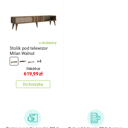
u dostawcy
Stolik pod telewizor
Milan Walnut
+4
798,99 zł
619,99
zł
Do koszyka