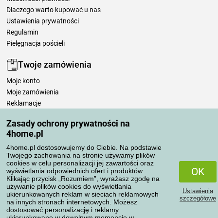
Dlaczego warto kupować u nas
Ustawienia prywatności
Regulamin
Pielęgnacja pościeli
Twoje zamówienia
Moje konto
Moje zamówienia
Reklamacje
Odstąpienie od umowy
Zasady ochrony prywatności na
Zasady przetwarzania recenzji
4home.pl
4home.pl dostosowujemy do Ciebie. Na podstawie
Sposoby transportu
Twojego zachowania na stronie używamy plików
cookies w celu personalizacji jej zawartości oraz
OK
wyświetlania odpowiednich ofert i produktów.
Klikając przycisk „Rozumiem”, wyrażasz zgodę na
Metody płatności
używanie plików cookies do wyświetlania
Ustawienia
ukierunkowanych reklam w sieciach reklamowych
szczegółowe
na innych stronach internetowych. Możesz
dostosować personalizację i reklamy
ukierunkowane w dowolnym momencie w