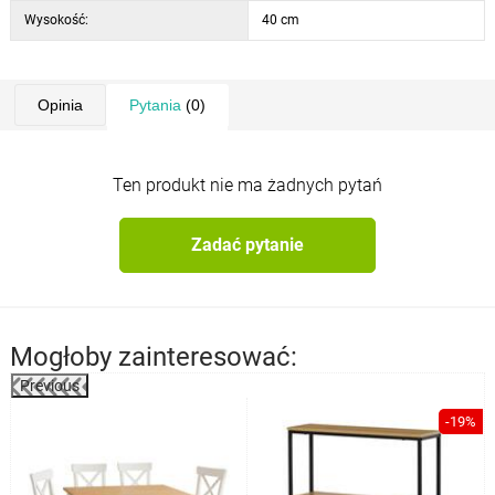
Wysokość:
40 cm
Opinia
Pytania
(0)
Ten produkt nie ma żadnych pytań
Zadać pytanie
Mogłoby zainteresować:
Previous
%
-19%