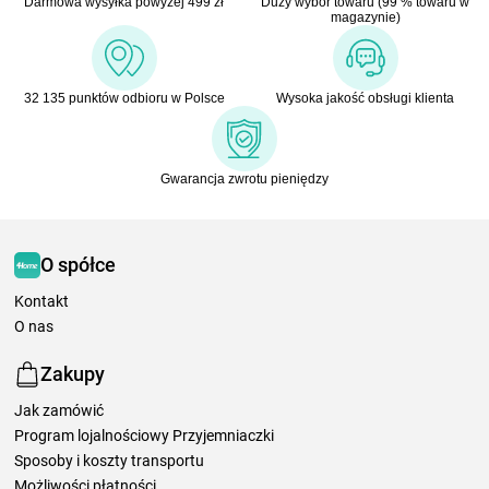
Darmowa wysyłka powyżej 499 zł
Duży wybór towaru (99 % towaru w
magazynie)
32 135 punktów odbioru w Polsce
Wysoka jakość obsługi klienta
Gwarancja zwrotu pieniędzy
O spółce
Kontakt
O nas
Zakupy
Jak zamówić
Program lojalnościowy Przyjemniaczki
Sposoby i koszty transportu
Możliwości płatności