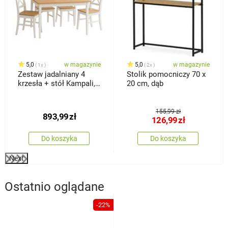
5,0
w magazynie
5,0
w magazynie
1x
2x
Zestaw jadalniany 4
Stolik pomocniczy 70 x
krzesła + stół Kampali,
20 cm, dąb
biały
155,99 zł
893,99
zł
126,99
zł
Do koszyka
Do koszyka
Next
Ostatnio oglądane
-22%