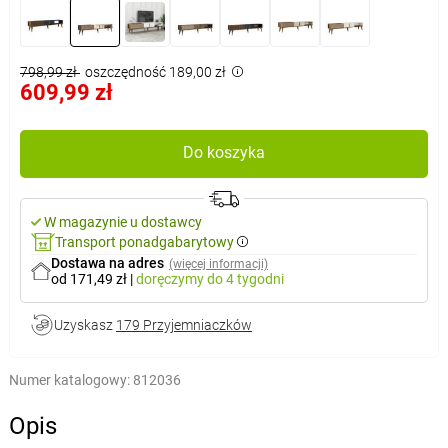
798,99 zł
oszczędność 189,00 zł
609,99 zł
Do koszyka
W magazynie u dostawcy
Transport ponadgabarytowy
Dostawa na adres
(więcej informacji)
od 171,49 zł
|
doręczymy
do 4 tygodni
Uzyskasz
179 Przyjemniaczków
Numer katalogowy:
812036
Opis