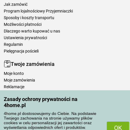
Jak zamówić
Program lojalnościowy Przyjemniaczki
Sposoby i koszty transportu
Możliwości płatności
Dlaczego warto kupować u nas
Ustawienia prywatności
Regulamin
Pielęgnacja pościeli
Twoje zamówienia
Moje konto
Moje zamówienia
Reklamacje
Odstąpienie od umowy
Zasady ochrony prywatności na
Zasady przetwarzania recenzji
4home.pl
4home.pl dostosowujemy do Ciebie. Na podstawie
Sposoby transportu
Twojego zachowania na stronie używamy plików
cookies w celu personalizacji jej zawartości oraz
OK
wyświetlania odpowiednich ofert i produktów.