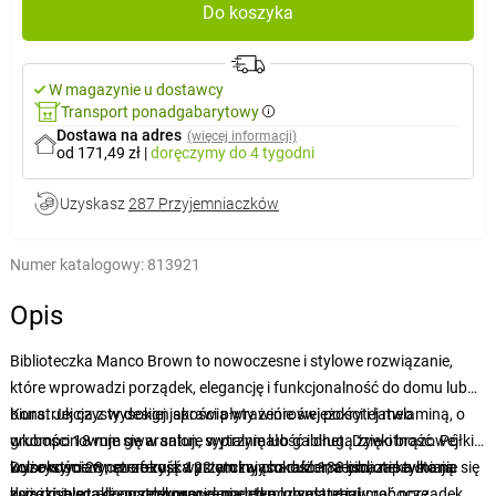
Do koszyka
W magazynie u dostawcy
Transport ponadgabarytowy
Dostawa na adres
(więcej informacji)
od 171,49 zł
|
doręczymy
do 4 tygodni
Uzyskasz
287 Przyjemniaczków
Numer katalogowy:
813921
Opis
Biblioteczka Manco Brown to nowoczesne i stylowe rozwiązanie,
które wprowadzi porządek, elegancję i funkcjonalność do domu lub
biura. Jej czysty design sprawia wrażenie świeżości i łatwo
Konstrukcja z wysokiej jakości płyty wiórowej pokrytej melaminą, o
wkomponowuje się w salon, sypialnię lub gabinet. Dzięki brązowej
grubości 18 mm gwarantuje wytrzymałość i długą żywotność. Półki o
kolorystyce wnętrze zyska przytulny charakter, a biblioteka stanie się
wysokości 28 cm oferują wystarczająco dużo miejsca nie tylko na
Duże wymiary, szerokość 122 cm i wysokość 188 cm, zapewniają
wyrazistym, ale gustownym elementem przestrzeni.
książki, ale także na dekoracje, pudełka lub materiały robocze.
dużo miejsca do przechowywania, co pozwala utrzymać porządek.