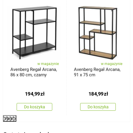
%
w magazynie
w magazynie
Avenberg Regał Arcana,
Avenberg Regał Arcana,
86 x 80 cm, czarny
91 x 75 cm
194,99
zł
184,99
zł
Do koszyka
Do koszyka
Next