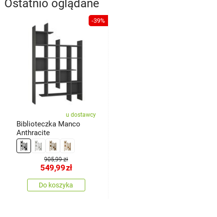
Ostatnio oglądane
-39%
u dostawcy
Biblioteczka Manco
Anthracite
905,99 zł
549,99
zł
Do koszyka