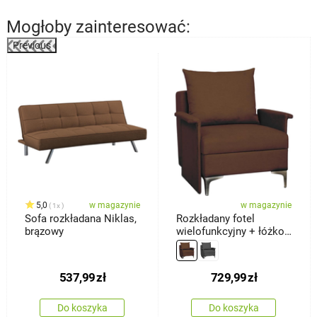
Mogłoby zainteresować:
Previous
%
5,0
w magazynie
w magazynie
1x
Sofa rozkładana Niklas,
Rozkładany fotel
brązowy
wielofunkcyjny + łóżko
Baron, brązowy
537,99
zł
729,99
zł
Do koszyka
Do koszyka