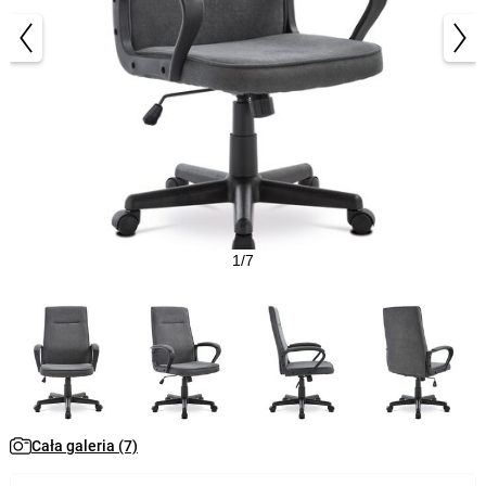
1/7
Cała galeria (7)