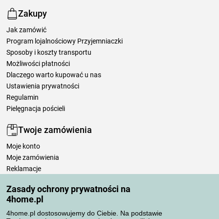
Zakupy
Jak zamówić
Program lojalnościowy Przyjemniaczki
Sposoby i koszty transportu
Możliwości płatności
Dlaczego warto kupować u nas
Ustawienia prywatności
Regulamin
Pielęgnacja pościeli
Twoje zamówienia
Moje konto
Moje zamówienia
Reklamacje
Odstąpienie od umowy
Zasady ochrony prywatności na
Zasady przetwarzania recenzji
4home.pl
4home.pl dostosowujemy do Ciebie. Na podstawie
Sposoby transportu