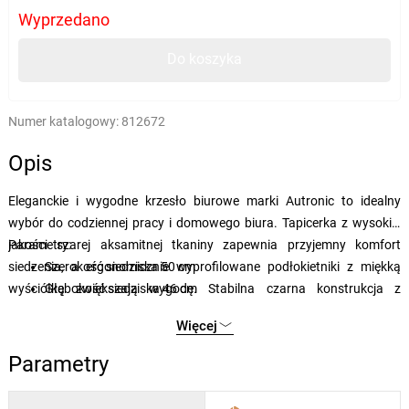
Wyprzedano
Do koszyka
Numer katalogowy:
812672
Opis
Eleganckie i wygodne krzesło biurowe marki Autronic to idealny
wybór do codziennej pracy i domowego biura. Tapicerka z wysokiej
jakości szarej aksamitnej tkaniny zapewnia przyjemny komfort
Parametry:
siedzenia, a ergonomicznie wyprofilowane podłokietniki z miękką
Szerokość siedziska
50 cm
wyściółką zwiększają wygodę. Stabilna czarna konstrukcja z
Głębokość siedziska
46 cm
tworzywa sztucznego uzupełniona jest pięcioramienną podstawą z
Wysokość siedziska
42 cm
Więcej
kółkami, które zostały specjalnie zaprojektowane do twardych
Regulowana wysokość
98-108 cm
podłóg. Dzięki regulowanej wysokości siedziska można łatwo
Regulowana wysokość siedziska
42-52 cm
Parametry
dostosować pozycję do własnych potrzeb. Doskonałe połączenie
Średnica krzyża
60 cm
funkcjonalności i nowoczesnego designu!