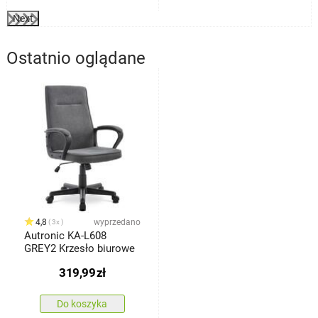
Next
Ostatnio oglądane
4,8
wyprzedano
3x
Autronic KA-L608
GREY2 Krzesło biurowe
319,99
zł
Do koszyka