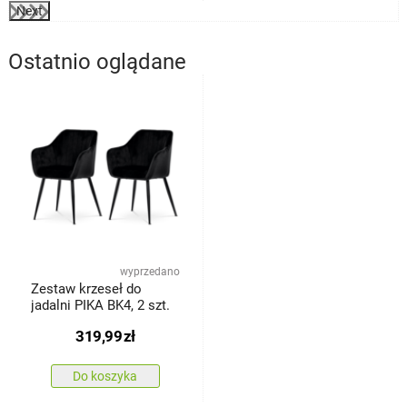
Next
Ostatnio oglądane
wyprzedano
Zestaw krzeseł do
jadalni PIKA BK4, 2 szt.
319,99
zł
Do koszyka