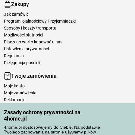
Zakupy
Jak zamówić
Program lojalnościowy Przyjemniaczki
Sposoby i koszty transportu
Możliwości płatności
Dlaczego warto kupować u nas
Ustawienia prywatności
Regulamin
Pielęgnacja pościeli
Twoje zamówienia
Moje konto
Moje zamówienia
Reklamacje
Odstąpienie od umowy
Zasady ochrony prywatności na
Zasady przetwarzania recenzji
4home.pl
4home.pl dostosowujemy do Ciebie. Na podstawie
Sposoby transportu
Twojego zachowania na stronie używamy plików