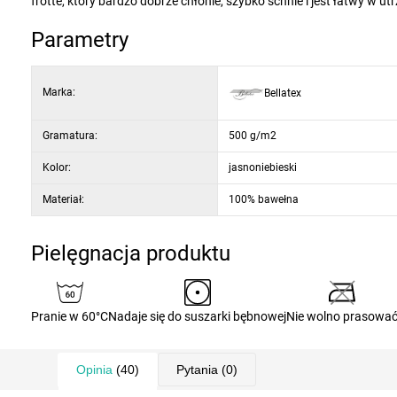
frotte, który bardzo dobrze chłonie, szybko schnie i jest łatwy w u
Parametry
Marka:
Bellatex
Gramatura:
500 g/m2
Kolor:
jasnoniebieski
Materiał:
100% bawełna
Pielęgnacja produktu
Pranie w 60°C
Nadaje się do suszarki bębnowej
Nie wolno prasowa
Opinia
(40)
Pytania
(0)