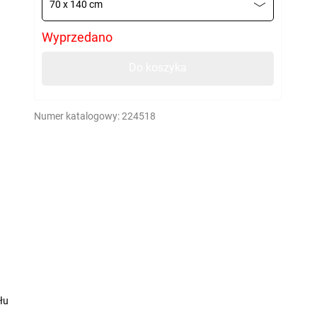
70 x 140 cm
Wyprzedano
Do koszyka
Numer katalogowy:
224518
łu