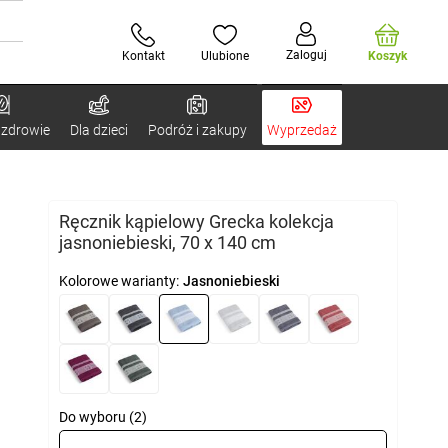
Zaloguj
Kontakt
Ulubione
Koszyk
 zdrowie
Dla dzieci
Podróż i zakupy
Wyprzedaż
Ręcznik kąpielowy Grecka kolekcja
jasnoniebieski, 70 x 140 cm
Kolorowe warianty:
Jasnoniebieski
Do wyboru (2)