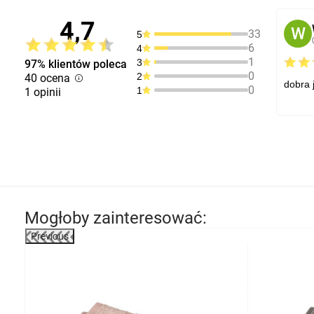
4,7
W
33
5
6
4
1
3
97% klientów poleca
0
2
40 ocena
dobra 
0
1
1 opinii
Mogłoby zainteresować:
Previous