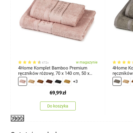
ie
w magazynie
472x
4Home Komplet Bamboo Premium
4Home Ko
ręczników różowy, 70 x 140 cm, 50 x
ręczników 
100 cm
cm
+3
69,99
zł
Do koszyka
Next