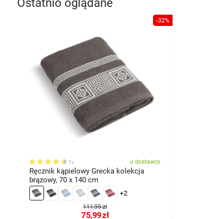
Ostatnio oglądane
-32%
u dostawcy
7x
Ręcznik kąpielowy Grecka kolekcja
brązowy, 70 x 140 cm
+2
111,99 zł
75,99
zł