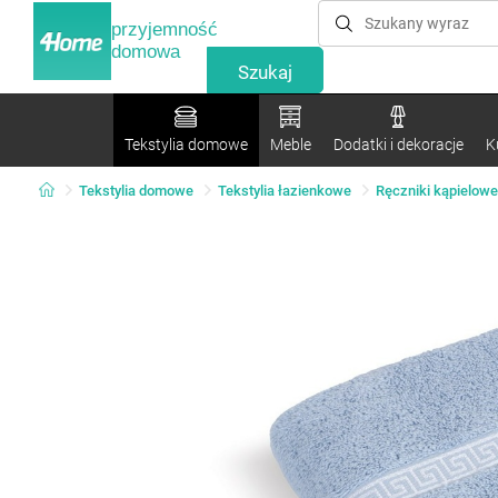
przyjemność
domowa
Tekstylia domowe
Meble
Dodatki i dekoracje
K
Tekstylia domowe
Tekstylia łazienkowe
Ręczniki kąpielowe