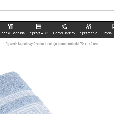
uchnia i jadalnia
Sprzęt AGD
Ogród i hobby
Sprzątanie
Uroda i
Ręcznik kąpielowy Grecka kolekcja jasnoniebieski, 70 x 140 cm