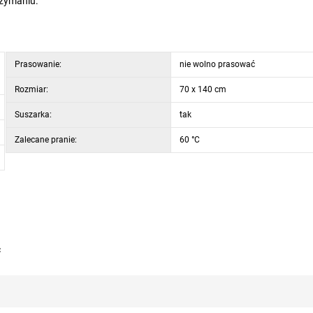
trzymaniu.
Prasowanie:
nie wolno prasować
Rozmiar:
70 x 140 cm
Suszarka:
tak
Zalecane pranie:
60 °C
ć