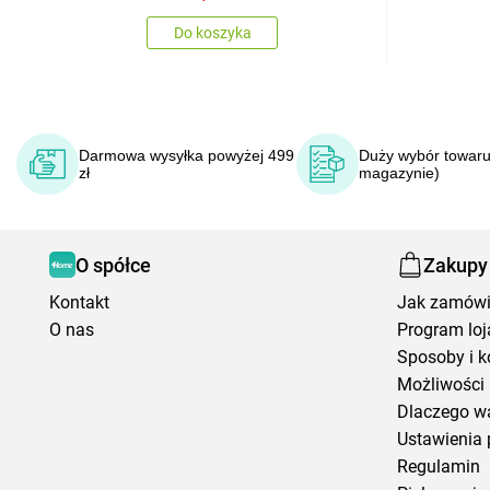
Do koszyka
Darmowa wysyłka powyżej 499
Duży wybór towaru
zł
magazynie)
O spółce
Zakupy
Kontakt
Jak zamów
O nas
Program loj
Sposoby i k
Możliwości 
Dlaczego w
Ustawienia 
Regulamin