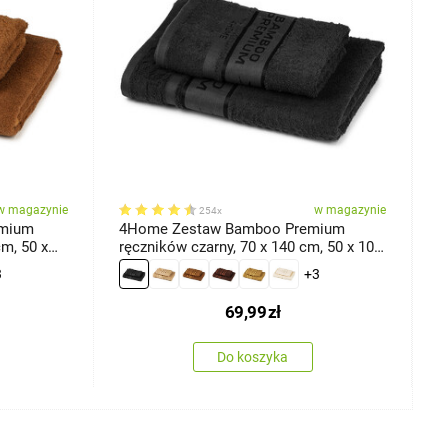
w magazynie
w magazynie
254x
emium
4Home Zestaw Bamboo Premium
4
m, 50 x
ręczników czarny, 70 x 140 cm, 50 x 100
r
cm
5
3
+3
69,99
zł
Do koszyka