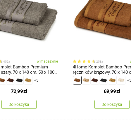
w magazynie
452x
258x
mplet Bamboo Premium
4Home Komplet Bamboo Pr
szary, 70 x 140 cm, 50 x 100
ręczników brązowy, 70 x 140 c
100 cm
+3
+
72,99
zł
69,99
zł
Do koszyka
Do koszyka