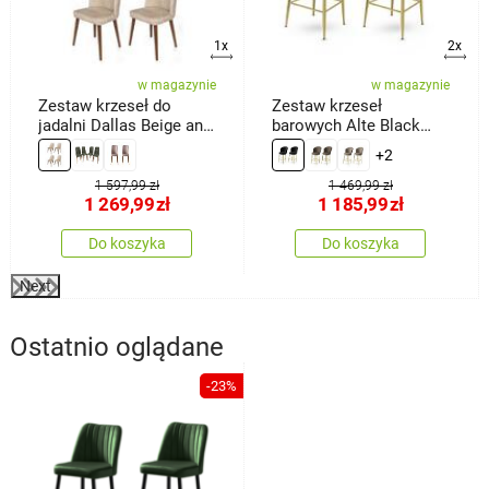
1x
2x
w magazynie
w magazynie
Zestaw krzeseł do
Zestaw krzeseł
jadalni Dallas Beige and
barowych Alte Black
Brown, 4 szt.
and Gold, 2 szt.
+2
1 597,99 zł
1 469,99 zł
1 269,99
zł
1 185,99
zł
Do koszyka
Do koszyka
Next
Ostatnio oglądane
-23%