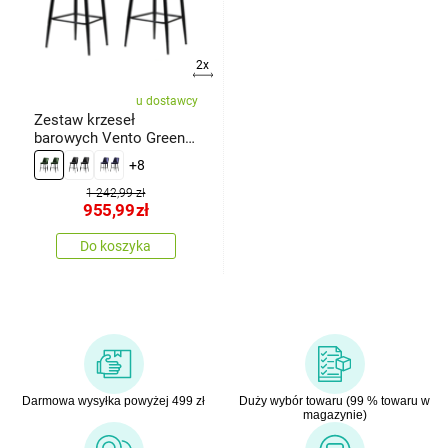
2x
u dostawcy
Zestaw krzeseł
barowych Vento Green
and Black, 2 szt.
+8
1 242,99 zł
955,99
zł
Do koszyka
Darmowa wysyłka powyżej 499 zł
Duży wybór towaru (99 % towaru w
magazynie)