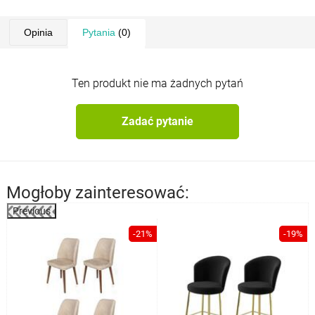
Opinia
Pytania
(0)
Ten produkt nie ma żadnych pytań
Zadać pytanie
Mogłoby zainteresować:
Previous
-21%
-19%
a