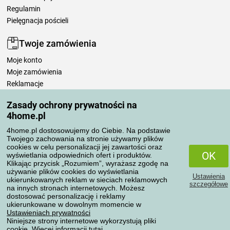
Regulamin
Pielęgnacja pościeli
Twoje zamówienia
Moje konto
Moje zamówienia
Reklamacje
Odstąpienie od umowy
Zasady ochrony prywatności na
Zasady przetwarzania recenzji
4home.pl
4home.pl dostosowujemy do Ciebie. Na podstawie
Sposoby transportu
Twojego zachowania na stronie używamy plików
cookies w celu personalizacji jej zawartości oraz
OK
wyświetlania odpowiednich ofert i produktów.
Klikając przycisk „Rozumiem”, wyrażasz zgodę na
Metody płatności
używanie plików cookies do wyświetlania
Ustawienia
ukierunkowanych reklam w sieciach reklamowych
szczegółowe
na innych stronach internetowych. Możesz
dostosować personalizację i reklamy
ukierunkowane w dowolnym momencie w
Niezawodny sklep
Ustawieniach prywatności
Niniejsze strony internetowe wykorzystują pliki
cookie. Więcej informacji
tutaj
.