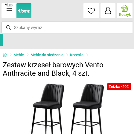
Menu
Koszyk
Meble
Meble do siedzenia
Krzesła
Zestaw krzeseł barowych Vento
Anthracite and Black, 4 szt.
Zniżka -20%