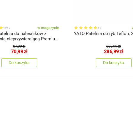
w magazynie
121x
1x
atelnia do naleśników z
YATO Patelnia do ryb Teflon, 
nią nieprzywierającą Premium
n 24 cm
87,99 zł
383,99 zł
70,99
zł
286,99
zł
Do koszyka
Do koszyka