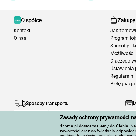
O spółce
Zakupy
Kontakt
Jak zamów
O nas
Program loj
Sposoby i k
Możliwości 
Dlaczego w
Ustawienia 
Regulamin
Pielęgnacja 
Sposoby transportu
M
Zasady ochrony prywatności n
4home.pl dostosowujemy do Ciebie. Na 
zawartości oraz wyświetlania odpowiedn
cookies do wyświetlania ukierunkowany