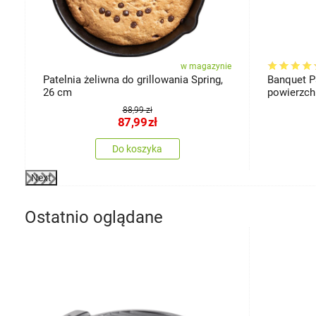
ie
w magazynie
y
Patelnia żeliwna do grillowania Spring,
Banquet P
26 cm
powierzch
Dark Brow
88,99 zł
87,99
zł
Do koszyka
Next
Ostatnio oglądane