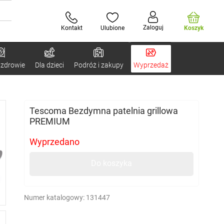
Zaloguj
Kontakt
Ulubione
Koszyk
 zdrowie
Dla dzieci
Podróż i zakupy
Wyprzedaż
Tescoma Bezdymna patelnia grillowa
PREMIUM
Wyprzedano
Do koszyka
Numer katalogowy:
131447