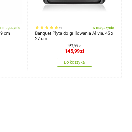
w magazynie
w magazynie
5x
29 cm
Banquet Płyta do grillowania Alivia, 45 x
B
27 cm
E
157,99 zł
145,99
zł
Do koszyka