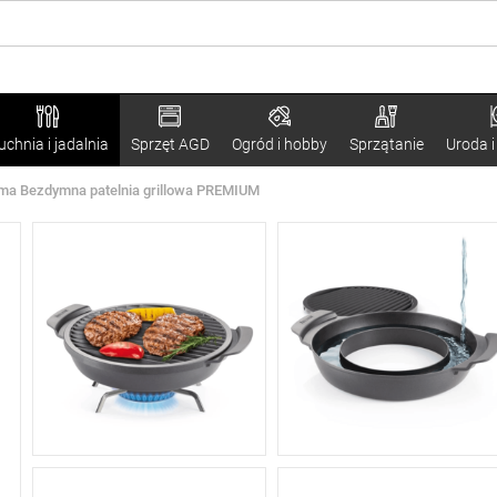
uchnia i jadalnia
Sprzęt AGD
Ogród i hobby
Sprzątanie
Uroda i
ma Bezdymna patelnia grillowa PREMIUM