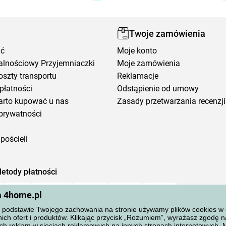
Twoje zamówienia
ić
Moje konto
alnościowy Przyjemniaczki
Moje zamówienia
oszty transportu
Reklamacje
płatności
Odstąpienie od umowy
arto kupować u nas
Zasady przetwarzania recenzji
prywatności
pościeli
etody płatności
a 4home.pl
podstawie Twojego zachowania na stronie używamy plików cookies w cel
ich ofert i produktów. Klikając przycisk „Rozumiem”, wyrażasz zgodę 
ch reklam w sieciach reklamowych na innych stronach internetowych.