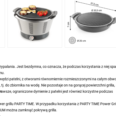
palania. Jest bezdymna, co oznacza, że podczas korzystania z niej spa
mu.
krawędzi patelni, z otworami równomiernie rozmieszczonymi na całym obw
tj. do zbiornika na wodę. Nie pozostaje on na gorącej powierzchni grilla, 
m.
rowsze, ograniczone dymienie z patelni jest również korzystne podczas
er grillu PARTY TIME. W przypadku korzystania z PARTY TIME Power Gril
EMIUM można zamknąć pokrywą grilla.