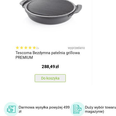
wyprzedano
2x
Tescoma Bezdymna patelnia grillowa
PREMIUM
288,49
zł
Do koszyka
Darmowa wysyłka powyżej 499
Duży wybór towaru
zł
magazynie)