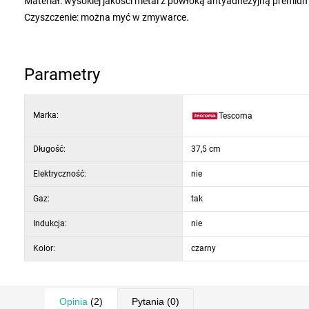
Materiał: wysokiej jakości metal z powłoką antyadhezyjną premium
Czyszczenie: można myć w zmywarce.
Parametry
Marka:
Tescoma
Długość:
37,5 cm
Elektryczność:
nie
Gaz:
tak
Indukcja:
nie
Kolor:
czarny
Opinia
(2)
Pytania
(0)