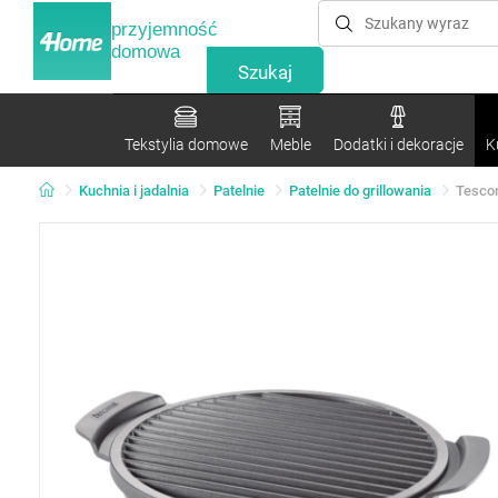
przyjemność
domowa
Tekstylia domowe
Meble
Dodatki i dekoracje
K
Kuchnia i jadalnia
Patelnie
Patelnie do grillowania
Tesco