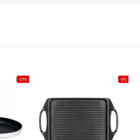
-25%
-8%