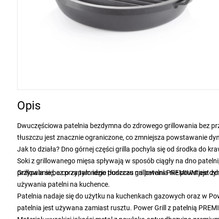
Opis
Dwuczęściowa patelnia bezdymna do zdrowego grillowania bez przy
tłuszczu jest znacznie ograniczone, co zmniejsza powstawanie dy
Jak to działa? Dno górnej części grilla pochyla się od środka do 
Soki z grillowanego mięsa spływają w sposób ciągły na dno patelni, 
przypala się, a co za tym idzie podczas grillowania nie powstaje dy
Grillowanie bez przypalonego tłuszczu na patelni PREMIUM jest zd
używania patelni na kuchence.
Patelnia nadaje się do użytku na kuchenkach gazowych oraz w Pow
patelnia jest używana zamiast rusztu. Power Grill z patelnią PR