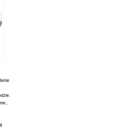
lanie
odzie.
nie
l