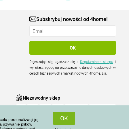
Subskrybuj nowości od 4home!
Rejestrując się, zgadzasz się z
Regulaminem sklepu
i
wyrażasz zgodę na przetwarzanie danych osobowych w
celach biznesowych i marketingowych 4home, a.s.
Niezawodny sklep
OK
u personalizacji jej
na używanie plików
 Możesz dostosować