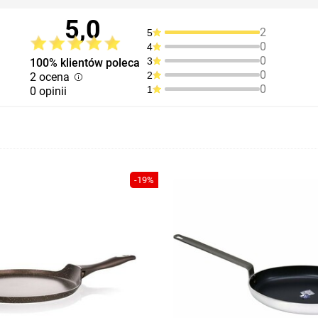
5,0
2
5
0
4
0
3
100% klientów poleca
0
2
2 ocena
0
1
0 opinii
-19%