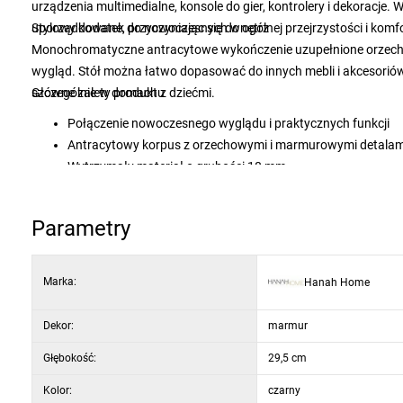
urządzenia multimedialne, konsole do gier, kontrolery i dekoracje.
uporządkowane, przyczyniając się do ogólnej przejrzystości i komf
Stylowy dodatek do nowoczesnych wnętrz
Monochromatyczne antracytowe wykończenie uzupełnione orzecho
wygląd. Stół można łatwo dopasować do innych mebli i akcesoriów
szczególnie w domach z dziećmi.
Główne zalety produktu
Połączenie nowoczesnego wyglądu i praktycznych funkcji
Antracytowy korpus z orzechowymi i marmurowymi detalam
Wytrzymały materiał o grubości 18 mm
Dwie półki ścienne i przestronny schowek
Możliwość montażu na ścianie dla większego bezpieczeńst
Parametry
Materiał: 100% płyta wiórowa pokryta melaminą
Grubość materiału: 18 mm
Wymiary stolika pod telewizor: szerokość 150 cm, wysokość
Marka:
Hanah Home
Szerokość środkowej półki: 50 cm
Wymiary półki ściennej (2 szt.): szerokość 50 cm, wysokość
Dekor:
marmur
Kolor: antracyt, orzech i marmur
Głębokość:
29,5 cm
Kolor:
czarny