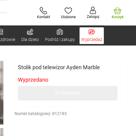
Zaloguj
Kontakt
Ulubione
Koszyk
 zdrowie
Dla dzieci
Podróż i zakupy
Wyprzedaż
Stolik pod telewizor Ayden Marble
Wyprzedano
Do koszyka
Numer katalogowy:
812183