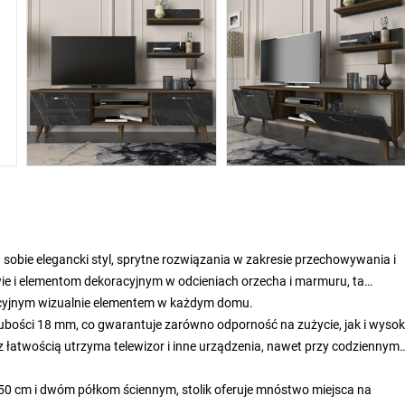
 sobie elegancki styl, sprytne rozwiązania w zakresie przechowywania i
ie i elementom dekoracyjnym w odcieniach orzecha i marmuru, ta
akcyjnym wizualnie elementem w każdym domu.
rubości 18 mm, co gwarantuje zarówno odporność na zużycie, jak i wyso
 z łatwością utrzyma telewizor i inne urządzenia, nawet przy codziennym
i 50 cm i dwóm półkom ściennym, stolik oferuje mnóstwo miejsca na