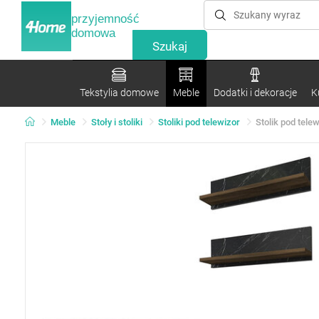
przyjemność
domowa
Tekstylia domowe
Meble
Dodatki i dekoracje
K
Meble
Stoły i stoliki
Stoliki pod telewizor
Stolik pod tele