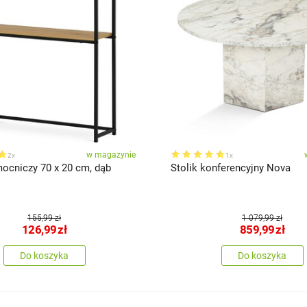
w magazynie
2x
1x
mocniczy 70 x 20 cm, dąb
Stolik konferencyjny Nova
155,99 zł
1 079,99 zł
126,99
zł
859,99
zł
Do koszyka
Do koszyka