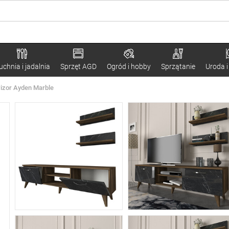
uchnia i jadalnia
Sprzęt AGD
Ogród i hobby
Sprzątanie
Uroda i
wizor Ayden Marble