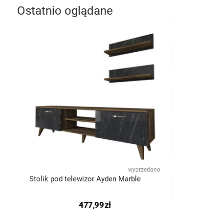
Ostatnio oglądane
wyprzedano
Stolik pod telewizor Ayden Marble
477,99
zł