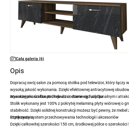
Cała galeria (6)
Opis
Dopracuj swój salon za pomocą stolika pod telewizor, który łączy w
wysoką jakość wykonania. Dzięki efektownej antracytowej obudow
nowoczesna szafka pod telewizor stanie się funkcjonalnym i atr
Wysokiej jakości konstrukcja do codziennego użytku
Stolik wykonany jest 100% z pokrytej melaminą płyty wiórowej o g
stabilność. Dzięki solidnej konstrukcji możesz być pewny, że mebel
użytkowaniu.
Przejrzysty system przechowywania technologii i akcesoriów
Dzięki całkowitej szerokości 150 cm, środkowej półce o szerokośc