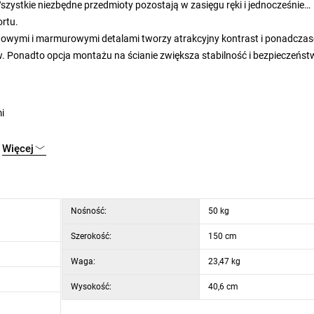
 Wszystkie niezbędne przedmioty pozostają w zasięgu ręki i jednocześnie
ortu.
wymi i marmurowymi detalami tworzy atrakcyjny kontrast i ponadcza
. Ponadto opcja montażu na ścianie zwiększa stabilność i bezpieczeńst
i
Więcej
wa
Nośność:
50 kg
 40,6 cm, głębokość 29,5 cm
Szerokość:
150 cm
 15 cm, głębokość 12 cm
Waga:
23,47 kg
Wysokość:
40,6 cm