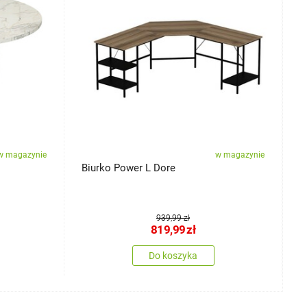
w magazynie
w magazynie
Biurko Power L Dore
S
939,99 zł
819,99
zł
Do koszyka