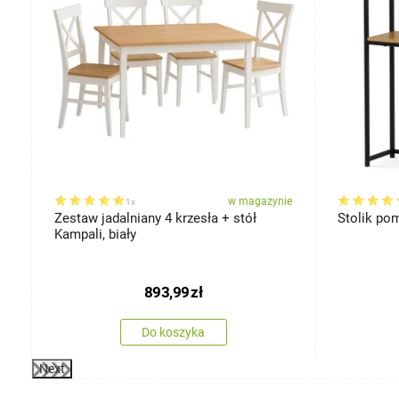
ie
w magazynie
1x
Zestaw jadalniany 4 krzesła + stół
Stolik po
Kampali, biały
893,99
zł
Do koszyka
Next