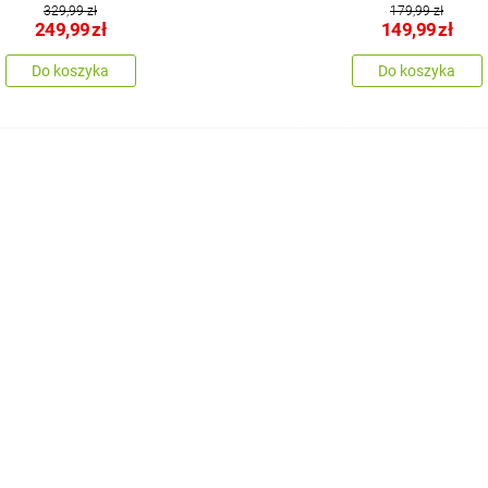
329,99 zł
179,99 zł
249,99
zł
149,99
zł
Do koszyka
Do koszyka