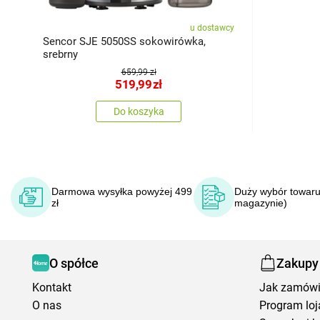
u dostawcy
Sencor SJE 5050SS sokowirówka,
srebrny
659,99 zł
519,99
zł
Do koszyka
Darmowa wysyłka powyżej 499
Duży wybór towaru
zł
magazynie)
O spółce
Zakupy
Kontakt
Jak zamów
O nas
Program loj