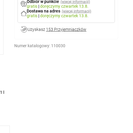
Odbiór w punkcie
(więcej informacji)
gratis
|
doręczymy
czwartek 13.8.
Dostawa na adres
(więcej informacji)
gratis
|
doręczymy
czwartek 13.8.
Uzyskasz
153 Przyjemniaczków
Numer katalogowy:
110030