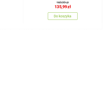
169,99 zł
135,99
zł
Do koszyka