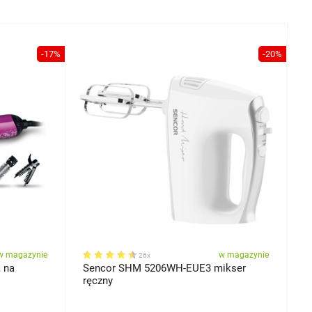
-17%
-20%
w magazynie
w magazynie
26x
 na
Sencor SHM 5206WH-EUE3 mikser
S
ręczny