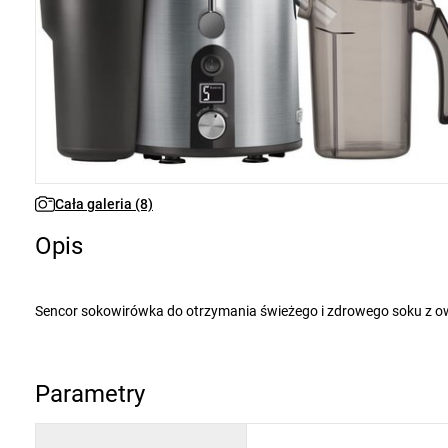
Cała galeria (8)
Opis
Sencor sokowirówka do otrzymania świeżego i zdrowego soku z owoców i warzyw. Urządzenie może przygotować za jednym razem nawet 1 l
wyciśniętego soku. Dzięki 7,5 c
Właściwości i specyfikacja:
Parametry
sterowanie cyfrowe z wyświetlaczem LCD
automatyczne oddzielenie pulpy
5 prędkości zapewniających optymalne wyciskanie