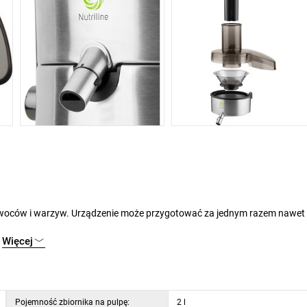
m otworu do napełniania zaoszczędzisz dużo czasu.
Więcej
Pojemność zbiornika na pulpę:
2 l