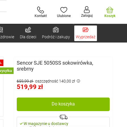
Zaloguj
Kontakt
Ulubione
Koszyk
 zdrowie
Dla dzieci
Podróż i zakupy
Wyprzedaż
Sencor SJE 5050SS sokowirówka,
%
srebrny
ysyłka
659,99 zł
oszczędność 140,00 zł
519,99 zł
Do koszyka
W magazynie u dostawcy