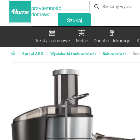
przyjemność
domowa
Tekstylia domowe
Meble
Dodatki i dekoracje
K
Sprzęt AGD
Wyciskarki i sokowirówki
Sokowirówki
Sen