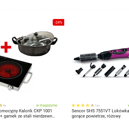
-24%
w magazynie
9x
14x
omocyjny Kalorik CKP 1001
Sencor SHS 7551VT Lokówka
gorące powietrze, różowy