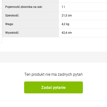
Pojemność zbiornika na sok:
1 l
optymalnego wyciskania
e wieko zapewniające dobrą widoczność i kontrolę nad przebiegiem wyciskania
Szerokość:
21,5 cm
Waga:
4,2 kg
Wysokość:
42,4 cm
iedy urządzenie zostanie poprawnie złożone
przypadku zdjęcia pokrywy
 w przypadku przegrzania silnika
Ten produkt nie ma żadnych pytań
Zadać pytanie