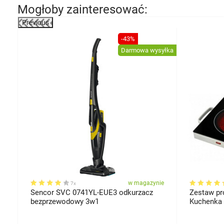
Mogłoby zainteresować:
Previous
-37%
-43%
Darmowa wysyłka
ie
w magazynie
7x
Sencor SVC 0741YL-EUE3 odkurzacz
Zestaw pr
bezprzewodowy 3w1
Kuchenka + garnek ze stali nierdzewnej
gratis