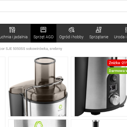
uchnia i jadalnia
Sprzęt AGD
Ogród i hobby
Sprzątanie
Uroda i
cor SJE 5050SS sokowirówka, srebrny
Zniżka -21
Darmowa w