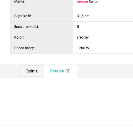
Marka:
Sencor
pojemnik na sok ze stali nierdzewnej
mikrositko filtrujące ze stali nierdzewnej do 
Głębokość:
31,5 cm
przezroczyst
łatwe czyszczenie wszystkich zdejmowanych części
Ilość prędkości:
5
nóżki antypoślizgowe
Kolor:
srebrny
długość przewodu zasilającego 1,2 m
poziom hałasu: 85 dB (A)
Pobór mocy:
1200 W
napięcie i częstotliwość: 220 - 240 V, 50/60Hz
Potrójna ochrana:
Opinia
Pytania
(0)
silnik włącza się tylko w przypadku, k
funkcja automatycznego wyłączenia w 
funkcja automatycznego wyłączenia