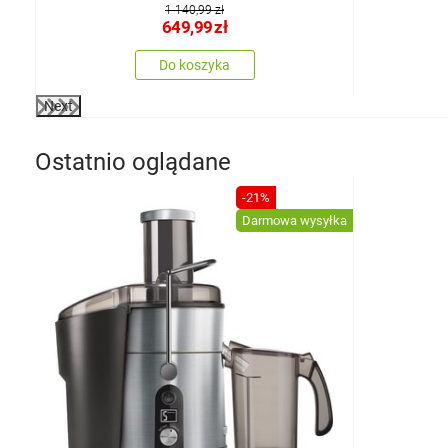
1 140,99 zł
649,99
zł
Do koszyka
Next
Ostatnio oglądane
-21%
Darmowa wysyłka