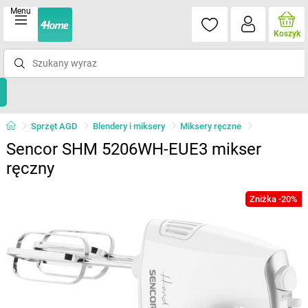
Menu
Koszyk
Sprzęt AGD
Blendery i miksery
Miksery ręczne
Sencor SHM 5206WH-EUE3 mikser
ręczny
Zniżka -20%