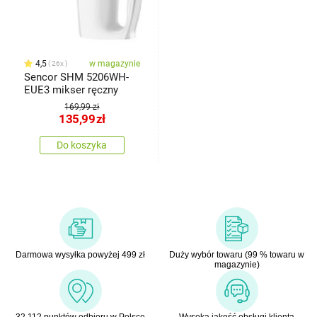
4,5
w magazynie
26x
Sencor SHM 5206WH-
EUE3 mikser ręczny
169,99 zł
135,99
zł
Do koszyka
Darmowa wysyłka powyżej 499 zł
Duży wybór towaru (99 % towaru w
magazynie)
32 112 punktów odbioru w Polsce
Wysoka jakość obsługi klienta