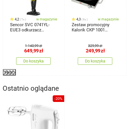
4,2
w magazynie
4,3
w magazynie
7x
9x
Sencor SVC 0741YL-
Zestaw promocyjny
EUE3 odkurzacz
Kalorik CKP 1001
bezprzewodowy 3w1
Kuchenka + garnek ze
7500/7510
stali nierdzewnej gratis
1 140,99 zł
329,99 zł
649,99
zł
249,99
zł
Do koszyka
Do koszyka
Next
Ostatnio oglądane
-20%