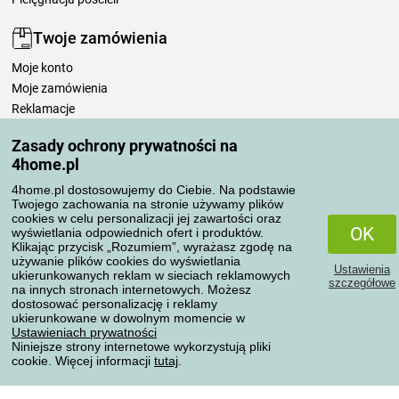
Twoje zamówienia
Moje konto
Moje zamówienia
Reklamacje
Odstąpienie od umowy
Zasady ochrony prywatności na
Zasady przetwarzania recenzji
4home.pl
4home.pl dostosowujemy do Ciebie. Na podstawie
Sposoby transportu
Twojego zachowania na stronie używamy plików
cookies w celu personalizacji jej zawartości oraz
OK
wyświetlania odpowiednich ofert i produktów.
Klikając przycisk „Rozumiem”, wyrażasz zgodę na
Metody płatności
używanie plików cookies do wyświetlania
Ustawienia
ukierunkowanych reklam w sieciach reklamowych
szczegółowe
na innych stronach internetowych. Możesz
dostosować personalizację i reklamy
ukierunkowane w dowolnym momencie w
Niezawodny sklep
Ustawieniach prywatności
Niniejsze strony internetowe wykorzystują pliki
cookie. Więcej informacji
tutaj
.