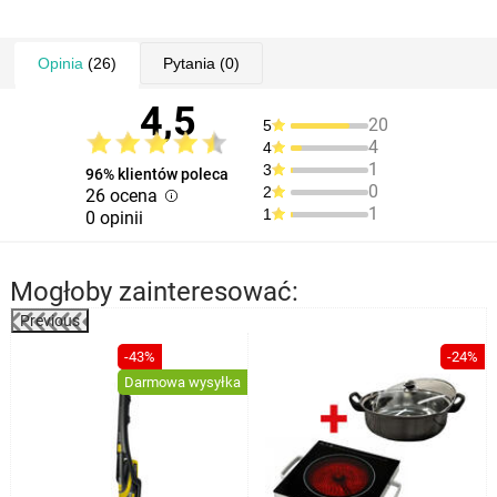
Właściwości i specyfikacja:
5 poziomów prędkości
Opinia
(26)
Pytania
(0)
przycisk turbo do zastosowania maksymalnej prędkości
4,5
2x miotełka do ubijania śmietany
20
5
2x hak do ugniatania
4
4
1x miotełka do ubijania piany z białek
1
3
96% klientów poleca
0
2
26 ocena
1
1
0 opinii
Mogłoby zainteresować:
Previous
%
-43%
-24%
Darmowa wysyłka