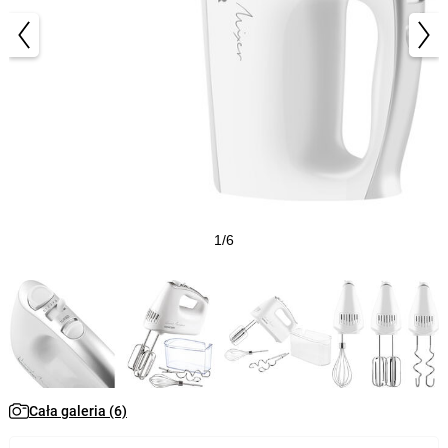
1/6
Cała galeria (6)