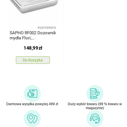
wyprzedano
SAPHO RF002 Dozownik
mydła Flori,
chrom/szkło mleczne
148,99
zł
Do koszyka
Darmowa wysyłka powyżej 499 zł
Duży wybór towaru (99 % towaru w
magazynie)