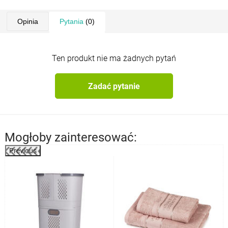
Opinia
Pytania
(0)
Ten produkt nie ma żadnych pytań
Zadać pytanie
Mogłoby zainteresować:
Previous
%