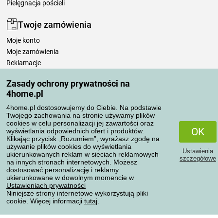
Pielęgnacja pościeli
Twoje zamówienia
Moje konto
Moje zamówienia
Reklamacje
Odstąpienie od umowy
Zasady ochrony prywatności na
Zasady przetwarzania recenzji
4home.pl
4home.pl dostosowujemy do Ciebie. Na podstawie
Sposoby transportu
Twojego zachowania na stronie używamy plików
cookies w celu personalizacji jej zawartości oraz
OK
wyświetlania odpowiednich ofert i produktów.
Klikając przycisk „Rozumiem”, wyrażasz zgodę na
Metody płatności
używanie plików cookies do wyświetlania
Ustawienia
ukierunkowanych reklam w sieciach reklamowych
szczegółowe
na innych stronach internetowych. Możesz
dostosować personalizację i reklamy
ukierunkowane w dowolnym momencie w
Niezawodny sklep
Ustawieniach prywatności
Niniejsze strony internetowe wykorzystują pliki
cookie. Więcej informacji
tutaj
.