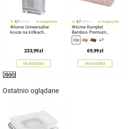
4,7
w magazynie
4,7
w magazynie
211x
472x
4Home Uniwersalne
4Home Komplet
kosze na kółkach
Bamboo Premium
HANDY, 2 półki
ręczników różowy, 70 x
+7
140 cm, 50 x 100 cm
233,99
zł
69,99
zł
Do koszyka
Do koszyka
Next
Ostatnio oglądane