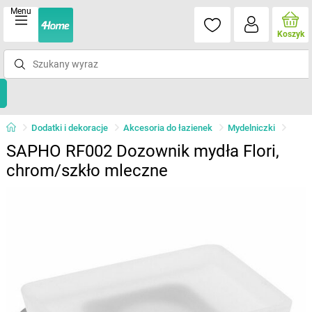
Menu
Koszyk
Dodatki i dekoracje
Akcesoria do łazienek
Mydelniczki
SAPHO RF002 Dozownik mydła Flori,
chrom/szkło mleczne