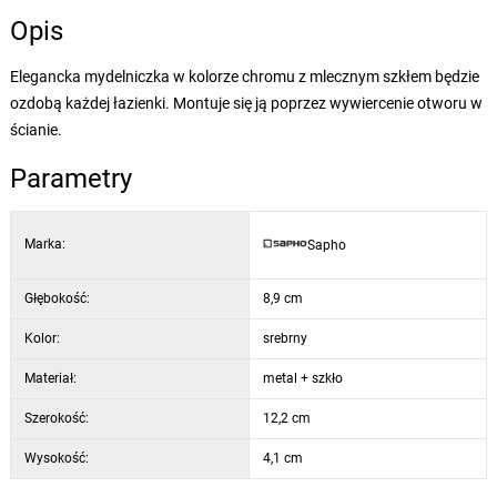
Opis
Elegancka mydelniczka w kolorze chromu z mlecznym szkłem będzie
ozdobą każdej łazienki. Montuje się ją poprzez wywiercenie otworu w
ścianie.
Parametry
Marka:
Sapho
Głębokość:
8,9 cm
Kolor:
srebrny
Materiał:
metal + szkło
Szerokość:
12,2 cm
Wysokość:
4,1 cm