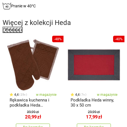
Pranie w 40°C
Więcej z kolekcji
Heda
Previous
-48%
-40%
t
4,4
w magazynie
4,4
w magazynie
25x
7x
Rękawica kuchenna i
Podkładka Heda winny,
podkładka Heda
30 x 50 cm
czekoladowy, komplet 2
39,99 zł
29,99 zł
szt.
20,99
zł
17,99
zł