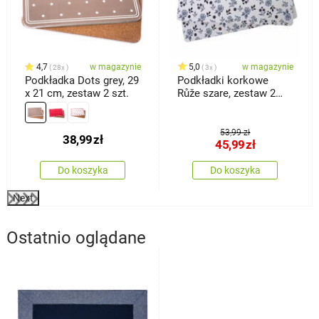
4,7
w magazynie
5,0
w magazynie
28x
3x
Podkładka Dots grey, 29
Podkładki korkowe
x 21 cm, zestaw 2 szt.
Růže szare, zestaw 2
szt.
53,99 zł
38,99
zł
45,99
zł
Do koszyka
Do koszyka
Next
Ostatnio oglądane