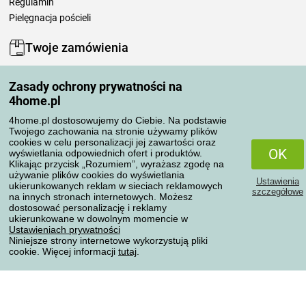
Regulamin
Pielęgnacja pościeli
Twoje zamówienia
Moje konto
Zasady ochrony prywatności na
Moje zamówienia
4home.pl
Reklamacje
Odstąpienie od umowy
4home.pl dostosowujemy do Ciebie. Na podstawie
Twojego zachowania na stronie używamy plików
Zasady przetwarzania recenzji
cookies w celu personalizacji jej zawartości oraz
OK
wyświetlania odpowiednich ofert i produktów.
Klikając przycisk „Rozumiem”, wyrażasz zgodę na
Sposoby transportu
używanie plików cookies do wyświetlania
Ustawienia
ukierunkowanych reklam w sieciach reklamowych
szczegółowe
na innych stronach internetowych. Możesz
dostosować personalizację i reklamy
Metody płatności
ukierunkowane w dowolnym momencie w
Ustawieniach prywatności
Niniejsze strony internetowe wykorzystują pliki
cookie. Więcej informacji
tutaj
.
Niezawodny sklep