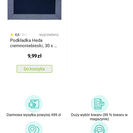
4,6
wyprzedano
5x
Podkładka Heda
ciemnoniebieski, 30 x 50
cm
9,99
zł
Do koszyka
Darmowa wysyłka powyżej 499 zł
Duży wybór towaru (99 % towaru w
magazynie)