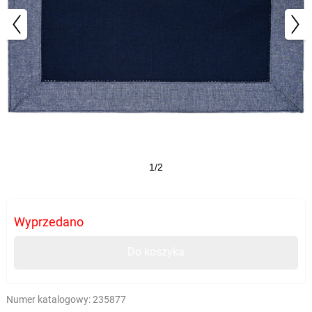
1/2
Wyprzedano
Do koszyka
Numer katalogowy:
235877