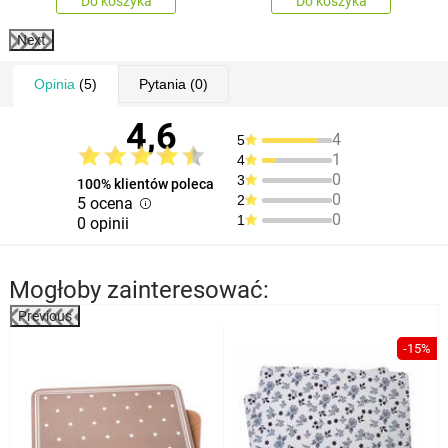
Do koszyka
Do koszyka
Next
Opinia
(5)
Pytania
(0)
4,6
4
5
1
4
0
3
100% klientów poleca
0
2
5 ocena
0
1
0 opinii
Mogłoby zainteresować:
Previous
%
-15%