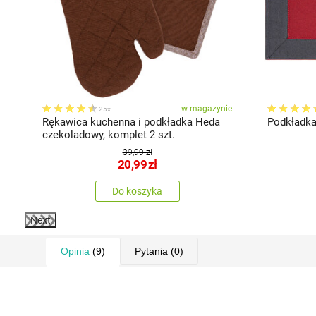
ie
w magazynie
25x
Rękawica kuchenna i podkładka Heda
Podkładka
czekoladowy, komplet 2 szt.
39,99 zł
20,99
zł
Do koszyka
Next
Opinia
(9)
Pytania
(0)