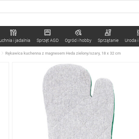
uchnia i jadalnia
Sprzęt AGD
Ogród i hobby
Sprzątanie
Uroda i
Rękawica kuchenna z magnesem Heda zielony/szary, 18 x 32 cm