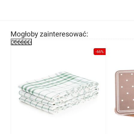
Mogłoby zainteresować:
Previous
-54%
-66%