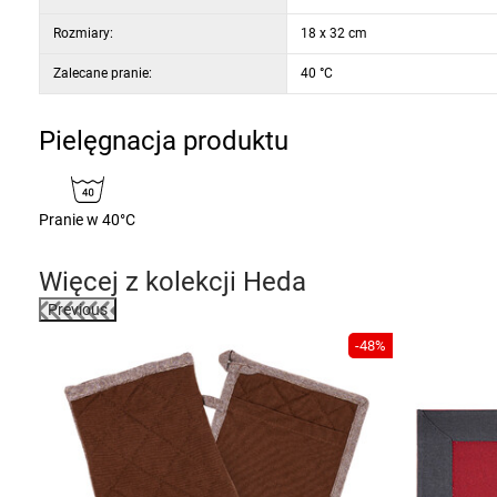
Rozmiary:
18 x 32 cm
Zalecane pranie:
40 °C
Pielęgnacja produktu
Pranie w 40°C
Więcej z kolekcji
Heda
Previous
-48%
mplet