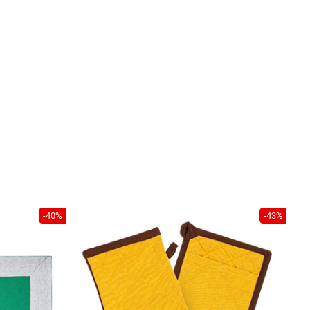
-40%
-43%