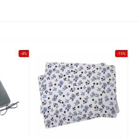
-4%
-15%