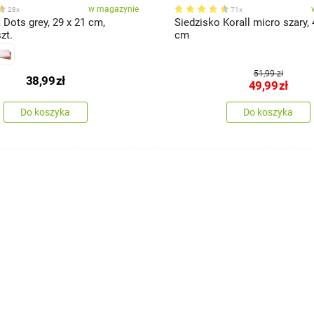
w magazynie
28x
71x
Dots grey, 29 x 21 cm,
Siedzisko Korall micro szary, 
zt.
cm
51,99 zł
38,99
zł
49,99
zł
Do koszyka
Do koszyka