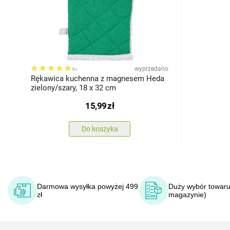
wyprzedano
9x
Rękawica kuchenna z magnesem Heda
zielony/szary, 18 x 32 cm
15,99
zł
Do koszyka
Darmowa wysyłka powyżej 499
Duży wybór towaru
zł
magazynie)