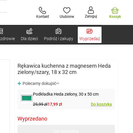
Zaloguj
Kontakt
Ulubione
Koszyk
 zdrowie
Dla dzieci
Podróż i zakupy
Wyprzedaż
Rękawica kuchenna z magnesem Heda
zielony/szary, 18 x 32 cm
Polecamy dokupić
Podkładka Heda zielony, 30 x 50 cm
29,99 zł
17,99 zł
Do koszyka
Wyprzedano
Do koszyka