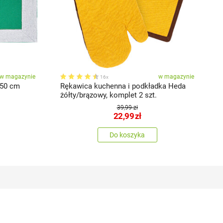
w magazynie
w magazynie
16x
 50 cm
Rękawica kuchenna i podkładka Heda
F
żółty/brązowy, komplet 2 szt.
39,99 zł
22,99
zł
Do koszyka