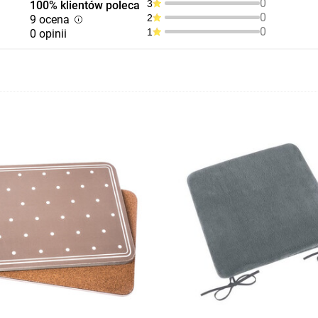
0
3
100% klientów poleca
0
2
9 ocena
0
1
0 opinii