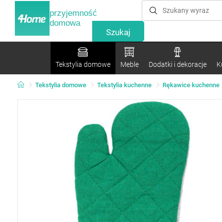
przyjemność
domowa
Tekstylia domowe
Meble
Dodatki i dekoracje
K
Tekstylia domowe
Tekstylia kuchenne
Rękawice kuchenne