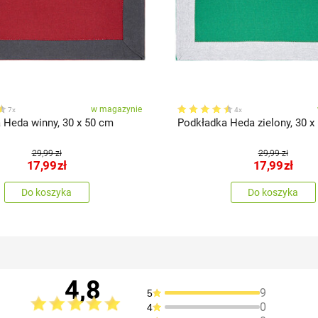
w magazynie
7x
4x
 Heda winny, 30 x 50 cm
Podkładka Heda zielony, 30 x
29,99 zł
29,99 zł
17,99
zł
17,99
zł
Do koszyka
Do koszyka
4,8
9
5
0
4