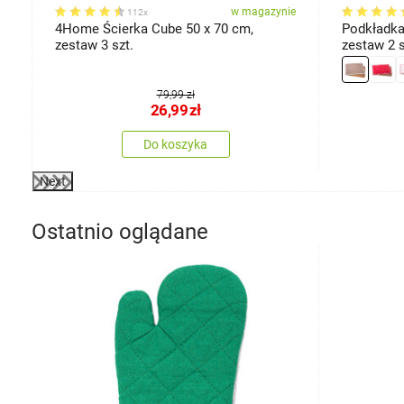
ie
w magazynie
112x
4Home Ścierka Cube 50 x 70 cm,
Podkładka 
zestaw 3 szt.
zestaw 2 s
79,99 zł
26,99
zł
Do koszyka
Next
Ostatnio oglądane