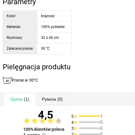
Parametry
Kolor:
brązowy
Materiał:
100% poliester
Rozmiary:
32 x 45 cm
Zalecane pranie:
30 °C
Pielęgnacja produktu
Pranie w 30°C
Opinia
(1)
Pytania
(0)
4,5
1
5
0
4
0
3
100% klientów poleca
0
2