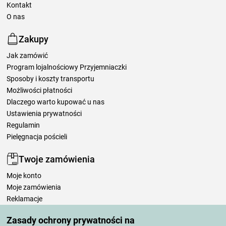
Kontakt
O nas
Zakupy
Jak zamówić
Program lojalnościowy Przyjemniaczki
Sposoby i koszty transportu
Możliwości płatności
Dlaczego warto kupować u nas
Ustawienia prywatności
Regulamin
Pielęgnacja pościeli
Twoje zamówienia
Moje konto
Moje zamówienia
Reklamacje
Odstąpienie od umowy
Zasady ochrony prywatności na
Zasady przetwarzania recenzji