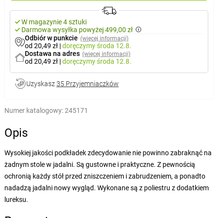
W magazynie 4 sztuki
Darmowa wysyłka powyżej 499,00 zł
Odbiór w punkcie
(więcej informacji)
od 20,49 zł
|
doręczymy
środa 12.8.
Dostawa na adres
(więcej informacji)
od 20,49 zł
|
doręczymy
środa 12.8.
Uzyskasz
35 Przyjemniaczków
Numer katalogowy:
245171
Opis
Wysokiej jakości podkładek zdecydowanie nie powinno zabraknąć na
żadnym stole w jadalni. Są gustowne i praktyczne. Z pewnością
ochronią każdy stół przed zniszczeniem i zabrudzeniem, a ponadto
nadadzą jadalni nowy wygląd. Wykonane są z poliestru z dodatkiem
lureksu.