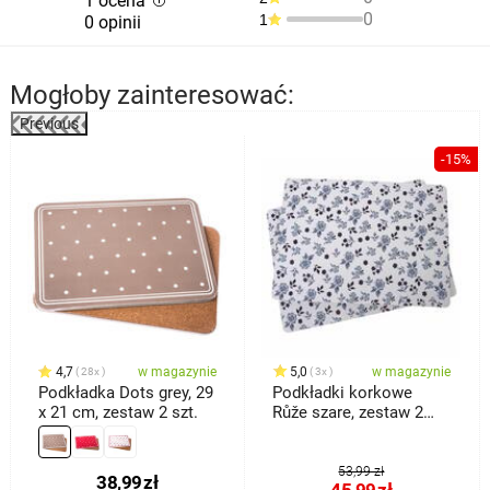
1 ocena
0
1
0 opinii
Mogłoby zainteresować:
Previous
%
-15%
4,7
w magazynie
5,0
w magazynie
28x
3x
Podkładka Dots grey, 29
Podkładki korkowe
x 21 cm, zestaw 2 szt.
Růže szare, zestaw 2
szt.
53,99 zł
38,99
zł