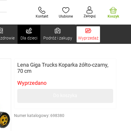
Zaloguj
Kontakt
Ulubione
Koszyk
 zdrowie
Dla dzieci
Podróż i zakupy
Wyprzedaż
Lena Giga Trucks Koparka żółto-czarny,
70 cm
Wyprzedano
Do koszyka
Numer katalogowy:
698380