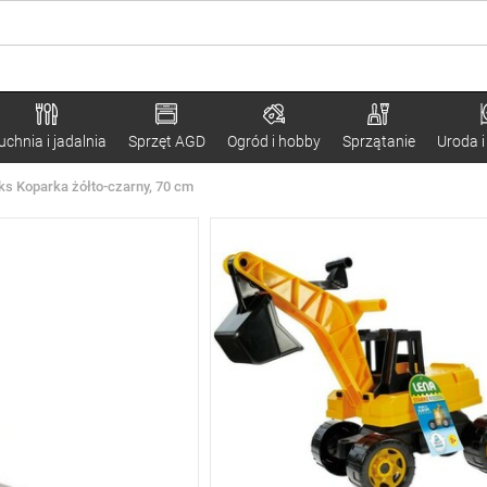
uchnia i jadalnia
Sprzęt AGD
Ogród i hobby
Sprzątanie
Uroda i
ks Koparka żółto-czarny, 70 cm