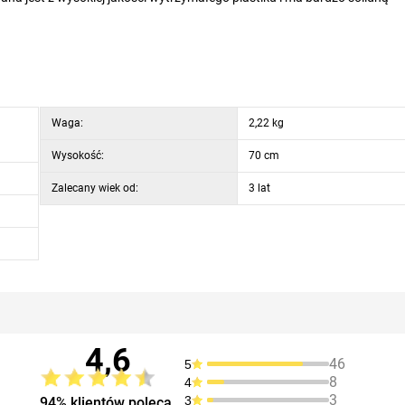
Waga:
2,22 kg
Wysokość:
70 cm
Zalecany wiek od:
3 lat
4,6
46
5
8
4
3
3
94% klientów poleca