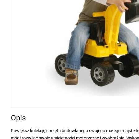
Opis
Powiększ kolekcję sprzętu budowlanego swojego małego majsterkowi
mógł rozwijać swoje umiejętności motoryczne i wyobraźnię. Wykona