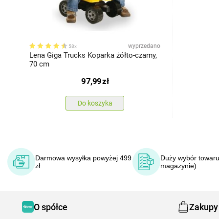
wyprzedano
58x
Lena Giga Trucks Koparka żółto-czarny,
70 cm
97,99
zł
Do koszyka
Darmowa wysyłka powyżej 499
Duży wybór towaru
zł
magazynie)
O spółce
Zakupy