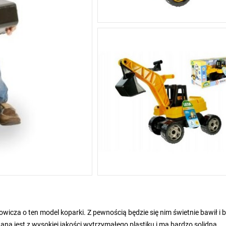
cza o ten model koparki. Z pewnością będzie się nim świetnie bawił i b
na jest z wysokiej jakości wytrzymałego plastiku i ma bardzo solidną