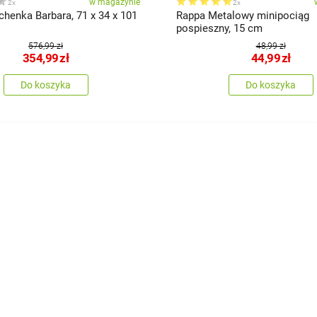
w magazynie
2x
2x
henka Barbara, 71 x 34 x 101
Rappa Metalowy minipociąg
pospieszny, 15 cm
576,99 zł
48,99 zł
354,99
zł
44,99
zł
Do koszyka
Do koszyka