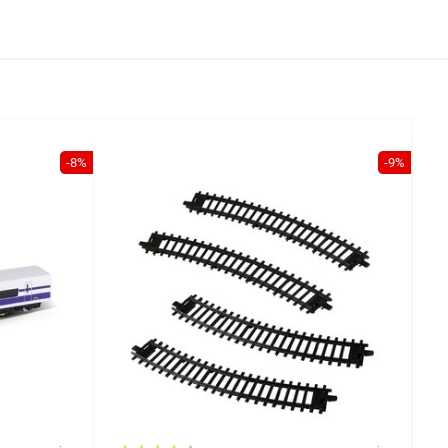
-8%
-9%