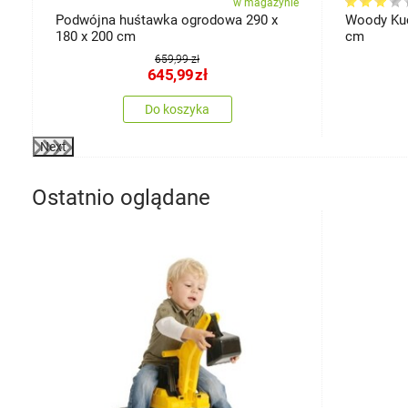
ie
w magazynie
Podwójna huśtawka ogrodowa 290 x
Woody Kuc
180 x 200 cm
cm
659,99 zł
645,99
zł
Do koszyka
Next
Ostatnio oglądane