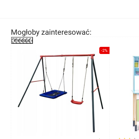
Mogłoby zainteresować:
Previous
-43%
-2%