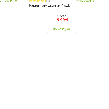
w magazynie
w magazynie
2x
Rappa Tory zagięte, 4 szt.
R
21,99 zł
19,99
zł
Do koszyka