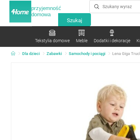
przyjemność
domowa
Tekstylia domowe
Meble
Dodatki i dekoracje
K
Dla dzieci
Zabawki
Samochody i pociągi
Lena Giga Truc