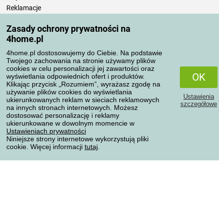
Reklamacje
Odstąpienie od umowy
Zasady ochrony prywatności na
Zasady przetwarzania recenzji
4home.pl
4home.pl dostosowujemy do Ciebie. Na podstawie
Sposoby transportu
Twojego zachowania na stronie używamy plików
cookies w celu personalizacji jej zawartości oraz
OK
wyświetlania odpowiednich ofert i produktów.
Klikając przycisk „Rozumiem”, wyrażasz zgodę na
Metody płatności
używanie plików cookies do wyświetlania
Ustawienia
ukierunkowanych reklam w sieciach reklamowych
szczegółowe
na innych stronach internetowych. Możesz
dostosować personalizację i reklamy
ukierunkowane w dowolnym momencie w
Niezawodny sklep
Ustawieniach prywatności
Niniejsze strony internetowe wykorzystują pliki
cookie. Więcej informacji
tutaj
.
Ochrona danych osobowych
Wszelkie prawa zastrzeżone © 2004-2026 4home, a.s.