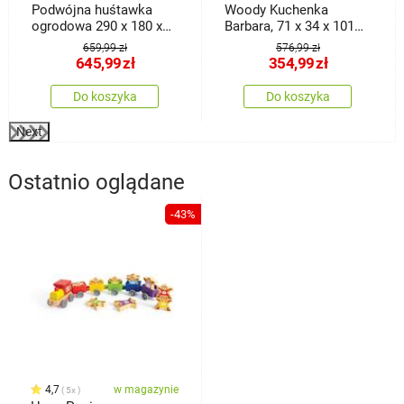
Podwójna huśtawka
Woody Kuchenka
ogrodowa 290 x 180 x
Barbara, 71 x 34 x 101
200 cm
cm
659,99 zł
576,99 zł
645,99
zł
354,99
zł
Do koszyka
Do koszyka
Next
Ostatnio oglądane
-43%
4,7
w magazynie
5x