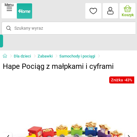
Menu
Koszyk
Dla dzieci
Zabawki
Samochody i pociągi
Hape Pociąg z małpkami i cyframi
Zniżka -43%