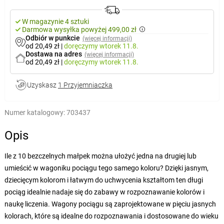
W magazynie 4 sztuki
Darmowa wysyłka powyżej 499,00 zł
Odbiór w punkcie
(więcej informacji)
od 20,49 zł
|
doręczymy
wtorek 11.8.
Dostawa na adres
(więcej informacji)
od 20,49 zł
|
doręczymy
wtorek 11.8.
Uzyskasz
1 Przyjemniaczka
Numer katalogowy:
703437
Opis
Ile z 10 bezczelnych małpek można ułożyć jedna na drugiej lub
umieścić w wagoniku pociągu tego samego koloru? Dzięki jasnym,
dziecięcym kolorom i łatwym do uchwycenia kształtom ten długi
pociąg idealnie nadaje się do zabawy w rozpoznawanie kolorów i
naukę liczenia. Wagony pociągu są zaprojektowane w pięciu jasnych
kolorach, które są idealne do rozpoznawania i dostosowane do wieku