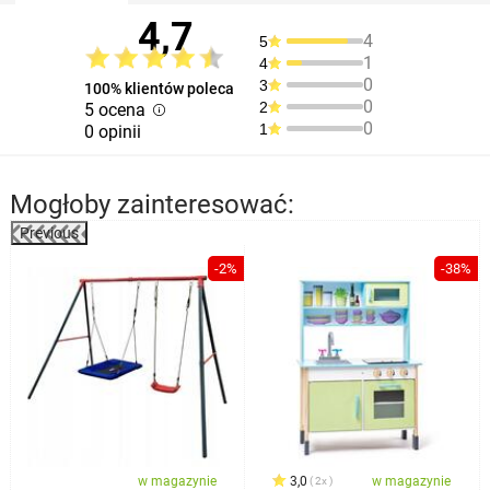
4,7
4
5
1
4
0
3
100% klientów poleca
0
2
5 ocena
0
1
0 opinii
Mogłoby zainteresować:
Previous
%
-2%
-38%
w magazynie
3,0
w magazynie
2x