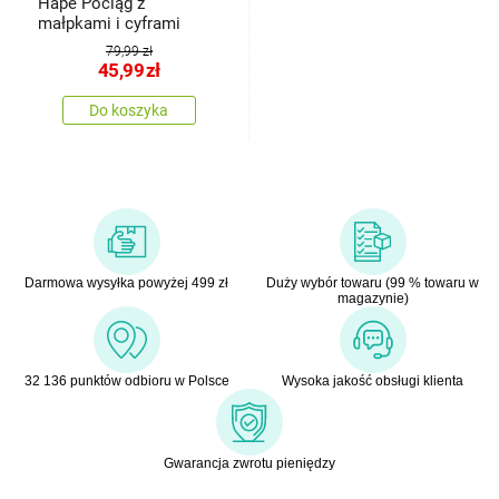
Hape Pociąg z
małpkami i cyframi
79,99 zł
45,99
zł
Do koszyka
Darmowa wysyłka powyżej 499 zł
Duży wybór towaru (99 % towaru w
magazynie)
32 136 punktów odbioru w Polsce
Wysoka jakość obsługi klienta
Gwarancja zwrotu pieniędzy