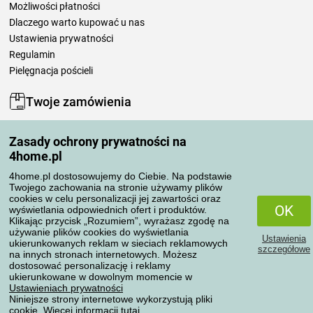
Możliwości płatności
Dlaczego warto kupować u nas
Ustawienia prywatności
Regulamin
Pielęgnacja pościeli
Twoje zamówienia
Moje konto
Zasady ochrony prywatności na
Moje zamówienia
4home.pl
Reklamacje
Odstąpienie od umowy
4home.pl dostosowujemy do Ciebie. Na podstawie
Twojego zachowania na stronie używamy plików
Zasady przetwarzania recenzji
cookies w celu personalizacji jej zawartości oraz
OK
wyświetlania odpowiednich ofert i produktów.
Klikając przycisk „Rozumiem”, wyrażasz zgodę na
Sposoby transportu
używanie plików cookies do wyświetlania
Ustawienia
ukierunkowanych reklam w sieciach reklamowych
szczegółowe
na innych stronach internetowych. Możesz
dostosować personalizację i reklamy
Metody płatności
ukierunkowane w dowolnym momencie w
Ustawieniach prywatności
Niniejsze strony internetowe wykorzystują pliki
cookie. Więcej informacji
tutaj
.