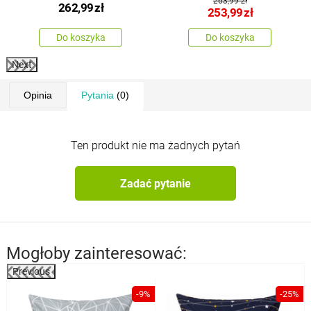
263,99 zł
262,99
zł
253,99
zł
Do koszyka
Do koszyka
Next
Opinia
Pytania
(0)
Ten produkt nie ma żadnych pytań
Zadać pytanie
Mogłoby zainteresować:
Previous
%
-9%
-25%