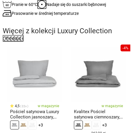
Pranie w 60°C
Nadaje się do suszarki bębnowej
Prasowanie w średniej temperaturze
Więcej z kolekcji
Luxury Collection
Previous
%
-4%
4,5
w magazynie
w magazynie
22x
Pościel satynowa Luxury
Kvalitex Pościel
Collection jasnoszary,
satynowa ciemnoszary,
140 x 200 cm, 70 x 90
140 × 200 cm, 70 × 90
+3
+3
cm
cm