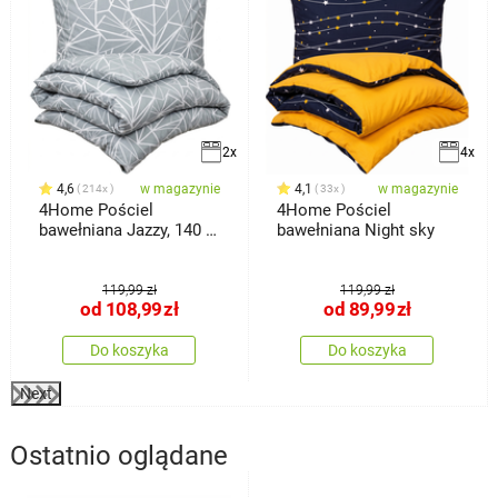
2x
4x
4,6
w magazynie
4,1
w magazynie
214x
33x
4Home Pościel
4Home Pościel
bawełniana Jazzy, 140 x
bawełniana Night sky
200 cm, 70 x
119,99 zł
119,99 zł
od
108,99
zł
od
89,99
zł
Do koszyka
Do koszyka
Next
Ostatnio oglądane