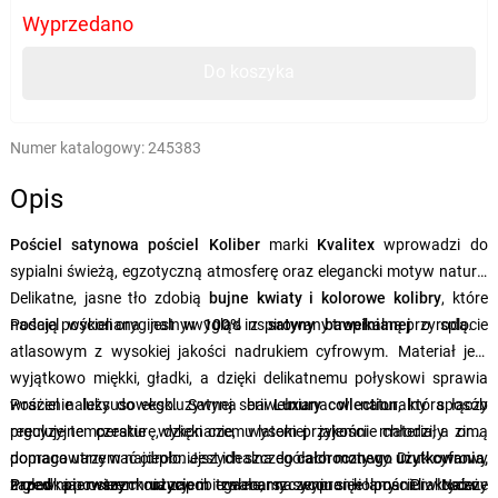
Wyprzedano
Do koszyka
Numer katalogowy:
245383
Opis
Pościel satynowa pościel Koliber
marki
Kvalitex
wprowadzi do
sypialni świeżą, egzotyczną atmosferę oraz elegancki motyw natury.
Delikatne, jasne tło zdobią
bujne kwiaty i kolorowe kolibry
, które
nadają pościeli oryginalny wygląd inspirowany tropikalną przyrodą.
Pościel wykonana jest
w 100%
z
satyny bawełnianej
o splocie
atlasowym z wysokiej jakości nadrukiem cyfrowym. Materiał jest
wyjątkowo miękki, gładki, a dzięki delikatnemu połyskowi sprawia
wrażenie luksusowego. Satyna bawełniana w naturalny sposób
Pościel należy do ekskluzywnej serii
Luxury collection
, która łączy
reguluje temperaturę, dzięki czemu latem przyjemnie chłodzi, a zimą
precyzyjne czeskie wykonanie, wysokiej jakości materiały oraz
pomaga utrzymać ciepło. Jest idealna do
dopracowane w najdrobniejszych szczegółach motywy. Druk cyfrowy
całorocznego użytkowania,
a
zapewnia ostre kontury i trwałe, nasycone kolory. Praktyczne
Przed pierwszym użyciem
gładka powierzchnia zapobiega marszczeniu się i łamaniu włosów.
zalecamy wypranie pościeli. Należy