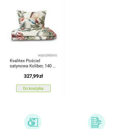
wyprzedano
Kvalitex Pościel
satynowa Koliber, 140 ×
200 cm, 70 × 90 cm
327,99
zł
Do koszyka