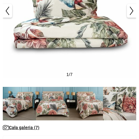
1/7
Cała galeria (7)