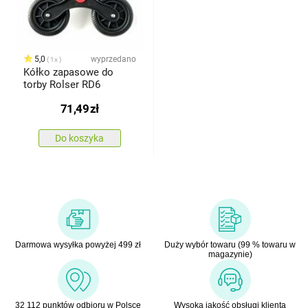
5,0
wyprzedano
1x
Kółko zapasowe do
torby Rolser RD6
71,49
zł
Do koszyka
Darmowa wysyłka powyżej 499 zł
Duży wybór towaru (99 % towaru w
magazynie)
32 112 punktów odbioru w Polsce
Wysoka jakość obsługi klienta