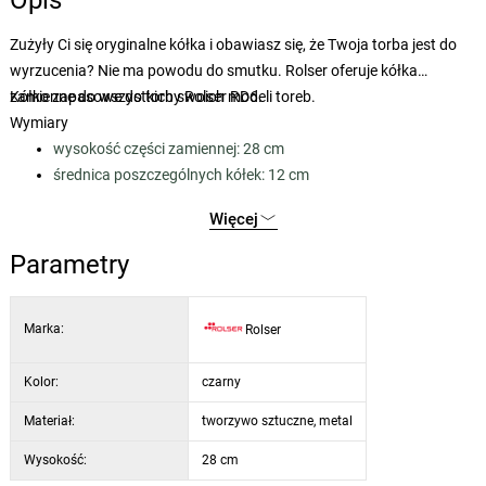
Opis
Zużyły Ci się oryginalne kółka i obawiasz się, że Twoja torba jest do
wyrzucenia? Nie ma powodu do smutku. Rolser oferuje kółka
zamienne do wszystkich swoich modeli toreb.
Kółko zapasowe do torby Rolser RD6.
Wymiary
wysokość części zamiennej: 28 cm
średnica poszczególnych kółek: 12 cm
Więcej
Parametry
Marka:
Rolser
Kolor:
czarny
Materiał:
tworzywo sztuczne, metal
Wysokość:
28 cm