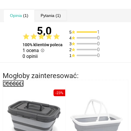
Opinia
(1)
Pytania
(1)
5,0
1
5
0
4
0
3
100% klientów poleca
0
2
1 ocena
0
1
0 opinii
Mogłoby zainteresować:
Previous
-23%