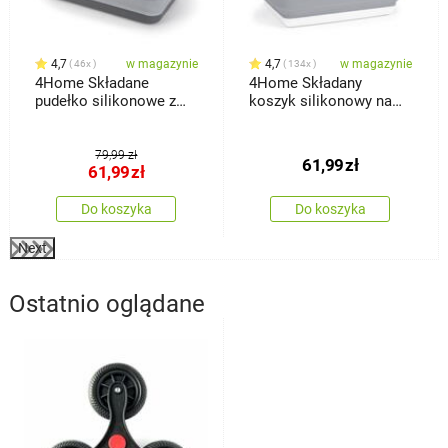
4,7
w magazynie
4,7
w magazynie
46x
134x
4Home Składane
4Home Składany
pudełko silikonowe z
koszyk silikonowy na
pokrywką do
zakupy Clean
przechowywania
79,99 zł
61,99
zł
61,99
zł
Do koszyka
Do koszyka
Next
Ostatnio oglądane