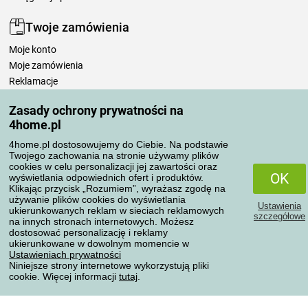
Twoje zamówienia
Moje konto
Moje zamówienia
Reklamacje
Odstąpienie od umowy
Zasady ochrony prywatności na
Zasady przetwarzania recenzji
4home.pl
4home.pl dostosowujemy do Ciebie. Na podstawie
Sposoby transportu
Twojego zachowania na stronie używamy plików
cookies w celu personalizacji jej zawartości oraz
OK
wyświetlania odpowiednich ofert i produktów.
Klikając przycisk „Rozumiem”, wyrażasz zgodę na
Metody płatności
używanie plików cookies do wyświetlania
Ustawienia
ukierunkowanych reklam w sieciach reklamowych
szczegółowe
na innych stronach internetowych. Możesz
dostosować personalizację i reklamy
ukierunkowane w dowolnym momencie w
Niezawodny sklep
Ustawieniach prywatności
Niniejsze strony internetowe wykorzystują pliki
cookie. Więcej informacji
tutaj
.