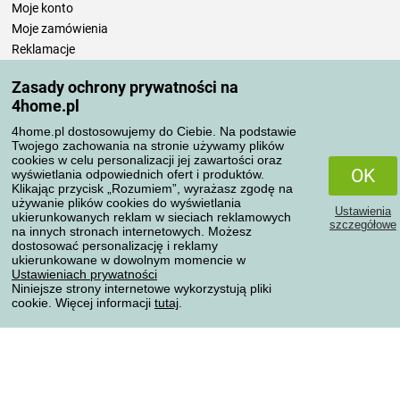
Moje konto
Moje zamówienia
Reklamacje
Odstąpienie od umowy
Zasady ochrony prywatności na
Zasady przetwarzania recenzji
4home.pl
4home.pl dostosowujemy do Ciebie. Na podstawie
Sposoby transportu
Twojego zachowania na stronie używamy plików
cookies w celu personalizacji jej zawartości oraz
OK
wyświetlania odpowiednich ofert i produktów.
Klikając przycisk „Rozumiem”, wyrażasz zgodę na
Metody płatności
używanie plików cookies do wyświetlania
Ustawienia
ukierunkowanych reklam w sieciach reklamowych
szczegółowe
na innych stronach internetowych. Możesz
dostosować personalizację i reklamy
ukierunkowane w dowolnym momencie w
Niezawodny sklep
Ustawieniach prywatności
Niniejsze strony internetowe wykorzystują pliki
cookie. Więcej informacji
tutaj
.
Ochrona danych osobowych