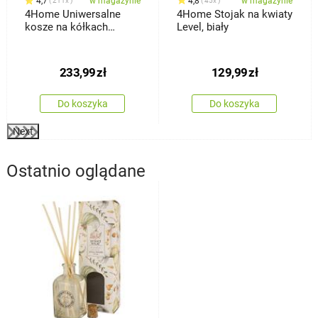
4,7
w magazynie
4,8
w magazynie
211x
45x
4Home Uniwersalne
4Home Stojak na kwiaty
kosze na kółkach
Level, biały
HANDY, 2 półki
233,99
zł
129,99
zł
Do koszyka
Do koszyka
Next
Ostatnio oglądane