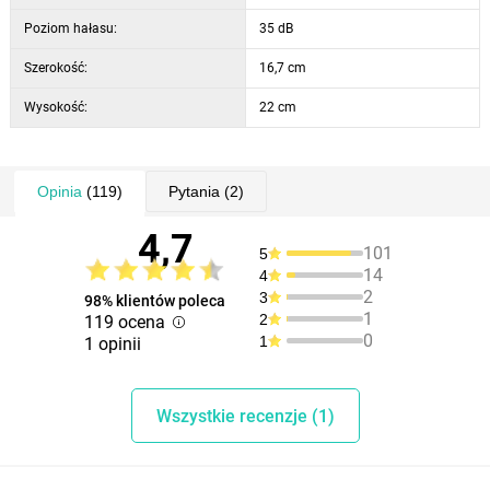
napięcie robocze: DC 24 V/0,5 A / 110-250 V 50/60 Hz
częstotliwość ultradźwiękowa: 2,4 MHz
Poziom hałasu:
35 dB
odparowanie: 45-60 ml/godz.
Szerokość:
16,7 cm
zakres: 12 - 20 m2
hałas <35dB
Wysokość:
22 cm
materiał: PP, ABS
tryby dyfuzora: 1H, 3H, 6H, ON tryb ciągły
Opinia
(119)
Pytania
(2)
Zawartość opakowania:
4,7
101
5
1x dyfuzor
14
4
1x miarka na wodę
2
3
98% klientów poleca
1x adapter sieciowy
1
2
119 ocena
0
1
1 opinii
Zastosowanie:
Zdejmij osłonę dyfuzora. Podłącz kabel adaptera zasilającego na
Wszystkie recenzje (1)
dolnej stronie podstawy. Upewnij się, że kabel zasilający jest
wyciągnięty z gniazdka. Za pomocą miarki wlej do pojemniczka wodę,
maksymalnie do kreski maks. Do wody możesz dodać kilka kropli