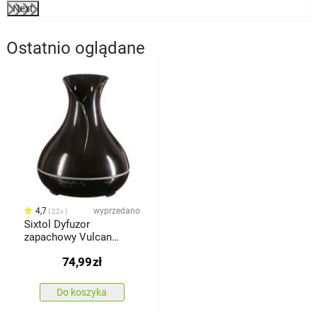
Next
Ostatnio oglądane
4,7
wyprzedano
22x
Sixtol Dyfuzor
zapachowy Vulcan
czarny wysoki połysk,
74,99
zł
350 ml
Do koszyka