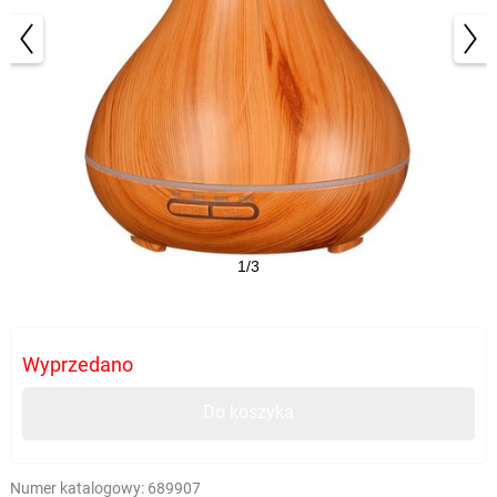
1/3
Wyprzedano
Do koszyka
Numer katalogowy:
689907