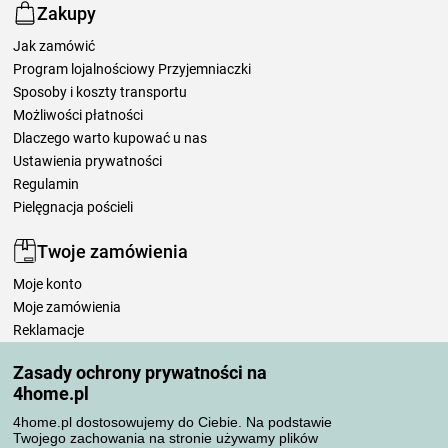
Zakupy
Jak zamówić
Program lojalnościowy Przyjemniaczki
Sposoby i koszty transportu
Możliwości płatności
Dlaczego warto kupować u nas
Ustawienia prywatności
Regulamin
Pielęgnacja pościeli
Twoje zamówienia
Moje konto
Moje zamówienia
Reklamacje
Odstąpienie od umowy
Zasady ochrony prywatności na
Zasady przetwarzania recenzji
4home.pl
4home.pl dostosowujemy do Ciebie. Na podstawie
Sposoby transportu
Twojego zachowania na stronie używamy plików