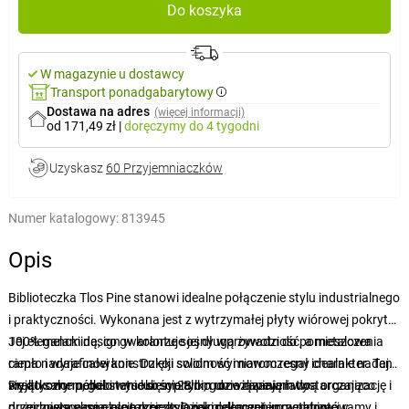
Do koszyka
W magazynie u dostawcy
Transport ponadgabarytowy
Dostawa na adres
(więcej informacji)
od 171,49 zł
|
doręczymy
do 4 tygodni
Uzyskasz
60 Przyjemniaczków
Numer katalogowy:
813945
Opis
Biblioteczka Tlos Pine stanowi idealne połączenie stylu industrialnego
i praktyczności. Wykonana jest z wytrzymałej płyty wiórowej pokrytej
100% melaminą, co gwarantuje jej długą żywotność, a metalowa
Jej elegancki design w kolorze sosny wprowadzi do pomieszczenia
rama nadaje całej konstrukcji solidność i nowoczesny charakter. Ten
ciepło i wyrafinowanie. Dzięki swoim wymiarom regał idealnie nadaje
wyjątkowy mebel stanie się nie tylko rozwiązaniem do
się do salonu, gabinetu lub sypialni, gdzie zapewni wystarczająco
Praktyczne półki o wysokości 28 cm umożliwiają łatwą organizację i
przechowywania, ale także stylowym elementem wnętrza.
dużo miejsca na ekspozycję książek, dekoracji i przedmiotów
przejrzystą ekspozycję rzeczy. Dzięki połączeniu metalowej ramy i