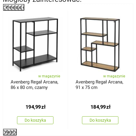
Previous
%
w magazynie
w magazynie
Avenberg Regał Arcana,
Avenberg Regał Arcana,
86 x 80 cm, czarny
91 x 75 cm
194,99
zł
184,99
zł
Do koszyka
Do koszyka
Next