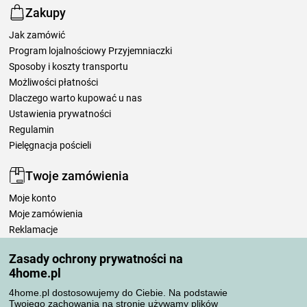
Zakupy
Jak zamówić
Program lojalnościowy Przyjemniaczki
Sposoby i koszty transportu
Możliwości płatności
Dlaczego warto kupować u nas
Ustawienia prywatności
Regulamin
Pielęgnacja pościeli
Twoje zamówienia
Moje konto
Moje zamówienia
Reklamacje
Odstąpienie od umowy
Zasady ochrony prywatności na
Zasady przetwarzania recenzji
4home.pl
4home.pl dostosowujemy do Ciebie. Na podstawie
Sposoby transportu
Twojego zachowania na stronie używamy plików