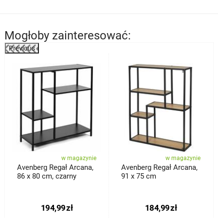
Mogłoby zainteresować:
Previous
%
w magazynie
w magazynie
Avenberg Regał Arcana,
Avenberg Regał Arcana,
86 x 80 cm, czarny
91 x 75 cm
194,99
zł
184,99
zł