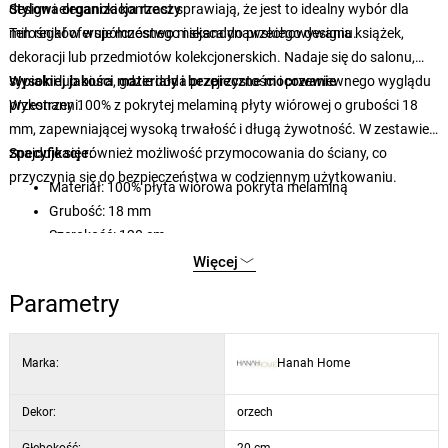
design i elegancki kontrast sprawiają, że jest to idealny wybór dla
Stylowa organizacja rzeczy
miłośników współczesnego i skandynawskiego designu.
Ten regał oferuje mnóstwo miejsca do przechowywania książek,
dekoracji lub przedmiotów kolekcjonerskich. Nadaje się do salonu,
sypialni lub biura, gdzie doda przejrzystości i przewiewnego wyglądu
Wysokiej jakości materiały i bezpieczne mocowanie
przestrzeni.
Wykonany 100% z pokrytej melaminą płyty wiórowej o grubości 18
mm, zapewniającej wysoką trwałość i długą żywotność. W zestawie
znajduje się również możliwość przymocowania do ściany, co
Specyfikacje:
przyczynia się do bezpieczeństwa w codziennym użytkowaniu.
Materiał: 100% płyta wiórowa pokryta melaminą
Grubość: 18 mm
Szerokość: 120 cm
Wysokość: 109 cm
Więcej
Głębokość: 20 cm
Parametry
Kolor: biały i orzech
Możliwość przymocowania do ściany: tak
Marka:
Hanah Home
Dekor:
orzech
Głębokość:
20 cm