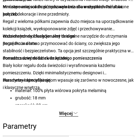
mm zapewnia solidność i pozwala bez obaw eksponować ulubione
Mnóstwo miejsca do przechowywania dla wszystkich Państwa
książki, dekoracje i inne przedmioty.
potrzeb
Regał z wieloma półkami zapewnia dużo miejsca na uporządkowanie
kolekcji książek, wyeksponowanie zdjęć i przechowywanie
codziennych drobiazgów. Jest to idealne narzędzie do utrzymania
Wszechstronny i funkcjonalny design
porządku w domu.
Regał można łatwo przymocować do ściany, co zwiększa jego
stabilność i bezpieczeństwo. Ta opcja jest szczególnie praktyczna w
domach z dziećmi lub zwierzętami.
Ponadczasowy dodatek do każdego pomieszczenia
Biały kolor regału doda świeżości i wyrafinowania każdemu
pomieszczeniu. Dzięki minimalistycznemu designowi i
skandynawskim inspiracjom wpasuje się zarówno w nowoczesne, jak
Parametry i specyfikacje
i klasyczne wnętrza.
materiał: 100% płyta wiórowa pokryta melaminą
grubość: 18 mm
szerokość: 90 cm
wysokość: 156 cm
Więcej
głębokość: 20 cm
Parametry
wysokość półki: 28 cm
kolor: biały