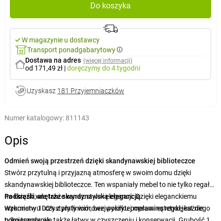
Do koszyka
W magazynie u dostawcy
Transport ponadgabarytowy
Dostawa na adres
(więcej informacji)
od 171,49 zł
|
doręczymy
do 4 tygodni
Uzyskasz
181 Przyjemniaczków
Numer katalogowy:
811143
Opis
Odmień swoją przestrzeń dzięki skandynawskiej biblioteczce
Stwórz przytulną i przyjazną atmosferę w swoim domu dzięki
skandynawskiej biblioteczce. Ten wspaniały mebel to nie tylko regał
na książki, ale także wyraz stylu i elegancji. Dzięki eleganckiemu
Podkreśli wnętrze skandynawską elegancją
wzornictwu i czystym liniom, bez wysiłku poprawi estetykę każdego
Wykonany 100% z płyty wiórowej pokrytej melaminą regał jest nie
pomieszczenia.
tylko trwały, ale także łatwy w czyszczeniu i konserwacji. Grubość 18