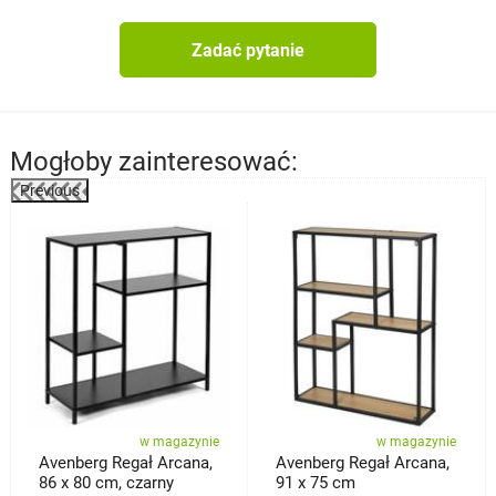
Zadać pytanie
Mogłoby zainteresować:
Previous
%
w magazynie
w magazynie
Avenberg Regał Arcana,
Avenberg Regał Arcana,
86 x 80 cm, czarny
91 x 75 cm