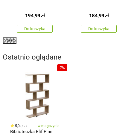
194,99
zł
184,99
zł
Do koszyka
Do koszyka
Next
Ostatnio oglądane
-7%
5,0
w magazynie
1x
Biblioteczka Elif Pine