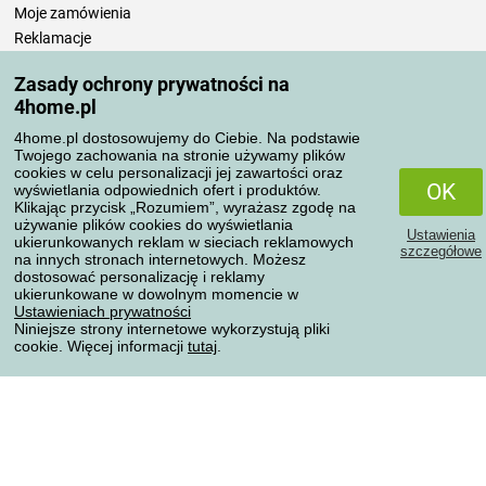
Moje zamówienia
Reklamacje
Odstąpienie od umowy
Zasady ochrony prywatności na
Zasady przetwarzania recenzji
4home.pl
4home.pl dostosowujemy do Ciebie. Na podstawie
Sposoby transportu
Twojego zachowania na stronie używamy plików
cookies w celu personalizacji jej zawartości oraz
OK
wyświetlania odpowiednich ofert i produktów.
Klikając przycisk „Rozumiem”, wyrażasz zgodę na
Metody płatności
używanie plików cookies do wyświetlania
Ustawienia
ukierunkowanych reklam w sieciach reklamowych
szczegółowe
na innych stronach internetowych. Możesz
dostosować personalizację i reklamy
ukierunkowane w dowolnym momencie w
Niezawodny sklep
Ustawieniach prywatności
Niniejsze strony internetowe wykorzystują pliki
cookie. Więcej informacji
tutaj
.
Ochrona danych osobowych