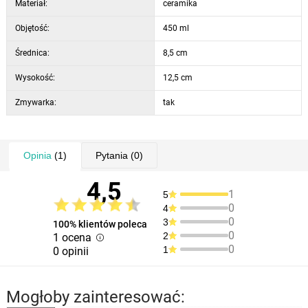
Materiał:
ceramika
Objętość:
450 ml
Średnica:
8,5 cm
Wysokość:
12,5 cm
Zmywarka:
tak
Opinia
(1)
Pytania
(0)
4,5
1
5
0
4
0
3
100% klientów poleca
0
2
1 ocena
0
1
0 opinii
Mogłoby zainteresować: