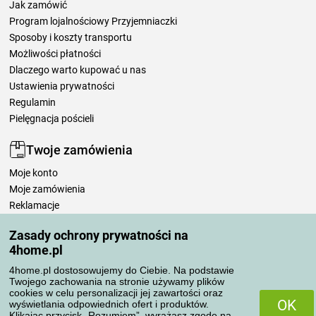
Jak zamówić
Program lojalnościowy Przyjemniaczki
Sposoby i koszty transportu
Możliwości płatności
Dlaczego warto kupować u nas
Ustawienia prywatności
Regulamin
Pielęgnacja pościeli
Twoje zamówienia
Moje konto
Moje zamówienia
Reklamacje
Odstąpienie od umowy
Zasady ochrony prywatności na
Zasady przetwarzania recenzji
4home.pl
4home.pl dostosowujemy do Ciebie. Na podstawie
Sposoby transportu
Twojego zachowania na stronie używamy plików
cookies w celu personalizacji jej zawartości oraz
OK
wyświetlania odpowiednich ofert i produktów.
Klikając przycisk „Rozumiem”, wyrażasz zgodę na