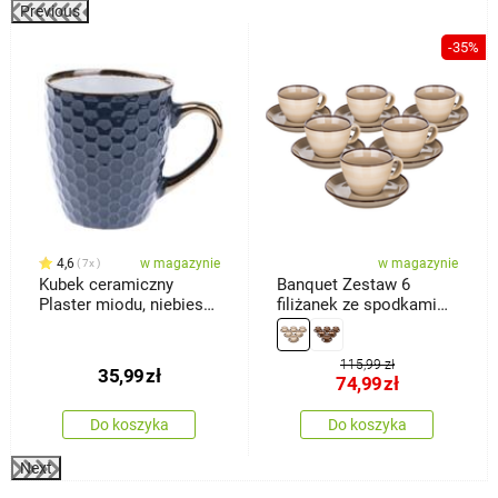
Previous
-35%
4,6
w magazynie
w magazynie
7x
Kubek ceramiczny
Banquet Zestaw 6
Plaster miodu, niebieski,
filiżanek ze spodkami
250 ml
Palas 90 ml, kremowy
115,99 zł
35,99
zł
74,99
zł
Do koszyka
Do koszyka
Next