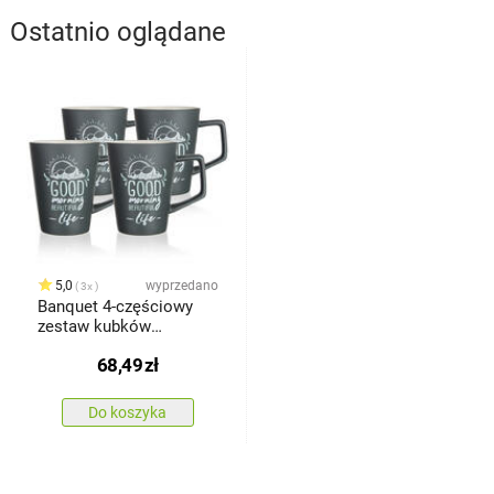
Ostatnio oglądane
5,0
wyprzedano
3x
Banquet 4-częściowy
zestaw kubków
ceramicznych COFFEE
68,49
zł
GOOD MORNING, 450 ml
Do koszyka