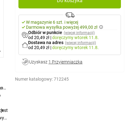
Do koszyka
W magazynie 6 szt. i więcej
Darmowa wysyłka powyżej 499,00 zł
Odbiór w punkcie
(więcej informacji)
od 20,49 zł
|
doręczymy
wtorek 11.8.
Dostawa na adres
(więcej informacji)
od 20,49 zł
|
doręczymy
wtorek 11.8.
Uzyskasz
1 Przyjemniaczka
Numer katalogowy:
712245
go
b
 jest
ch
owymi