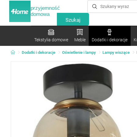
przyjemność
domowa
Tekstylia domowe
Meble
Dodatki i dekoracje
K
Dodatki i dekoracje
Oświetlenie i lampy
Lampy wiszące