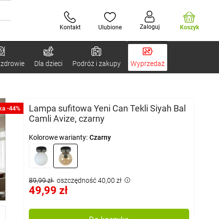
Zaloguj
Kontakt
Ulubione
Koszyk
 zdrowie
Dla dzieci
Podróż i zakupy
Wyprzedaż
Lampa sufitowa Yeni Can Tekli Siyah Bal
ka -44%
Camli Avize, czarny
Kolorowe warianty:
Czarny
89,99 zł
oszczędność 40,00 zł
49,99 zł