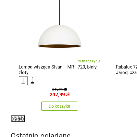
ie
w magazynie
Lampa wisząca Sivani - MR - 720, biały-
Rabalux 7
0
złoty
Jarod, cza
345,99 zł
247,99
zł
Do koszyka
Next
Ostatnio oglądane