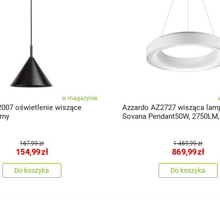
w magazynie
2007 oświetlenie wiszące
Azzardo AZ2727 wisząca lam
rny
Sovana Pendant50W, 2750LM,
6500K, biała
167,99 zł
1 469,99 zł
154,99
zł
869,99
zł
Do koszyka
Do koszyka