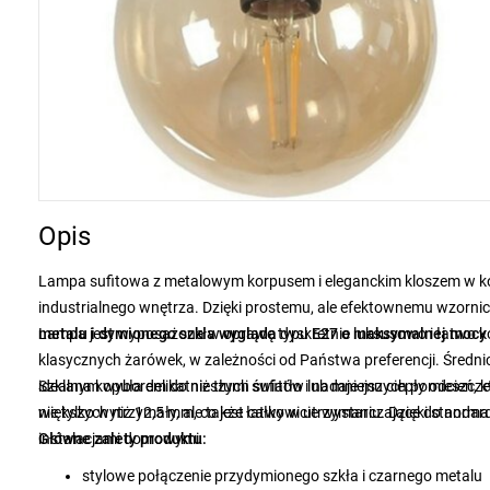
Opis
Lampa sufitowa z metalowym korpusem i eleganckim kloszem w k
industrialnego wnętrza. Dzięki prostemu, ale efektownemu wzornict
metalu i dymionego szkła wygląda
Lampa jest wyposażona w oprawę typu
dyskretnie luksusowo i łatwo k
E27 o maksymalnej mocy
klasycznych żarówek, w zależności od Państwa preferencji. Średn
idealnym wyborem do niższych sufitów lub mniejszych pomieszcz
Szklana kopuła delikatnie tłumi światło i nadaje mu ciepły odcień, 
większych niż 12,5 mm, co jest całkowicie wystarczające do nor
nie tylko wytrzymały, ale także łatwy w utrzymaniu. Dzięki stand
instalacjami domowymi.
Główne zalety produktu:
stylowe połączenie przydymionego szkła i czarnego metalu