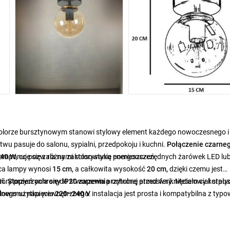
olorze bursztynowym stanowi stylowy element każdego nowoczesnego i
wu pasuje do salonu, sypialni, przedpokoju i kuchni.
Połączenie czarne
omponuje się z różnymi kolorystyką pomieszczeń.
 40 W
, co pozwala na zastosowanie energooszczędnych żarówek LED lu
ica lampy wynosi
15 cm,
a całkowita wysokość
20 cm,
dzięki czemu jest
eń.
który przyczynia się do stworzenia przytulnej atmosfery. Metalowy korpus
Stopień ochrony IP20 zapewnia
ochronę przed wniknięciem ciał stały
malnego użytku wewnętrznego.
ardowemu napięciu
220–240 V
instalacja jest prosta i kompatybilna z typ