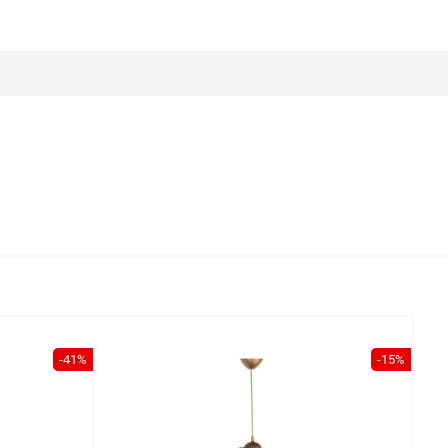
-41%
-15%