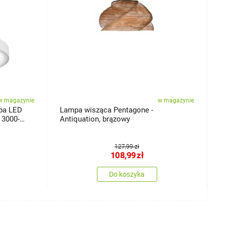
w magazynie
w magazynie
pa LED
Lampa wisząca Pentagone -
L
 3000-
Antiquation, brązowy
127,99 zł
108,99
zł
Do koszyka