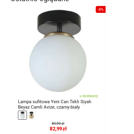
-8%
u dostawcy
Lampa sufitowa Yeni Can Tekli Siyah
Beyaz Camli Avize, czarny-biały
89,99 zł
82,99
zł