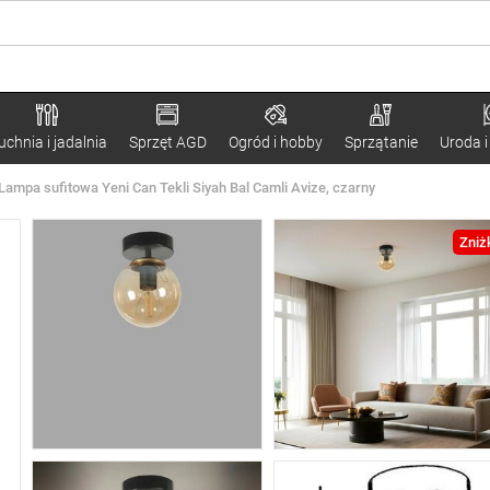
uchnia i jadalnia
Sprzęt AGD
Ogród i hobby
Sprzątanie
Uroda i
Lampa sufitowa Yeni Can Tekli Siyah Bal Camli Avize, czarny
Zniż