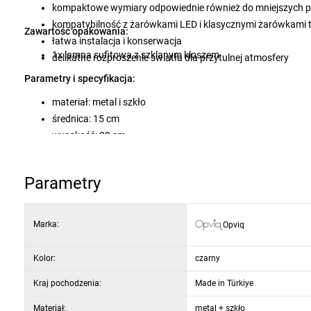
kompaktowe wymiary odpowiednie również do mniejszych 
kompatybilność z żarówkami LED i klasycznymi żarówkami 
Zawartość opakowania:
łatwa instalacja i konserwacja
1x lampa sufitowa z szklanym kloszem
delikatne rozproszenie światła dla przytulnej atmosfery
Parametry i specyfikacja:
materiał: metal i szkło
średnica: 15 cm
wysokość: 20 cm
typ oprawki: E27 maks. 40 W
napięcie: 220–240 V
Parametry
stopień ochrony: IP20
gwarancja: 2 lata
Marka:
Opviq
Kolor:
czarny
Kraj pochodzenia:
Made in Türkiye
Materiał:
metal + szkło