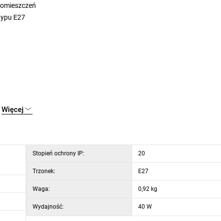
pomieszczeń
typu E27
Więcej
Stopień ochrony IP:
20
Trzonek:
E27
Waga:
0,92 kg
Wydajność:
40 W