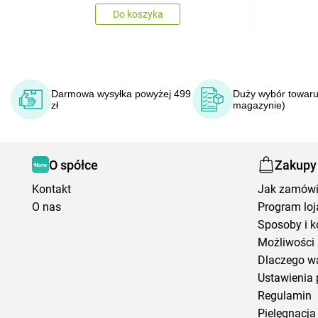
Do koszyka
Darmowa wysyłka powyżej 499
Duży wybór towaru
zł
magazynie)
O spółce
Zakupy
Kontakt
Jak zamów
O nas
Program loj
Sposoby i k
Możliwości 
Dlaczego w
Ustawienia 
Regulamin
Pielęgnacja 