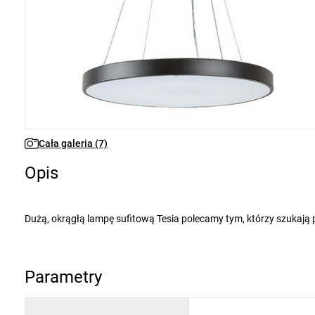
Cała galeria (7)
Opis
Dużą, okrągłą lampę sufitową Tesia polecamy tym, którzy szukają prostego, ale efektownego modelu o długiej żywotności do nowoczesnego
salonu lub sypialni. Ta oprawa o smukłej konstrukcji jest praktyczna i zajmuje niewiele miejsca, a jednocześnie będzie niezawodnie oświetlać
pomieszczenie przez wiele lat.
Czarną lampę wykonaną z metalu uzupełnia biały klosz z tworzywa sztucznego. Tesia ma wbudowane źródło światła LED o mocy 60 W,
Parametry
Temperaturę barwową źródła światła bez migotania można ustawić w zakresie od 3000 do 6000 K, co oznacza, że może świecić ciepłym,