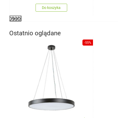
Do koszyka
Next
Ostatnio oglądane
-55%