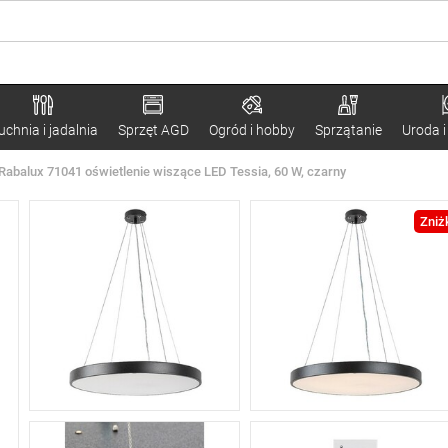
uchnia i jadalnia
Sprzęt AGD
Ogród i hobby
Sprzątanie
Uroda i
Rabalux 71041 oświetlenie wiszące LED Tessia, 60 W, czarny
Zniż