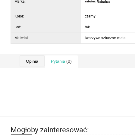
Marka:
Rabalux
naturalnym lub chłodnym białym światłem. Lampa jest również ściemnialna, tj. jej jasność można regulować, a także posiada funkcję pamięci i
Kolor:
czarny
Led:
tak
Materiał:
tworzywo sztuczne, metal
Opinia
Pytania
(0)
Mogłoby zainteresować: