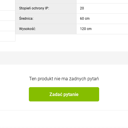
Stopień ochrony IP:
20
funkcję nocną. Współczynnik CRI (współczynnik oddawania barw) lampy Tesio wynosi ponad 80%, co jest uważane za bardzo dobry wynik.
Średnica lampy sufitowej wynosi 600 mm, średnica mocowania 100 mm, a odległość od sufitu tylko 1200 mm.
Średnica:
60 cm
Wysokość:
120 cm
Ten produkt nie ma żadnych pytań
Zadać pytanie