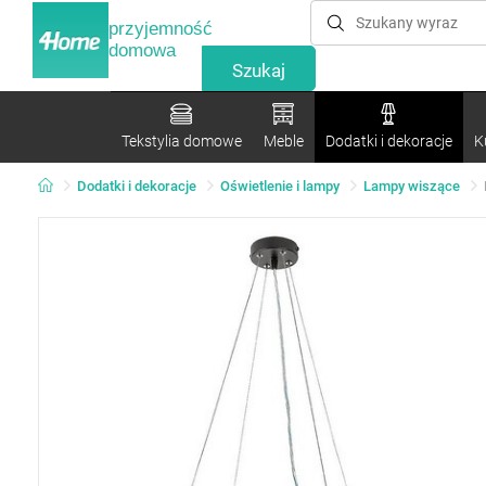
przyjemność
domowa
Tekstylia domowe
Meble
Dodatki i dekoracje
K
Dodatki i dekoracje
Oświetlenie i lampy
Lampy wiszące