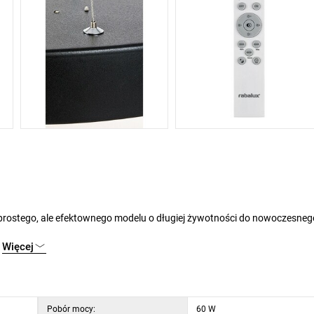
Więcej
natężenie światła 2700 lumenów z kloszem, 4800 lumenów bez klosza i niezwykłą żywotność: 50 000 godzin!
Pobór mocy:
60 W