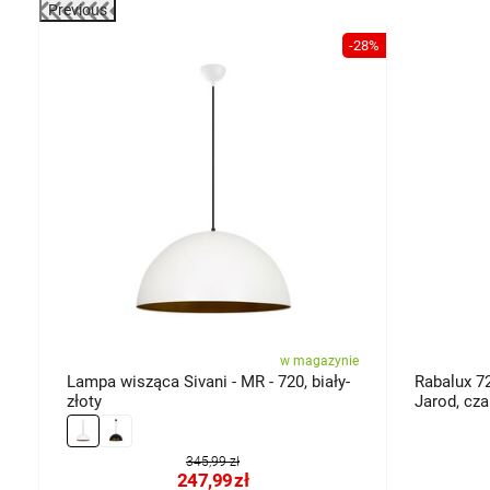
Previous
-40%
-28%
ie
w magazynie
Lampa wisząca Sivani - MR - 720, biały-
Rabalux 7
0
złoty
Jarod, cza
345,99 zł
247,99
zł