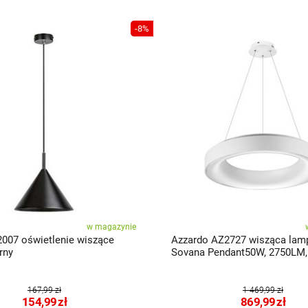
-8%
w magazynie
2007 oświetlenie wiszące
Azzardo AZ2727 wisząca lam
rny
Sovana Pendant50W, 2750LM,
6500K, biała
167,99 zł
1 469,99 zł
154,99
zł
869,99
zł