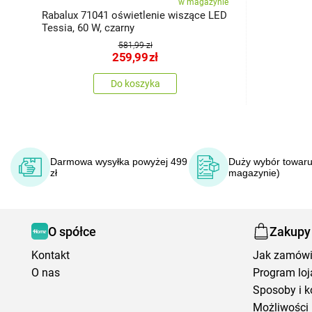
w magazynie
Rabalux 71041 oświetlenie wiszące LED
Tessia, 60 W, czarny
581,99 zł
259,99
zł
Do koszyka
Darmowa wysyłka powyżej 499
Duży wybór towaru
zł
magazynie)
O spółce
Zakupy
Kontakt
Jak zamów
O nas
Program loj
Sposoby i k
Możliwości 