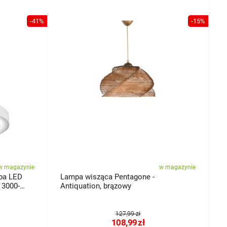
-41%
-15%
w magazynie
w magazynie
pa LED
Lampa wisząca Pentagone -
L
 3000-
Antiquation, brązowy
127,99 zł
108,99
zł