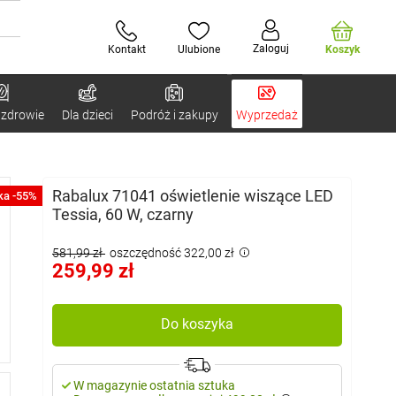
Zaloguj
Kontakt
Ulubione
Koszyk
 zdrowie
Dla dzieci
Podróż i zakupy
Wyprzedaż
Rabalux 71041 oświetlenie wiszące LED
ka -55%
Tessia, 60 W, czarny
581,99 zł
oszczędność 322,00 zł
259,99 zł
Do koszyka
W magazynie ostatnia sztuka