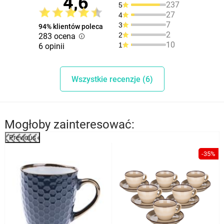
4,6
237
5
27
4
7
3
94% klientów poleca
2
2
283 ocena
10
1
6 opinii
Wszystkie recenzje (6)
Mogłoby zainteresować:
Previous
-35%