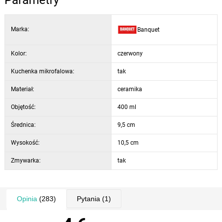
Parametry
Marka:
Banquet
Kolor:
czerwony
Kuchenka mikrofalowa:
tak
Materiał:
ceramika
Objętość:
400 ml
Średnica:
9,5 cm
Wysokość:
10,5 cm
Zmywarka:
tak
Opinia
(283)
Pytania
(1)