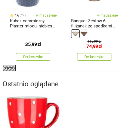
4,6
w magazynie
w magazynie
7x
Kubek ceramiczny
Banquet Zestaw 6
Plaster miodu, niebieski,
filiżanek ze spodkami
250 ml
Palas 90 ml, kremowy
115,99 zł
35,99
zł
74,99
zł
Do koszyka
Do koszyka
Next
Ostatnio oglądane