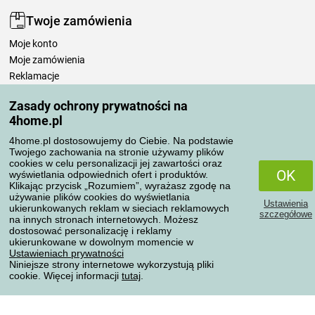
Twoje zamówienia
Moje konto
Moje zamówienia
Reklamacje
Odstąpienie od umowy
Zasady ochrony prywatności na
Zasady przetwarzania recenzji
4home.pl
4home.pl dostosowujemy do Ciebie. Na podstawie
Sposoby transportu
Twojego zachowania na stronie używamy plików
cookies w celu personalizacji jej zawartości oraz
OK
wyświetlania odpowiednich ofert i produktów.
Klikając przycisk „Rozumiem”, wyrażasz zgodę na
Metody płatności
używanie plików cookies do wyświetlania
Ustawienia
ukierunkowanych reklam w sieciach reklamowych
szczegółowe
na innych stronach internetowych. Możesz
dostosować personalizację i reklamy
ukierunkowane w dowolnym momencie w
Niezawodny sklep
Ustawieniach prywatności
Niniejsze strony internetowe wykorzystują pliki
cookie. Więcej informacji
tutaj
.