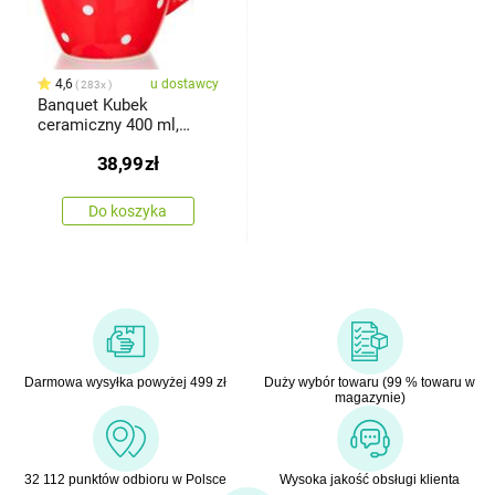
4,6
u dostawcy
283x
Banquet Kubek
ceramiczny 400 ml,
czerwony w kropki
38,99
zł
Do koszyka
Darmowa wysyłka powyżej 499 zł
Duży wybór towaru (99 % towaru w
magazynie)
32 112 punktów odbioru w Polsce
Wysoka jakość obsługi klienta