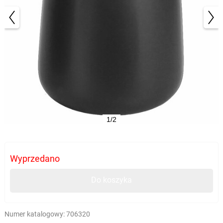
1/2
Wyprzedano
Do koszyka
Numer katalogowy:
706320