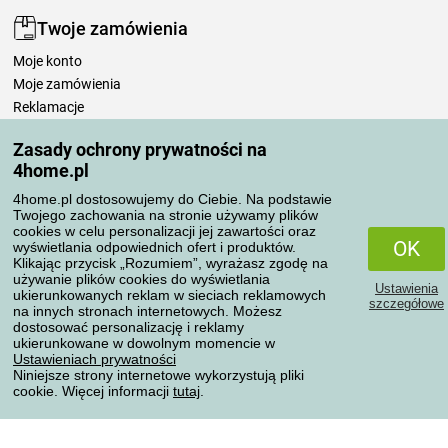
Twoje zamówienia
Moje konto
Moje zamówienia
Reklamacje
Odstąpienie od umowy
Zasady ochrony prywatności na
Zasady przetwarzania recenzji
4home.pl
4home.pl dostosowujemy do Ciebie. Na podstawie
Sposoby transportu
Twojego zachowania na stronie używamy plików
cookies w celu personalizacji jej zawartości oraz
OK
wyświetlania odpowiednich ofert i produktów.
Klikając przycisk „Rozumiem”, wyrażasz zgodę na
Metody płatności
używanie plików cookies do wyświetlania
Ustawienia
ukierunkowanych reklam w sieciach reklamowych
szczegółowe
na innych stronach internetowych. Możesz
dostosować personalizację i reklamy
ukierunkowane w dowolnym momencie w
Niezawodny sklep
Ustawieniach prywatności
Niniejsze strony internetowe wykorzystują pliki
cookie. Więcej informacji
tutaj
.