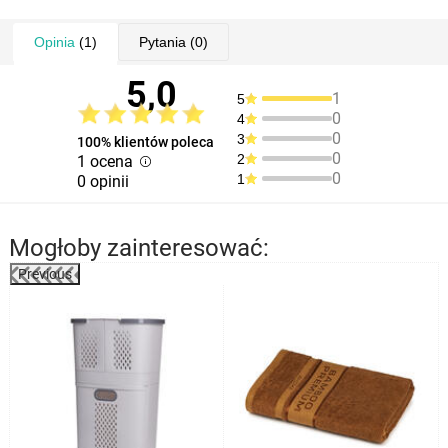
Opinia
(1)
Pytania
(0)
5,0
1
5
0
4
0
3
100% klientów poleca
0
2
1 ocena
0
1
0 opinii
Mogłoby zainteresować:
Previous
%