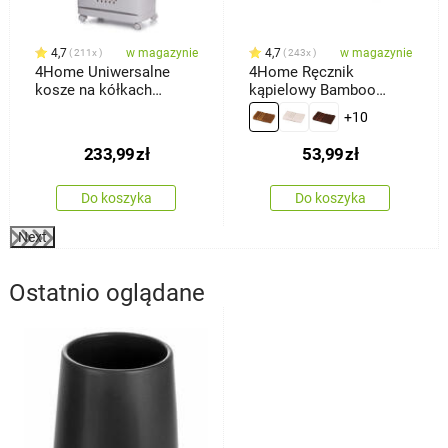
4,7
w magazynie
4,7
w magazynie
211x
243x
4Home Uniwersalne
4Home Ręcznik
kosze na kółkach
kąpielowy Bamboo
HANDY, 2 półki
Premium brązowy, 70 x
+10
140 cm
233,99
zł
53,99
zł
Do koszyka
Do koszyka
Next
Ostatnio oglądane