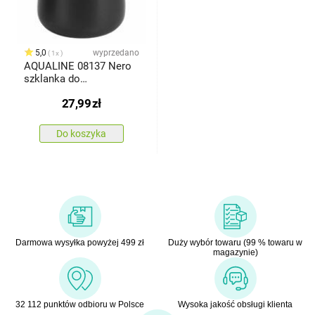
5,0
wyprzedano
1x
AQUALINE 08137 Nero
szklanka do
postawienia, czarny
27,99
zł
Do koszyka
Darmowa wysyłka powyżej 499 zł
Duży wybór towaru (99 % towaru w
magazynie)
32 112 punktów odbioru w Polsce
Wysoka jakość obsługi klienta