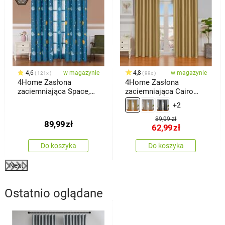
4,6
w magazynie
4,8
w magazynie
121x
99x
4Home Zasłona
4Home Zasłona
zaciemniająca Space,
zaciemniająca Cairo
150 x 250 cm
złoty, 150 x 250 cm
+2
89,99 zł
89,99
zł
62,99
zł
Do koszyka
Do koszyka
Next
Ostatnio oglądane