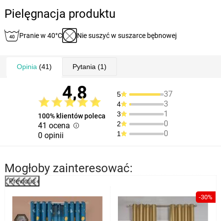
Pielęgnacja produktu
Pranie w 40°C
Nie suszyć w suszarce bębnowej
Opinia
(41)
Pytania
(1)
4,8
37
5
3
4
1
3
100% klientów poleca
0
2
41 ocena
0
1
0 opinii
Mogłoby zainteresować:
Previous
-30%