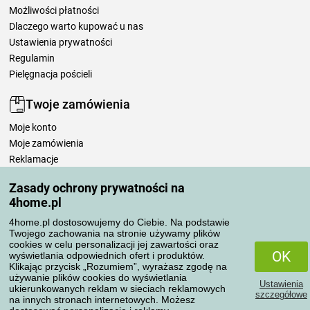
Możliwości płatności
Dlaczego warto kupować u nas
Ustawienia prywatności
Regulamin
Pielęgnacja pościeli
Twoje zamówienia
Moje konto
Moje zamówienia
Reklamacje
Odstąpienie od umowy
Zasady ochrony prywatności na
Zasady przetwarzania recenzji
4home.pl
4home.pl dostosowujemy do Ciebie. Na podstawie
Sposoby transportu
Twojego zachowania na stronie używamy plików
cookies w celu personalizacji jej zawartości oraz
OK
wyświetlania odpowiednich ofert i produktów.
Klikając przycisk „Rozumiem”, wyrażasz zgodę na
Metody płatności
używanie plików cookies do wyświetlania
Ustawienia
ukierunkowanych reklam w sieciach reklamowych
szczegółowe
na innych stronach internetowych. Możesz