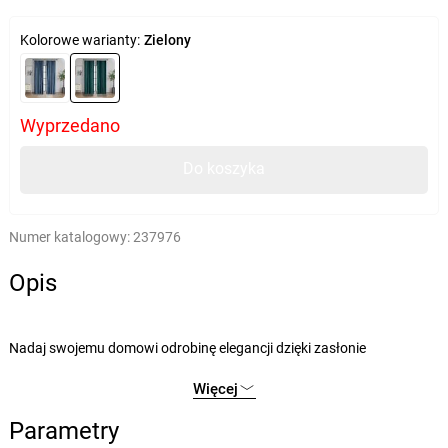
Kolorowe warianty:
Zielony
Wyprzedano
Do koszyka
Numer katalogowy:
237976
Opis
Nadaj swojemu domowi odrobinę elegancji dzięki zasłonie
zaciemniającej Paris. Proste jednokolorowe wykonanie w luksusowej
Więcej
szmaragdowej zieleni z pewnością przyciągnie wzrok i wniesie
niezwykłą zmianę do każdego pomieszczenia. Wysokiej jakości
Parametry
materiał z przyjemnym aksamitnym wykończeniem jest świetny do