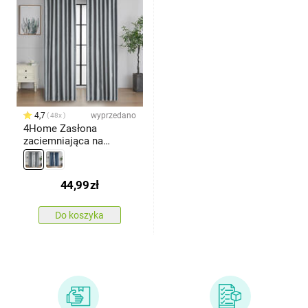
4,7
wyprzedano
48x
4Home Zasłona
zaciemniająca na
krążkach Paris szary,
150 x 250 cm
44,99
zł
Do koszyka