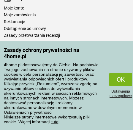
Moje konto
Moje zamówienia
Reklamacje
Odstąpienie od umowy
Zasady przetwarzania recenzji
Zasady ochrony prywatności na
Sposoby transportu
4home.pl
4home.pl dostosowujemy do Ciebie. Na podstawie
Twojego zachowania na stronie używamy plików
Metody płatności
cookies w celu personalizacji jej zawartości oraz
OK
wyświetlania odpowiednich ofert i produktów.
Klikając przycisk „Rozumiem”, wyrażasz zgodę na
używanie plików cookies do wyświetlania
Ustawienia
Niezawodny sklep
ukierunkowanych reklam w sieciach reklamowych
szczegółowe
na innych stronach internetowych. Możesz
dostosować personalizację i reklamy
ukierunkowane w dowolnym momencie w
Ustawieniach prywatności
Niniejsze strony internetowe wykorzystują pliki
cookie. Więcej informacji
tutaj
.
Ochrona danych osobowych