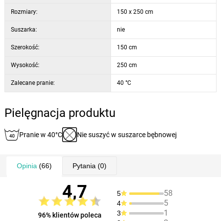
Rozmiary:
150 x 250 cm
Suszarka:
nie
Szerokość:
150 cm
Wysokość:
250 cm
Zalecane pranie:
40 °C
Pielęgnacja produktu
Pranie w 40°C
Nie suszyć w suszarce bębnowej
Opinia
(66)
Pytania
(0)
4,7
58
5
5
4
1
3
96% klientów poleca