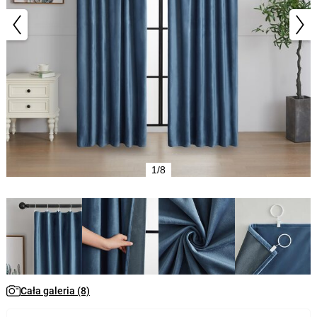
1/8
Cała galeria (8)