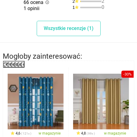
2
2
66 ocena
0
1
1 opinii
Wszystkie recenzje (1)
Mogłoby zainteresować:
Previous
-30%
4,6
w magazynie
4,8
w magazynie
121x
99x