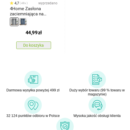
4,7
wyprzedano
48x
4Home Zasłona
zaciemniająca na
krążkach Paris szary,
150 x 250 cm
44,99
zł
Do koszyka
Darmowa wysyłka powyżej 499 zł
Duży wybór towaru (99 % towaru w
magazynie)
32 124 punktów odbioru w Polsce
Wysoka jakość obsługi klienta