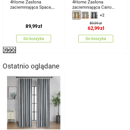
4Home Zasłona
4Home Zasłona
zaciemniająca Space,
zaciemniająca Cairo
150 x 250 cm
złoty, 150 x 250 cm
+2
89,99 zł
89,99
zł
62,99
zł
Do koszyka
Do koszyka
Next
Ostatnio oglądane