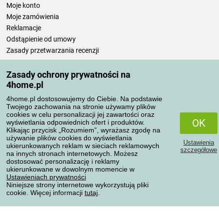
Moje konto
Moje zamówienia
Reklamacje
Odstąpienie od umowy
Zasady przetwarzania recenzji
Zasady ochrony prywatności na
Sposoby transportu
4home.pl
4home.pl dostosowujemy do Ciebie. Na podstawie
Twojego zachowania na stronie używamy plików
Metody płatności
cookies w celu personalizacji jej zawartości oraz
OK
wyświetlania odpowiednich ofert i produktów.
Klikając przycisk „Rozumiem”, wyrażasz zgodę na
używanie plików cookies do wyświetlania
Ustawienia
Niezawodny sklep
ukierunkowanych reklam w sieciach reklamowych
szczegółowe
na innych stronach internetowych. Możesz
dostosować personalizację i reklamy
ukierunkowane w dowolnym momencie w
Ustawieniach prywatności
Niniejsze strony internetowe wykorzystują pliki
cookie. Więcej informacji
tutaj
.
Ochrona danych osobowych