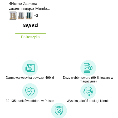
4Home Zasłona
zaciemniająca Manila
beżowy, 150 x 250 cm
+3
89,99
zł
Do koszyka
Darmowa wysyłka powyżej 499 zł
Duży wybór towaru (99 % towaru w
magazynie)
32 135 punktów odbioru w Polsce
Wysoka jakość obsługi klienta