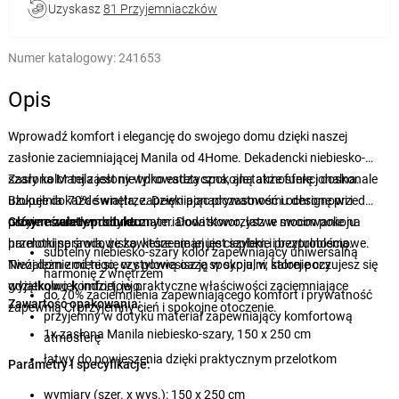
Uzyskasz
81 Przyjemniaczków
Numer katalogowy:
241653
Opis
Wprowadź komfort i elegancję do swojego domu dzięki naszej
zasłonie zaciemniającej Manila od 4Home. Dekadencki niebiesko-
szary kolor tej zasłony wprowadza spokojną atmosferę i doskonale
Zasłona Manila jest nie tylko estetyczna, ale także funkcjonalna.
uzupełnia każde wnętrze. Dzięki ponadczasowemu designowi i
Blokuje do 70% światła, zapewniając prywatność i ochronę przed
przyjemnemu w dotyku materiałowi stworzysz w swoim pokoju
ostrym światłem słonecznym. Dodatkowo, łatwe mocowanie na
Główne zalety produktu:
harmonijne środowisko, które emanuje ciepłem i przytulnością.
przelotki sprawia, że zawieszenie jej jest szybkie i bezproblemowe.
subtelny niebiesko-szary kolor zapewniający uniwersalną
Niezależnie od tego, czy powiesisz ją w sypialni, salonie czy
Twój dom zmieni się w stylową oazę spokoju, w której poczujesz się
harmonię z wnętrzem
gdziekolwiek indziej, jej praktyczne właściwości zaciemniające
wyjątkowo komfortowo.
do 70% zaciemnienia zapewniającego komfort i prywatność
Zawartość opakowania:
zapewnią Ci przyjemny cień i spokojne otoczenie.
przyjemny w dotyku materiał zapewniający komfortową
1x zasłona Manila niebiesko-szary, 150 x 250 cm
atmosferę
łatwy do powieszenia dzięki praktycznym przelotkom
Parametry i specyfikacje:
wymiary (szer. x wys.): 150 x 250 cm